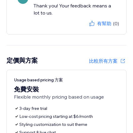
Thank you! Your feedback means a
lot to us.
有幫助
(0)
定價與方案
比較所有方案
Usage based pricing 方案
免費安裝
Flexible monthly pricing based on usage
3-day free trial
Low-cost pricing starting at $6/month
Styling customization to suit theme
Support & live chat