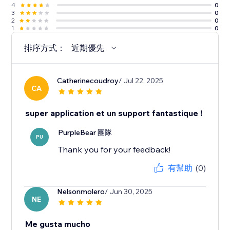
4
0
3
0
2
0
1
0
排序方式：
近期優先
Catherinecoudroy
/ Jul 22, 2025
CA
super application et un support fantastique !
PurpleBear 團隊
PU
Thank you for your feedback!
有幫助
(0)
Nelsonmolero
/ Jun 30, 2025
NE
Me gusta mucho