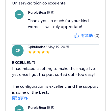
Un servicio técnico excelente.
PurpleBear 團隊
PU
Thank you so much for your kind
words — we truly appreciate!
有幫助
(0)
Cpkulbaba
/ May 19, 2025
CP
EXCELLENT!
I had missed a setting to make the image live,
yet once I got tha part sorted out - too easy!
The configuration is excellent, and the support
is some of the best...
閱讀更多
PurpleBear 團隊
PU