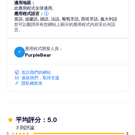
適用地區：
此應用程式全球適用。
應用程式語言：
英語
,
波蘭語
,
德語
,
法語
,
葡萄牙語
,
西班牙語
,
義大利語
您可以翻譯所有您網站上顯示的應用程式內容至任何語
言。
應用程式開發人員：
P
PurpleBear
造訪我們的網站
連絡我們，取得支援
隱私權政策
平均評分：5.0
3 則評論
5
3