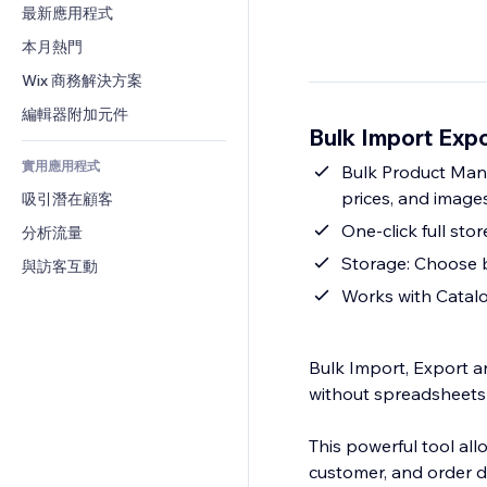
轉換率
倉儲解決方案
最新應用程式
PDF
圖片效果
聊天
廠商直送
檔案分享
本月熱門
按鈕與選單
留言
定價與訂閱
新聞
橫幅與徽章
Wix 商務解決方案
電話
群眾募資
內容服務
計算機
社群
編輯器附加元件
食品及飲料
Bulk Import Ex
文字效果
搜尋
評價與推薦
實用應用程式
天氣
Bulk Product Mana
CRM
prices, and images
吸引潛在顧客
圖表與表格
One-click full sto
分析流量
Storage: Choose 
與訪客互動
Works with Catal
Bulk Import, Export 
without spreadsheets 
This powerful tool all
customer, and order d