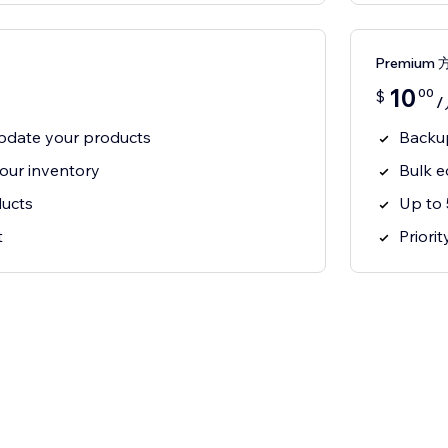
Premium 
10
00
$
/
update your products
Backup
our inventory
Bulk e
ucts
Up to
t
Priori