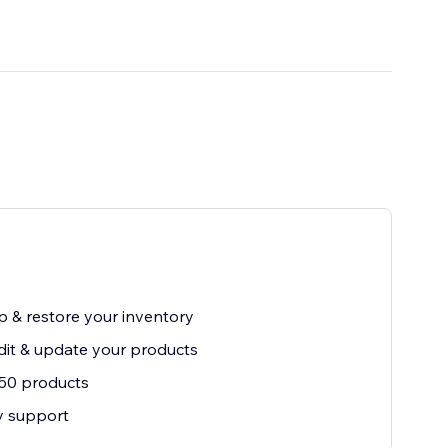
 & restore your inventory
dit & update your products
50 products
ty support