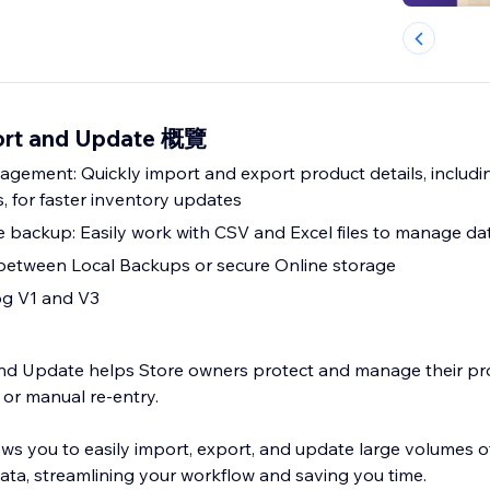
port and Update 概覽
gement: Quickly import and export product details, includin
, for faster inventory updates
re backup: Easily work with CSV and Excel files to manage da
between Local Backups or secure Online storage
og V1 and V3
and Update helps Store owners protect and manage their pr
or manual re-entry.
ows you to easily import, export, and update large volumes o
ata, streamlining your workflow and saving you time.