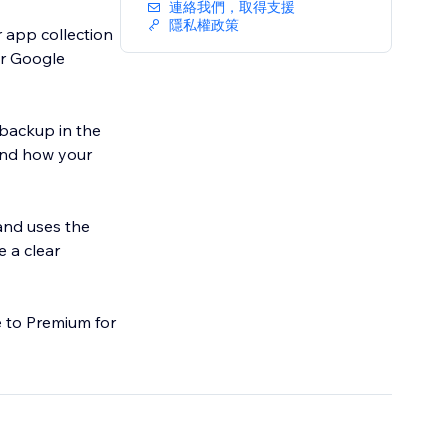
連絡我們，取得支援
隱私權政策
 app collection
or Google
 backup in the
and how your
and uses the
e a clear
e to Premium for
net before major