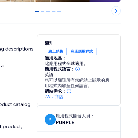
0
1
2
3
4
類別
g descriptions,
線上銷售
商店應用程式
適用地區：
此應用程式全球適用。
ta
應用程式語言：
英語
您可以翻譯所有您網站上顯示的應
用程式內容至任何語言。
網站需求：
-
Wix 商店
oduct catalog
應用程式開發人員：
P
PURPLE
f product,