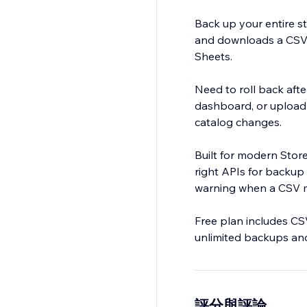
Back up your entire s
and downloads a CSV y
Sheets.
Need to roll back aft
dashboard, or upload 
catalog changes.
Built for modern Stor
right APIs for backup 
warning when a CSV m
Free plan includes CS
unlimited backups and
Perfect for merchants
store updates.
評分與評論