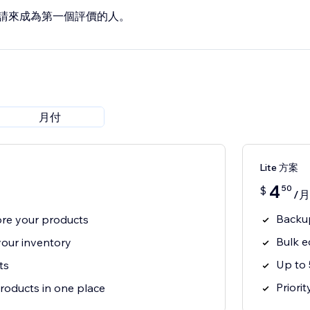
請來成為第一個評價的人。
月付
Lite 方案
4
50
$
/月
Backup
re your products
Bulk e
your inventory
Up to 
ts
Priori
oducts in one place