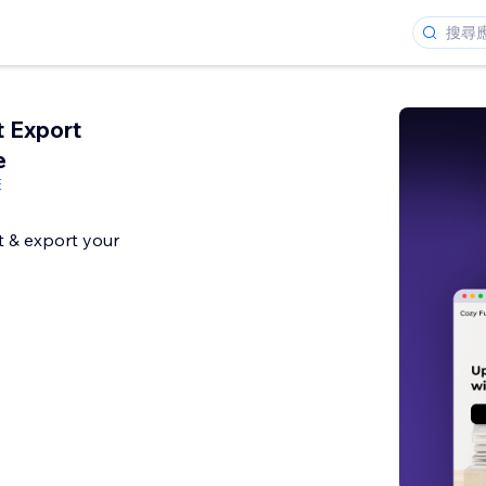
t Export
e
E
 & export your
s