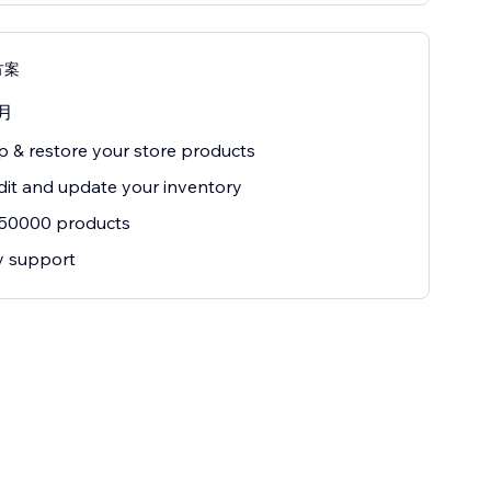
方案
月
 & restore your store products
dit and update your inventory
 50000 products
ty support