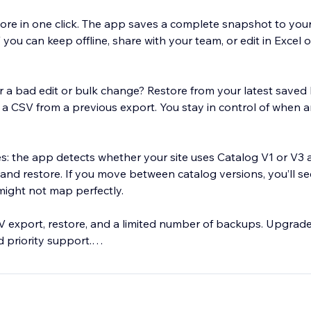
tore in one click. The app saves a complete snapshot to your
ou can keep offline, share with your team, or edit in Excel 
er a bad edit or bulk change? Restore from your latest saved
a CSV from a previous export. You stay in control of when 
es: the app detects whether your site uses Catalog V1 or V3 
and restore. If you move between catalog versions, you’ll se
ight not map perfectly.
V export, restore, and a limited number of backups. Upgrad
 priority support.
 who bulk-edit products, migrate catalogs, or want a safety 