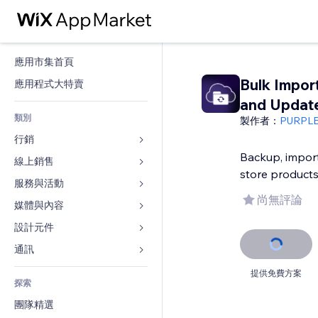
應用市集首頁
Bulk Impor
應用程式大特賣
and Updat
類別
製作者：
PURPL
行銷
Backup, import
線上銷售
廣告
store product
行動裝置
服務與活動
商店應用程式
尚無評論
分析
出貨與送貨
媒體與內容
旅館
社交
付款按鈕
活動
設計元件
圖庫
SEO
網路課程
餐廳
音樂
地圖與導航
通訊 
互動
按需列印
不動產
Podcast
隱私與安全性
表單
提供免費方案
發佈網站
會計
探索
預訂
相片
時鐘
部落格
電子郵件
優惠券與酬賓計劃
團隊精選
影片
網頁範本
投票