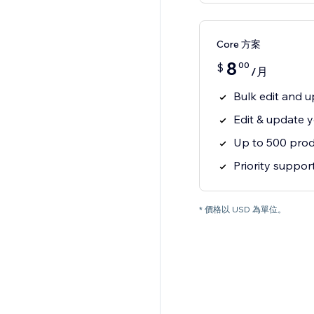
Core 方案
8
00
$
/月
Bulk edit and 
Edit & update y
Up to 500 prod
Priority suppor
* 價格以 USD 為單位。