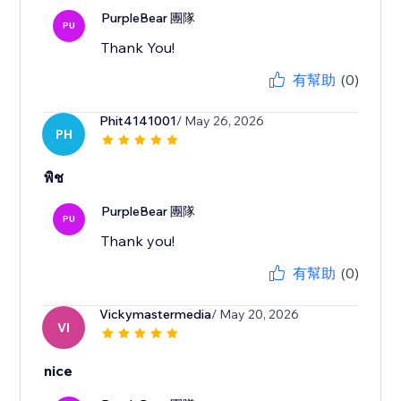
PurpleBear 團隊
PU
Thank You!
有幫助
(0)
Phit4141001
/ May 26, 2026
PH
พิช
PurpleBear 團隊
PU
Thank you!
有幫助
(0)
Vickymastermedia
/ May 20, 2026
VI
nice