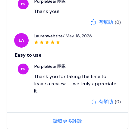
PurpleBear 團隊
PU
Thank you!
有幫助
(0)
Laurenwebsite
/ May 18, 2026
LA
Easy to use
PurpleBear 團隊
PU
Thank you for taking the time to
leave a review — we truly appreciate
it.
有幫助
(0)
讀取更多評論