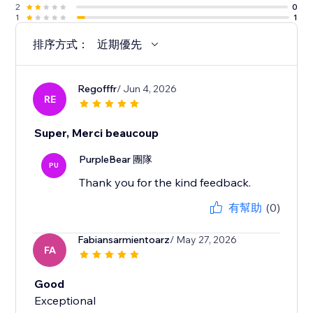
2
0
1
1
排序方式：
近期優先
Regofffr
/ Jun 4, 2026
RE
Super, Merci beaucoup
PurpleBear 團隊
PU
Thank you for the kind feedback.
有幫助
(0)
Fabiansarmientoarz
/ May 27, 2026
FA
Good
Exceptional