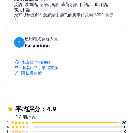
英語
,
波蘭語
,
德語
,
法語
,
葡萄牙語
,
日語
,
西班牙語
,
義大利語
您可以翻譯所有您網站上顯示的應用程式內容至任何語
言。
應用程式開發人員：
P
PurpleBear
造訪我們的網站
連絡我們，取得支援
隱私權政策
平均評分：4.9
27 則評論
5
26
4
0
3
0