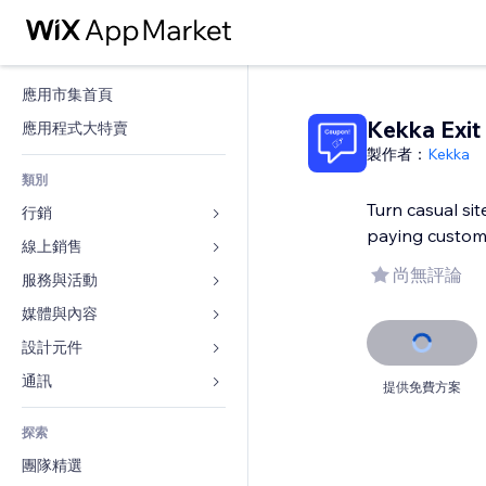
應用市集首頁
Kekka Exit
應用程式大特賣
製作者：
Kekka
類別
Turn casual site
行銷
paying custom
線上銷售
廣告
尚無評論
行動裝置
服務與活動
商店應用程式
分析
出貨與送貨
媒體與內容
旅館
社交
付款按鈕
活動
設計元件
圖庫
SEO
網路課程
餐廳
音樂
地圖與導航
通訊 
提供免費方案
互動
按需列印
不動產
Podcast
隱私與安全性
表單
發佈網站
會計
探索
預訂
相片
時鐘
部落格
電子郵件
優惠券與酬賓計劃
團隊精選
影片
網頁範本
投票