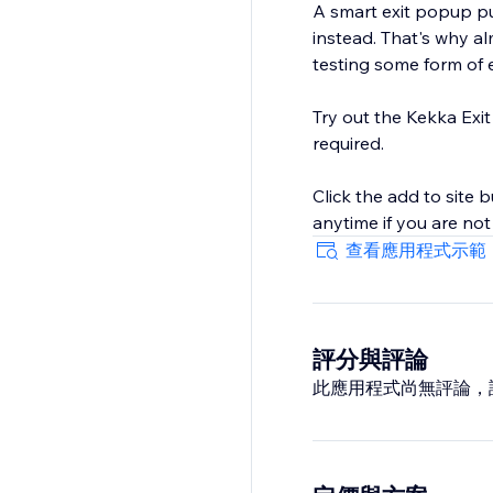
A smart exit popup pu
instead. That's why a
testing some form of 
Try out the Kekka Exit
required.
Click the add to site 
anytime if you are no
查看應用程式示範
評分與評論
此應用程式尚無評論，