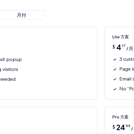
月付
Lite 方案
4
17
$
/月
3 cust
xit popup
Page l
 visitors
Email 
 needed
No “P
Pro 方案
24
99
$