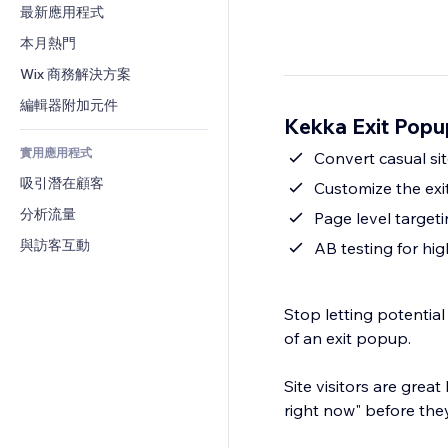
轉換率
倉儲解決方案
最新應用程式
PDF
圖片效果
聊天
廠商直送
檔案分享
本月熱門
按鈕與選單
留言
定價與訂閱
新聞
橫幅與徽章
Wix 商務解決方案
電話
群眾募資
內容服務
計算機
社群
編輯器附加元件
食品及飲料
Kekka Exit Pop
文字效果
搜尋
評價與推薦
實用應用程式
天氣
Convert casual sit
CRM
吸引潛在顧客
圖表與表格
Customize the ex
分析流量
Page level targeti
與訪客互動
AB testing for hi
Stop letting potential
of an exit popup.
Site visitors are great
right now" before they