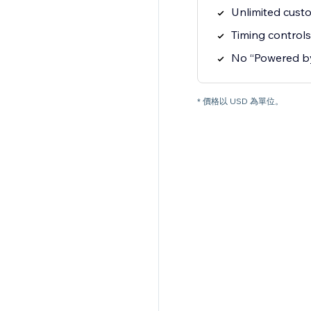
Unlimited cust
Timing controls
No “Powered b
* 價格以 USD 為單位。