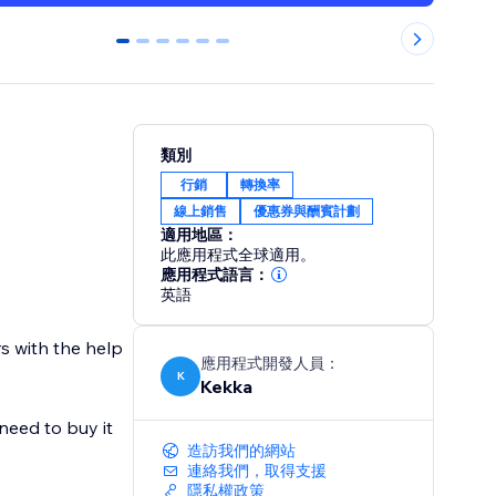
0
1
2
3
4
5
類別
行銷
轉換率
線上銷售
優惠券與酬賓計劃
適用地區：
此應用程式全球適用。
應用程式語言：
英語
rs with the help
應用程式開發人員：
K
Kekka
 need to buy it
造訪我們的網站
連絡我們，取得支援
隱私權政策