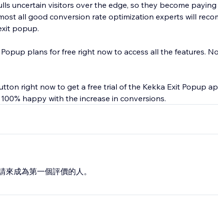
lls uncertain visitors over the edge, so they become payin
lmost all good conversion rate optimization experts will rec
exit popup.
 Popup plans for free right now to access all the features. No 
button right now to get a free trial of the Kekka Exit Popup a
t 100% happy with the increase in conversions.
請來成為第一個評價的人。