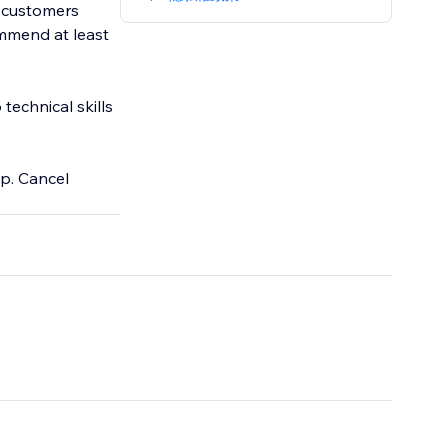
g customers
ommend at least
technical skills
pp. Cancel