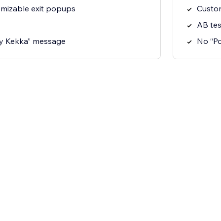
omizable exit popups
Custom
AB tes
y Kekka” message
No “P