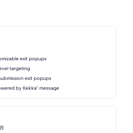
omizable exit popups
evel targeting
submission exit popups
owered by Kekka” message
/月