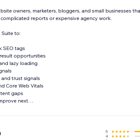
ebsite owners, marketers, bloggers, and small businesses tha
 complicated reports or expensive agency work.
Suite to:
k SEO tags
result opportunities
 and lazy loading
ignals
 and trust signals
d Core Web Vitals
tent gaps
mprove next
y a page is not ranking, you get a practical audit that show
ing, and which SEO issues should be improved first.
5
0
4
audit and build a stronger, more search-friendly website.