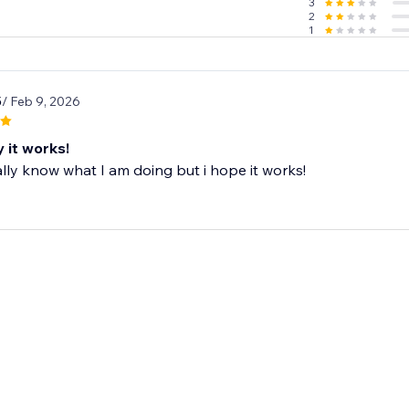
3
2
1
5
/ Feb 9, 2026
 it works!
ally know what I am doing but i hope it works!