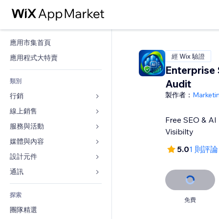
應用市集首頁
經 Wix 驗證
應用程式大特賣
Enterprise
類別
Audit
製作者：
Marketi
行銷
線上銷售
廣告
Free SEO & AI 
行動裝置
服務與活動
商店應用程式
Visibilty
分析
出貨與送貨
媒體與內容
旅館
5.0
1 則評論
社交
付款按鈕
活動
設計元件
圖庫
SEO
網路課程
餐廳
音樂
地圖與導航
通訊 
互動
按需列印
不動產
Podcast
隱私與安全性
表單
發佈網站
會計
探索
預訂
相片
時鐘
部落格
免費
電子郵件
優惠券與酬賓計劃
團隊精選
影片
網頁範本
投票