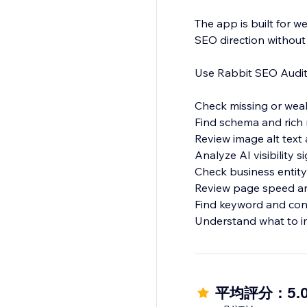
The app is built for w
SEO direction without
Use Rabbit SEO Audit 
Check missing or wea
Find schema and rich 
Review image alt text
Analyze AI visibility s
Check business entity
Review page speed an
Find keyword and con
Understand what to i
Instead of guessing wh
missing, what is work
平均評分：5.
Start with a free SEO 