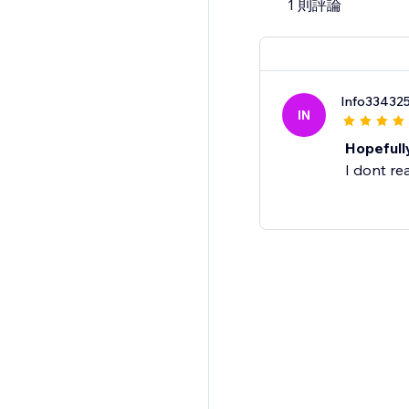
1 則評論
Info33432
IN
Hopefully
I dont re