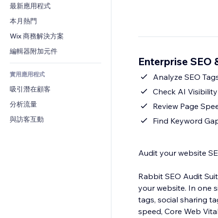
轉換率
倉儲解決方案
最新應用程式
PDF
圖片效果
聊天
廠商直送
檔案分享
本月熱門
按鈕與選單
留言
定價與訂閱
新聞
橫幅與徽章
Wix 商務解決方案
電話
群眾募資
內容服務
計算機
社群
編輯器附加元件
食品及飲料
Enterprise SEO 
文字效果
搜尋
評價與推薦
實用應用程式
天氣
Analyze SEO Tag
CRM
吸引潛在顧客
圖表與表格
Check AI Visibilit
分析流量
Review Page Spee
與訪客互動
Find Keyword Gap
Audit your website SEO
Rabbit SEO Audit Suit
your website. In one 
tags, social sharing ta
speed, Core Web Vita