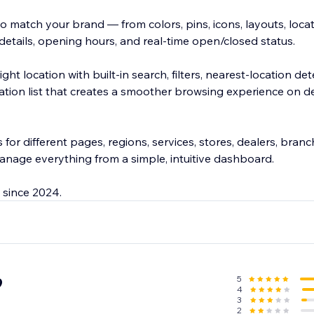
 match your brand — from colors, pins, icons, layouts, locat
 details, opening hours, and real-time open/closed status.
right location with built-in search, filters, nearest-location de
cation list that creates a smoother browsing experience on 
for different pages, regions, services, stores, dealers, branc
anage everything from a simple, intuitive dashboard.
 since 2024.
5
9
4
3
2