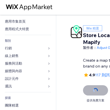
應用市集首頁
Wix 精選
應用程式大特賣
Store Loca
類別
Mapify
製作者：
Adjust 
行銷
線上銷售
廣告
Create a map 
行動裝置
服務與活動
商店應用程式
brand on any 
分析
出貨與送貨
媒體與內容
旅館
4.9
117 則
社交
付款按鈕
活動
設計元件
圖庫
SEO
網路課程
餐廳
音樂
地圖與導航
通訊 
互動
按需列印
不動產
Podcast
隱私與安全性
表單
發佈網站
會計
探索
預訂
相片
時鐘
部落格
提供免費方案
電子郵件
優惠券與酬賓計劃
團隊精選
影片
網頁範本
投票