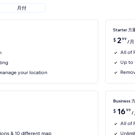
月付
Starter 方
2
99
$
/月
All of 
n
Up to 
ting
Remove
manage your location
Business 
16
99
$
/
All of 
ions & 10 different map
Unlimi