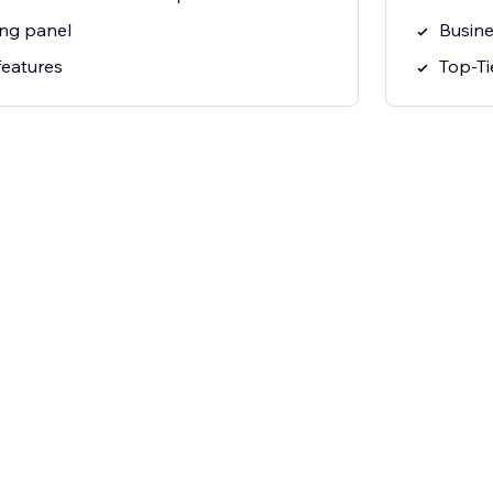
ng panel
Busine
features
Top-Ti