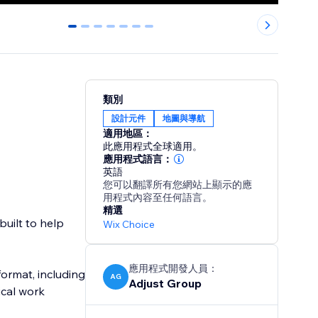
0
1
2
3
4
5
6
類別
設計元件
地圖與導航
適用地區：
此應用程式全球適用。
應用程式語言：
英語
您可以翻譯所有您網站上顯示的應
用程式內容至任何語言。
精選
built to help
Wix Choice
應用程式開發人員：
format, including
AG
Adjust Group
ical work