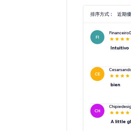
排序方式：
近期
Financeiro
FI
Intuitivo
Cesarsand
CE
bien
Chipiedesi
CH
A little 