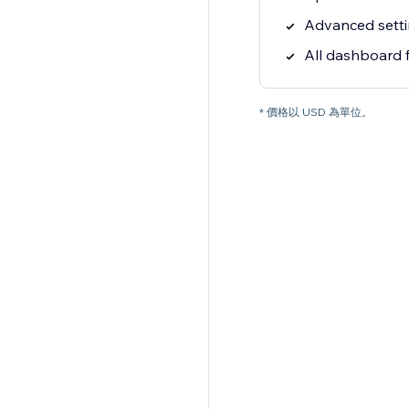
Advanced setti
All dashboard 
* 價格以 USD 為單位。