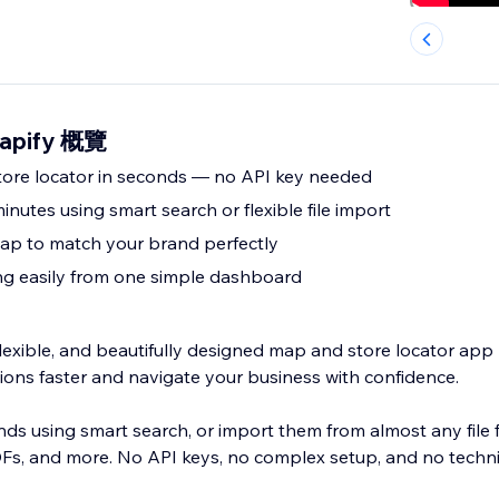
Mapify 概覽
store locator in seconds — no API key needed
inutes using smart search or flexible file import
ap to match your brand perfectly
g easily from one simple dashboard
flexible, and beautifully designed map and store locator app 
ations faster and navigate your business with confidence.
nds using smart search, or import them from almost any file 
DFs, and more. No API keys, no complex setup, and no techn