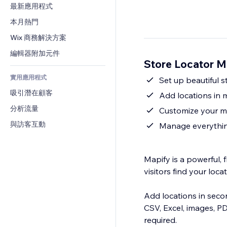
轉換率
倉儲解決方案
最新應用程式
PDF
圖片效果
聊天
廠商直送
檔案分享
本月熱門
按鈕與選單
留言
定價與訂閱
新聞
橫幅與徽章
Wix 商務解決方案
電話
群眾募資
內容服務
計算機
社群
編輯器附加元件
食品及飲料
Store Locator 
文字效果
搜尋
評價與推薦
實用應用程式
天氣
Set up beautiful 
CRM
吸引潛在顧客
圖表與表格
Add locations in m
分析流量
Customize your m
與訪客互動
Manage everythin
Mapify is a powerful, 
visitors find your loc
Add locations in seco
CSV, Excel, images, P
required.