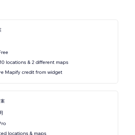
案
Free
10 locations & 2 different maps
 Mapify credit from widget
方案
月
Pro
ted locations & maps