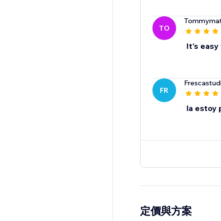
Tommymat
TO
It's easy
Frescastud
FR
la estoy
定價與方案