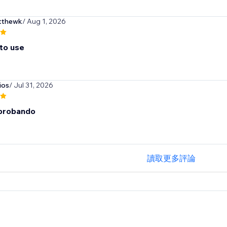
thewk
/ Aug 1, 2026
 to use
ios
/ Jul 31, 2026
 probando
讀取更多評論