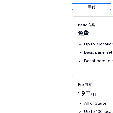
年付
Basic 方案
免費
Up to 3 locatio
Basic panel set
Dashboard to 
Pro 方案
9
99
$
/月
All of Starter
Up to 100 locat