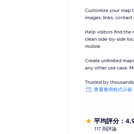
Customize your map to
images, links, contact
Help visitors find the 
clean side-by-side lo
mobile.
Create unlimited maps 
any other use case. M
Trusted by thousands
查看應用程式示範
平均評分：4.
117 則評論