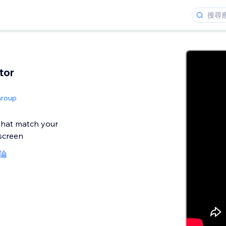
tor
Group
that match your
screen
評論