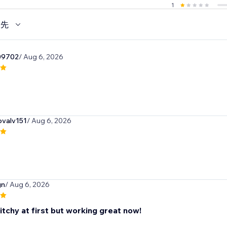
1
優先
09702
/ Aug 6, 2026
ovalv151
/ Aug 6, 2026
gn
/ Aug 6, 2026
glitchy at first but working great now!