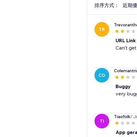
排序方式：
近期
Trevoranth
TR
URL Link
Can't get
Colemantr
CO
Buggy
very bug
Tiaofolk
/ J
TI
App gera