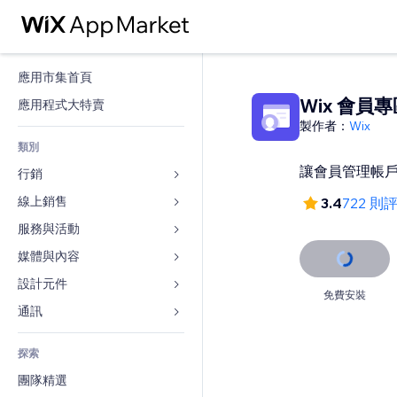
應用市集首頁
Wix 會員
應用程式大特賣
製作者：
Wix
類別
讓會員管理帳
行銷
線上銷售
廣告
3.4
722 則
行動裝置
服務與活動
商店應用程式
分析
出貨與送貨
媒體與內容
旅館
社交
付款按鈕
活動
設計元件
圖庫
免費安裝
SEO
網路課程
餐廳
音樂
地圖與導航
通訊 
互動
按需列印
不動產
Podcast
隱私與安全性
表單
發佈網站
會計
探索
預訂
相片
時鐘
部落格
電子郵件
優惠券與酬賓計劃
團隊精選
影片
網頁範本
投票