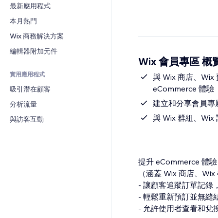
轉換率
倉儲解決方案
最新應用程式
PDF
圖片效果
聊天
廠商直送
檔案分享
本月熱門
按鈕與選單
留言
定價與訂閱
新聞
橫幅與徽章
Wix 商務解決方案
電話
群眾募資
內容服務
計算機
社群
編輯器附加元件
食品及飲料
Wix 會員專區 概
文字效果
搜尋
評價與推薦
實用應用程式
天氣
與 Wix 商店、W
CRM
eCommerce 體驗
吸引潛在顧客
圖表與表格
建立和分享會員專屬
分析流量
與 Wix 群組、
與訪客互動
提升 eCommerce 體驗
（涵蓋 Wix 商店、Wi
- 讓顧客追蹤訂單記
- 輕鬆重新預訂並無
- 允許使用者查看和兌