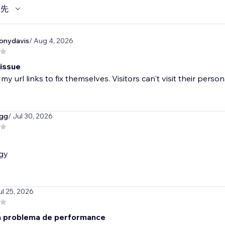
優先
onydavis
/ Aug 4, 2026
 issue
 my url links to fix themselves. Visitors can't visit their pers
igg
/ Jul 30, 2026
gy
ul 25, 2026
 problema de performance