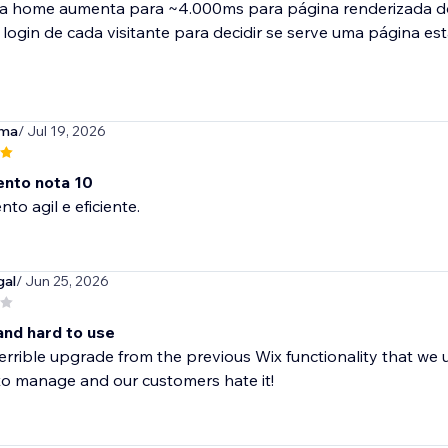
a home aumenta para ~4.000ms para página renderizada do z
 login de cada visitante para decidir se serve uma página está
ama
/ Jul 19, 2026
nto nota 10
to agil e eficiente.
gal
/ Jun 25, 2026
and hard to use
 terrible upgrade from the previous Wix functionality that we 
 to manage and our customers hate it!