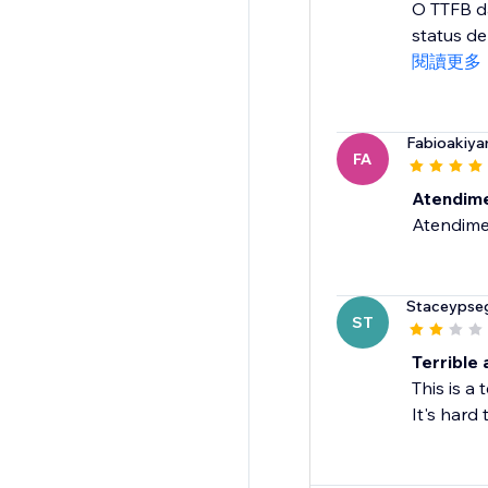
O TTFB d
status de
閱讀更多
Fabioakiy
FA
Atendime
Atendimen
Staceypse
ST
Terrible 
This is a
It's hard