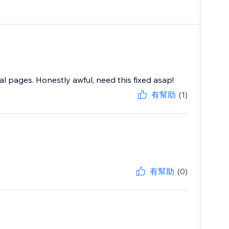
onal pages. Honestly awful, need this fixed asap!
有幫助
(1)
有幫助
(0)