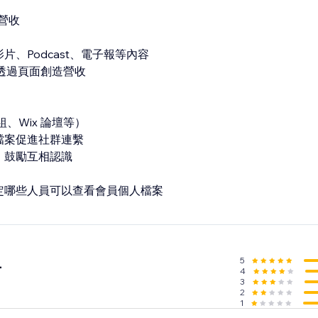
營收
片、Podcast、電子報等內容
案，透過頁面創造營收
群組、Wix 論壇等）
檔案促進社群連繫
，鼓勵互相認識
決定哪些人員可以查看會員個人檔案
5
4
4
3
2
1