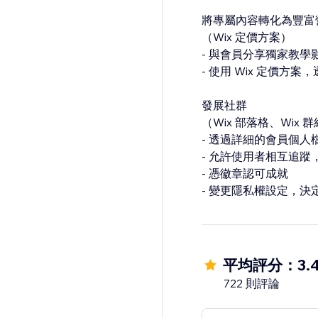
將專屬內容轉化為豐富
（Wix 定價方案）
- 與會員分享獨家教學影
- 使用 Wix 定價方
發展社群
（Wix 部落格、Wix 
- 透過詳細的會員個人
- 允許使用者相互追蹤
- 憑徽章認可成就
- 變更隱私權設定，
平均評分：3.
722 則評論