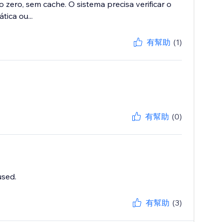
ero, sem cache. O sistema precisa verificar o
tica ou...
有幫助
(1)
有幫助
(0)
used.
有幫助
(3)