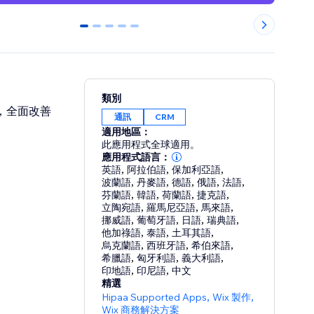
0
1
2
3
4
類別
用，全面改善
通訊
CRM
適用地區：
此應用程式全球適用。
應用程式語言：
英語
,
阿拉伯語
,
保加利亞語
,
波蘭語
,
丹麥語
,
德語
,
俄語
,
法語
,
芬蘭語
,
韓語
,
荷蘭語
,
捷克語
,
立陶宛語
,
羅馬尼亞語
,
馬來語
,
挪威語
,
葡萄牙語
,
日語
,
瑞典語
,
他加祿語
,
泰語
,
土耳其語
,
烏克蘭語
,
西班牙語
,
希伯來語
,
希臘語
,
匈牙利語
,
義大利語
,
印地語
,
印尼語
,
中文
精選
Hipaa Supported Apps
,
Wix 製作
,
Wix 商務解決方案