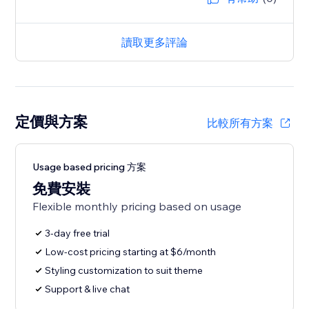
讀取更多評論
定價與方案
比較所有方案
Usage based pricing 方案
免費安裝
Flexible monthly pricing based on usage
3-day free trial
Low-cost pricing starting at $6/month
Styling customization to suit theme
Support & live chat