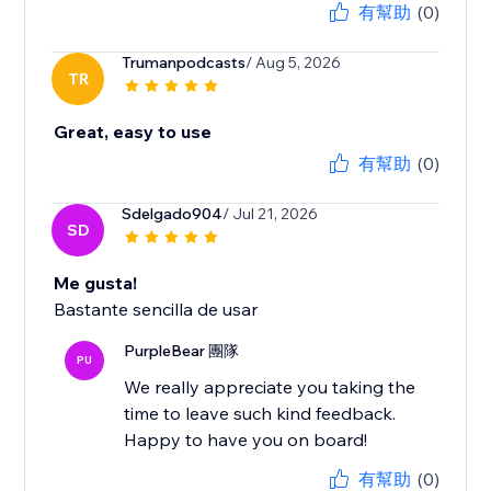
有幫助
(0)
Trumanpodcasts
/ Aug 5, 2026
TR
Great, easy to use
有幫助
(0)
Sdelgado904
/ Jul 21, 2026
SD
Me gusta!
Bastante sencilla de usar
PurpleBear 團隊
PU
We really appreciate you taking the
time to leave such kind feedback.
Happy to have you on board!
有幫助
(0)