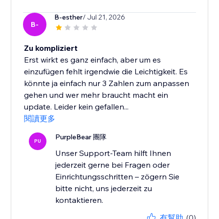
B-esther
/ Jul 21, 2026
B-
Zu kompliziert
Erst wirkt es ganz einfach, aber um es
einzufügen fehlt irgendwie die Leichtigkeit. Es
könnte ja einfach nur 3 Zahlen zum anpassen
gehen und wer mehr braucht macht ein
update. Leider kein gefallen...
閱讀更多
PurpleBear 團隊
PU
Unser Support-Team hilft Ihnen
jederzeit gerne bei Fragen oder
Einrichtungsschritten – zögern Sie
bitte nicht, uns jederzeit zu
kontaktieren.
有幫助
(0)