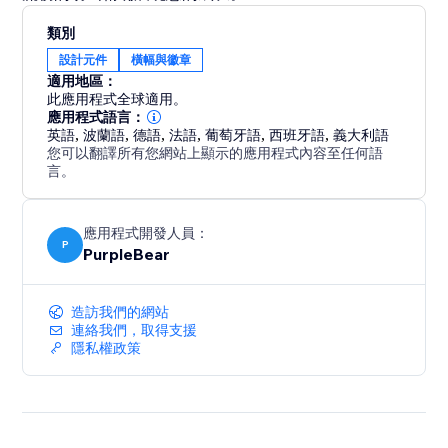
類別
設計元件
橫幅與徽章
適用地區：
此應用程式全球適用。
應用程式語言：
英語
,
波蘭語
,
德語
,
法語
,
葡萄牙語
,
西班牙語
,
義大利語
您可以翻譯所有您網站上顯示的應用程式內容至任何語
言。
應用程式開發人員：
P
PurpleBear
造訪我們的網站
連絡我們，取得支援
隱私權政策