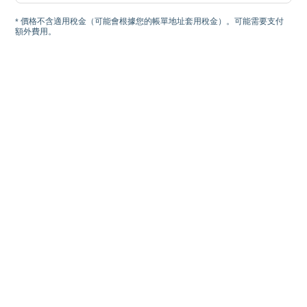
* 價格不含適用稅金（可能會根據您的帳單地址套用稅金）。可能需要支付
額外費用。