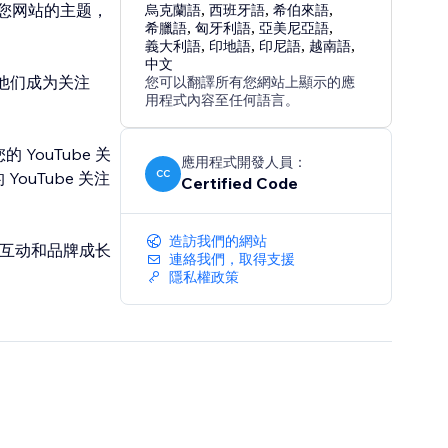
您网站的主题，
烏克蘭語
,
西班牙語
,
希伯來語
,
希臘語
,
匈牙利語
,
亞美尼亞語
,
義大利語
,
印地語
,
印尼語
,
越南語
,
中文
励他们成为关注
您可以翻譯所有您網站上顯示的應
用程式內容至任何語言。
 YouTube 关
應用程式開發人員：
CC
ouTube 关注
Certified Code
造訪我們的網站
为社交互动和品牌成长
連絡我們，取得支援
隱私權政策