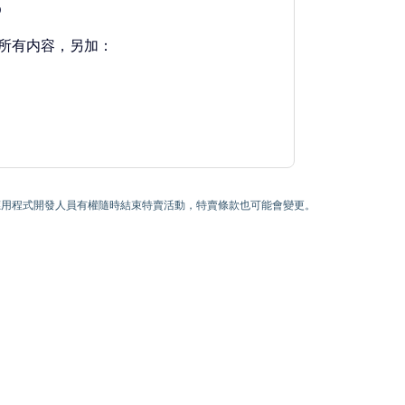
0
所有内容，另加：
) 為止。應用程式開發人員有權隨時結束特賣活動，特賣條款也可能會變更。