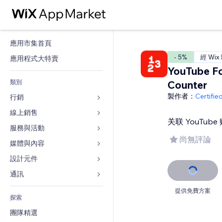
應用市集首頁
- 5%
經 Wix
應用程式大特賣
YouTube Fo
類別
Counter
製作者：
Certifi
行銷
線上銷售
廣告
关联 YouTu
行動裝置
服務與活動
商店應用程式
尚無評論
分析
出貨與送貨
媒體與內容
旅館
社交
付款按鈕
活動
設計元件
圖庫
SEO
網路課程
餐廳
音樂
地圖與導航
通訊 
互動
按需列印
不動產
Podcast
隱私與安全性
表單
提供免費方案
發佈網站
會計
探索
預訂
相片
時鐘
部落格
電子郵件
優惠券與酬賓計劃
團隊精選
影片
網頁範本
投票