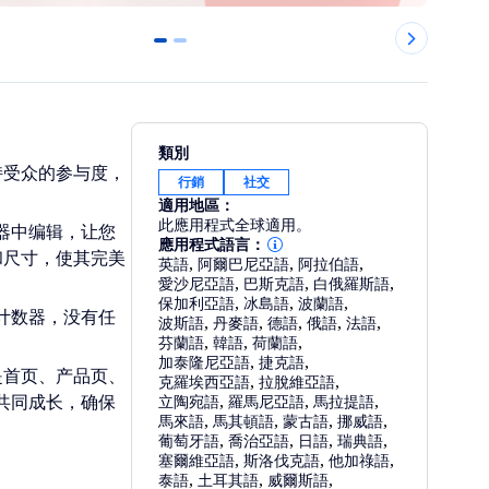
0
1
類別
持受众的参与度，
行銷
社交
適用地區：
此應用程式全球適用。
器中编辑，让您
應用程式語言：
和尺寸，使其完美
英語
,
阿爾巴尼亞語
,
阿拉伯語
,
愛沙尼亞語
,
巴斯克語
,
白俄羅斯語
,
保加利亞語
,
冰島語
,
波蘭語
,
计数器，没有任
波斯語
,
丹麥語
,
德語
,
俄語
,
法語
,
芬蘭語
,
韓語
,
荷蘭語
,
加泰隆尼亞語
,
捷克語
,
是首页、产品页、
克羅埃西亞語
,
拉脫維亞語
,
共同成长，确保
立陶宛語
,
羅馬尼亞語
,
馬拉提語
,
馬來語
,
馬其頓語
,
蒙古語
,
挪威語
,
葡萄牙語
,
喬治亞語
,
日語
,
瑞典語
,
塞爾維亞語
,
斯洛伐克語
,
他加祿語
,
泰語
,
土耳其語
,
威爾斯語
,