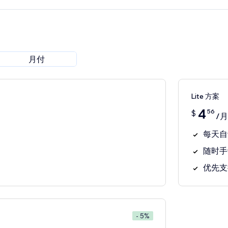
月付
Lite 方案
4
56
$
/月
每天自
随时手
优先支
- 5%