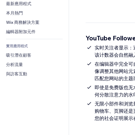
轉換率
倉儲解決方案
最新應用程式
PDF
圖片效果
聊天
廠商直送
檔案分享
本月熱門
按鈕與選單
留言
定價與訂閱
新聞
橫幅與徽章
Wix 商務解決方案
電話
群眾募資
內容服務
計算機
社群
編輯器附加元件
食品及飲料
YouTube Follow
文字效果
搜尋
評價與推薦
實用應用程式
天氣
实时关注者显示：通
CRM
该计数器会自然融
吸引潛在顧客
圖表與表格
在编辑器中完全可
分析流量
像调整其他网站元素
與訪客互動
匹配您网站的主题
即使是免费版也无
何分散注意力的水
无限小部件和浏览量
购物车、页脚还是
您的社会证明展示