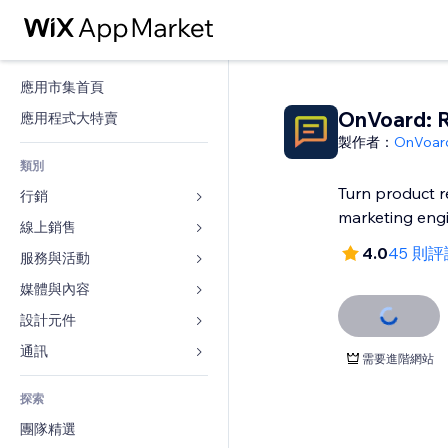
應用市集首頁
OnVoard: 
應用程式大特賣
製作者：
OnVoar
類別
Turn product r
行銷
marketing eng
線上銷售
廣告
4.0
45 則評
行動裝置
服務與活動
商店應用程式
分析
出貨與送貨
媒體與內容
旅館
社交
付款按鈕
活動
設計元件
圖庫
SEO
網路課程
餐廳
音樂
地圖與導航
通訊 
需要進階網站
互動
按需列印
不動產
Podcast
隱私與安全性
表單
發佈網站
會計
探索
預訂
相片
時鐘
部落格
電子郵件
優惠券與酬賓計劃
團隊精選
影片
網頁範本
投票