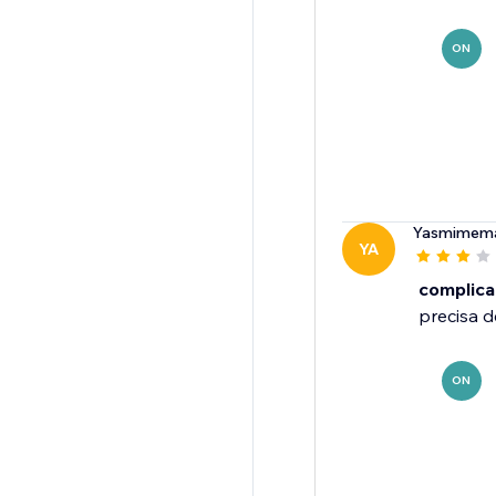
ON
Yasmimema
YA
complic
precisa d
ON