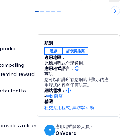
0
1
2
3
4
類別
 product
通訊
評價與推薦
適用地區：
此應用程式全球適用。
compelling
應用程式語言：
 remind, reward
英語
您可以翻譯所有您網站上顯示的應
用程式內容至任何語言。
rter tool to
網站需求：
-
Wix 商店
精選
社交應用程式
,
與訪客互動
provides a clean
應用程式開發人員：
O
OnVoard