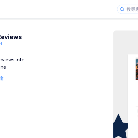
Reviews
d
eviews into
ine
論