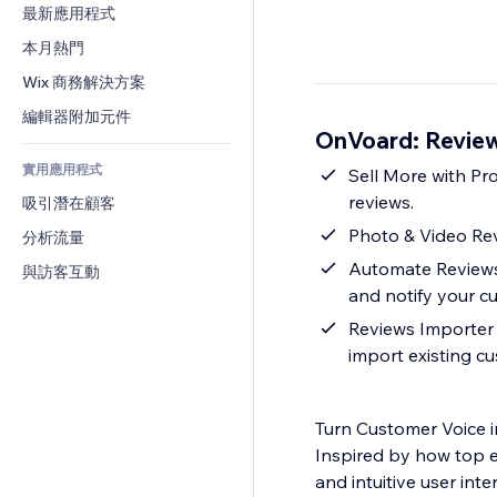
轉換率
倉儲解決方案
最新應用程式
PDF
圖片效果
聊天
廠商直送
檔案分享
本月熱門
按鈕與選單
留言
定價與訂閱
新聞
橫幅與徽章
Wix 商務解決方案
電話
群眾募資
內容服務
計算機
社群
編輯器附加元件
食品及飲料
OnVoard: Revi
文字效果
搜尋
評價與推薦
實用應用程式
天氣
Sell More with Pr
CRM
reviews.
吸引潛在顧客
圖表與表格
Photo & Video Re
分析流量
Automate Reviews 
與訪客互動
and notify your c
Reviews Importer 
import existing c
Turn Customer Voice 
Inspired by how top e
and intuitive user int