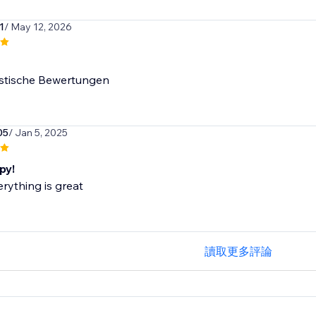
1
/ May 12, 2026
istische Bewertungen
05
/ Jan 5, 2025
py!
erything is great
讀取更多評論