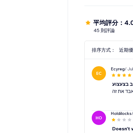
- Star rating widget
- Detailed analytics fo
- Mobile optimized
平均評分：4.
- Translate widget to
45 則評論
排序方式：
近期
Ecyreg
/ Ju
EC
Holdilocks
HO
Doesn't 