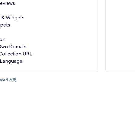
Reviews
s & Widgets
ppets
ion
 Own Domain
Collection URL
oard 收費。