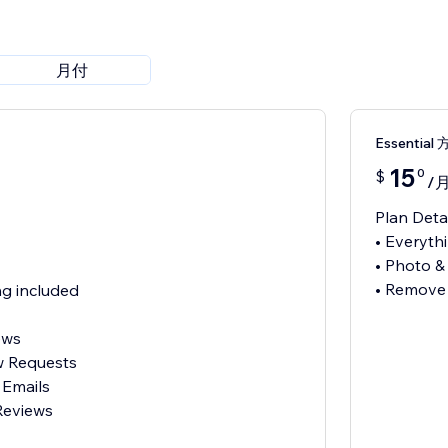
月付
Essential
15
0
$
/
Plan Deta
• Everythi
• Photo &
• Remove
g included
ews
w Requests
 Emails
Reviews