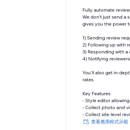
Fully automate review
We don't just send a s
gives you the power t
1) Sending review req
2) Following up with re
3) Responding with a d
4) Notifying reviewer
You'll also get in-dep
rates.
Key Features
- Style editor allowin
- Collect photo and v
- Collect site-level re
- Reviews collector p
查看應用程式示範
- Reviews widget