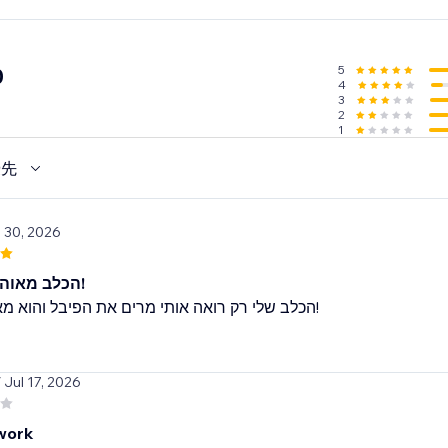
r emails
5
0
4
 any languages.
3
2
1
優先
l 30, 2026
הכלב מאוהב בצעצוע!
הכלב שלי רק רואה אותי מרים את הפיבל והוא מאבד את זה!
/ Jul 17, 2026
work