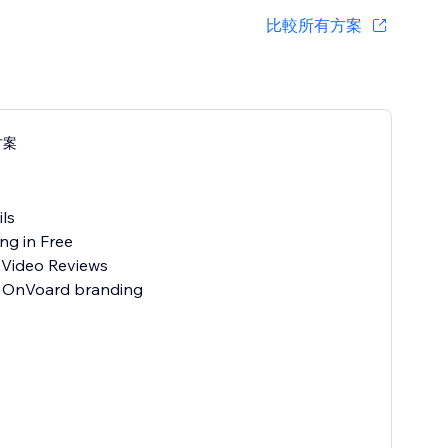
比較所有方案
 方案
月
ils
ng in Free
 Video Reviews
 OnVoard branding