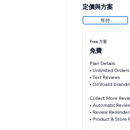
定價與方案
年付
Free 方案
免費
Plan Details
• Unlimited Orders
• Text Reviews
• OnVoard brandin
Collect More Revi
• Automatic Revie
• Review Reminder
• Product & Store 