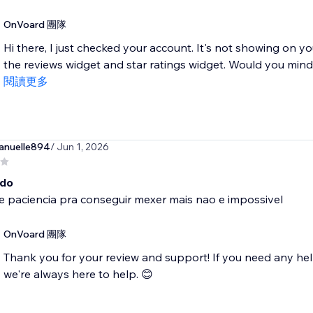
OnVoard 團隊
Hi there, I just checked your account. It's not showing on 
the reviews widget and star ratings widget. Would you mind r
閱讀更多
nuelle894
/ Jun 1, 2026
ado
e paciencia pra conseguir mexer mais nao e impossivel
OnVoard 團隊
Thank you for your review and support! If you need any hel
we're always here to help. 😊