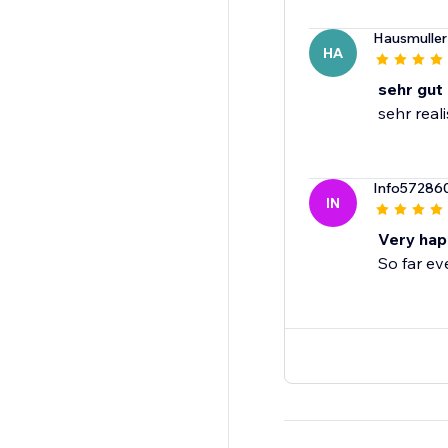
Hausmuller
HA
sehr gut
sehr real
Info57286
IN
Very hap
So far ev