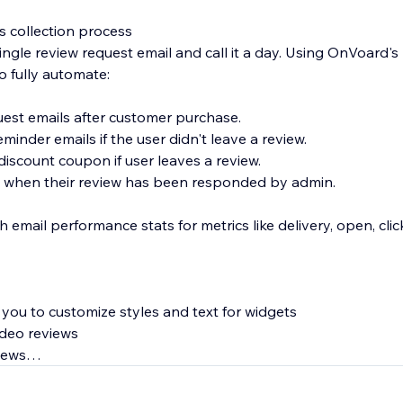
s collection process
ingle review request email and call it a day. Using OnVoard's
o fully automate:
uest emails after customer purchase.
minder emails if the user didn't leave a review.
iscount coupon if user leaves a review.
s when their review has been responded by admin.
th email performance stats for metrics like delivery, open, cl
g you to customize styles and text for widgets
ideo reviews
views
age that supports custom branded url like "submit-reviews.