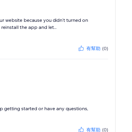
your website because you didn't turned on
einstall the app and let...
有幫助
(0)
p getting started or have any questions,
有幫助
(0)