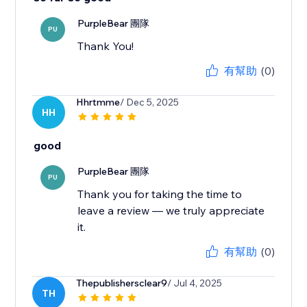
PurpleBear 團隊
PU
Thank You!
有幫助
(0)
Hhrtmme
/ Dec 5, 2025
HH
good
PurpleBear 團隊
PU
Thank you for taking the time to
leave a review — we truly appreciate
it.
有幫助
(0)
Thepublishersclear9
/ Jul 4, 2025
TH