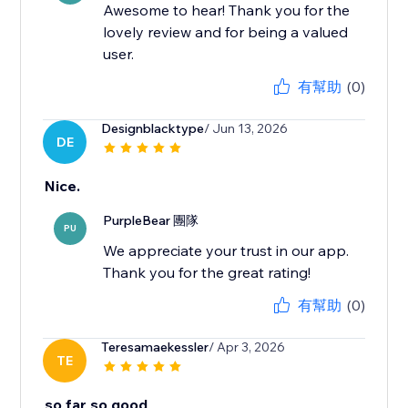
Awesome to hear! Thank you for the
lovely review and for being a valued
user.
有幫助
(0)
Designblacktype
/ Jun 13, 2026
DE
Nice.
PurpleBear 團隊
PU
We appreciate your trust in our app.
Thank you for the great rating!
有幫助
(0)
Teresamaekessler
/ Apr 3, 2026
TE
so far so good