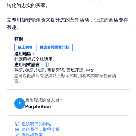
转化为忠实的买家。
立即用旋转轮体验来提升您的营销活动，让您的商店变得
有趣。
類別
線上銷售
優惠券與酬賓計劃
適用地區：
此應用程式全球適用。
應用程式語言：
英語
,
德語
,
法語
,
葡萄牙語
,
西班牙語
,
中文
您可以翻譯所有您網站上顯示的應用程式內容至任何語
言。
應用程式開發人員：
P
PurpleBear
造訪我們的網站
連絡我們，取得支援
隱私權政策