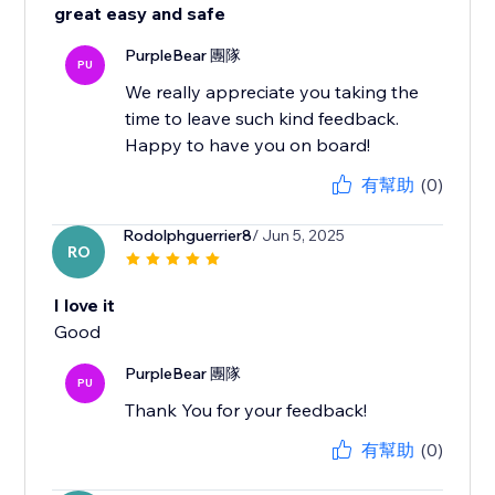
great easy and safe
PurpleBear 團隊
PU
We really appreciate you taking the
time to leave such kind feedback.
Happy to have you on board!
有幫助
(0)
Rodolphguerrier8
/ Jun 5, 2025
RO
I love it
Good
PurpleBear 團隊
PU
Thank You for your feedback!
有幫助
(0)