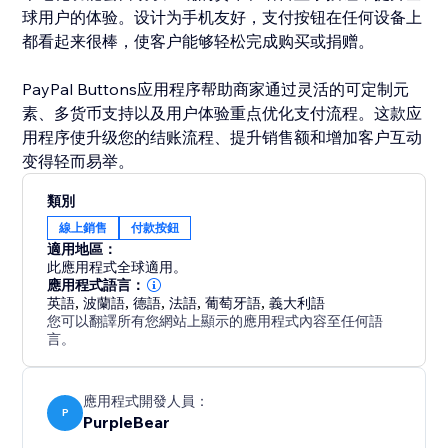
球用户的体验。设计为手机友好，支付按钮在任何设备上
都看起来很棒，使客户能够轻松完成购买或捐赠。
PayPal Buttons应用程序帮助商家通过灵活的可定制元
素、多货币支持以及用户体验重点优化支付流程。这款应
用程序使升级您的结账流程、提升销售额和增加客户互动
变得轻而易举。
類別
線上銷售
付款按鈕
適用地區：
此應用程式全球適用。
應用程式語言：
英語
,
波蘭語
,
德語
,
法語
,
葡萄牙語
,
義大利語
您可以翻譯所有您網站上顯示的應用程式內容至任何語
言。
應用程式開發人員：
P
PurpleBear