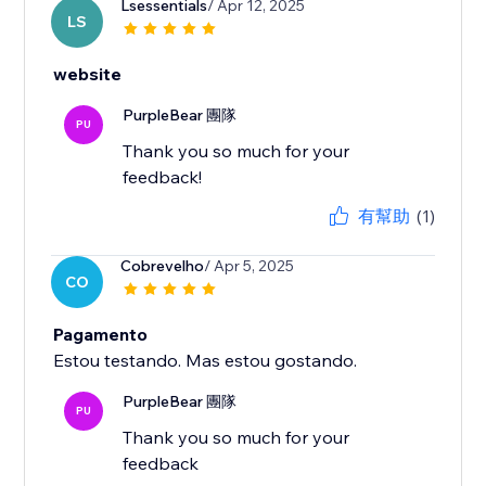
Lsessentials
/ Apr 12, 2025
LS
website
PurpleBear 團隊
PU
Thank you so much for your
feedback!
有幫助
(1)
Cobrevelho
/ Apr 5, 2025
CO
Pagamento
Estou testando. Mas estou gostando.
PurpleBear 團隊
PU
Thank you so much for your
feedback