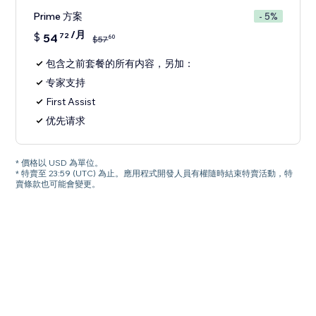
Prime 方案
- 5%
/月
$
54
72
60
$
57
包含之前套餐的所有内容，另加：
专家支持
First Assist
优先请求
* 價格以 USD 為單位。
* 特賣至 23:59 (UTC) 為止。應用程式開發人員有權隨時結束特賣活動，特
賣條款也可能會變更。