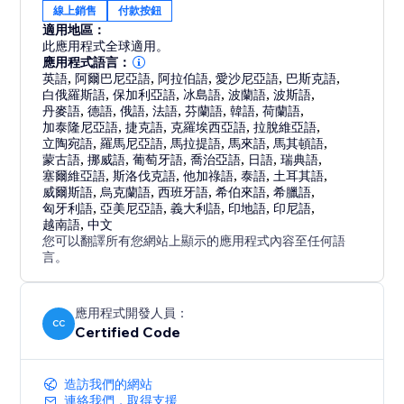
線上銷售
付款按鈕
適用地區：
此應用程式全球適用。
應用程式語言：
英語
,
阿爾巴尼亞語
,
阿拉伯語
,
愛沙尼亞語
,
巴斯克語
,
白俄羅斯語
,
保加利亞語
,
冰島語
,
波蘭語
,
波斯語
,
丹麥語
,
德語
,
俄語
,
法語
,
芬蘭語
,
韓語
,
荷蘭語
,
加泰隆尼亞語
,
捷克語
,
克羅埃西亞語
,
拉脫維亞語
,
立陶宛語
,
羅馬尼亞語
,
馬拉提語
,
馬來語
,
馬其頓語
,
蒙古語
,
挪威語
,
葡萄牙語
,
喬治亞語
,
日語
,
瑞典語
,
塞爾維亞語
,
斯洛伐克語
,
他加祿語
,
泰語
,
土耳其語
,
威爾斯語
,
烏克蘭語
,
西班牙語
,
希伯來語
,
希臘語
,
匈牙利語
,
亞美尼亞語
,
義大利語
,
印地語
,
印尼語
,
越南語
,
中文
您可以翻譯所有您網站上顯示的應用程式內容至任何語
言。
應用程式開發人員：
CC
Certified Code
造訪我們的網站
連絡我們，取得支援