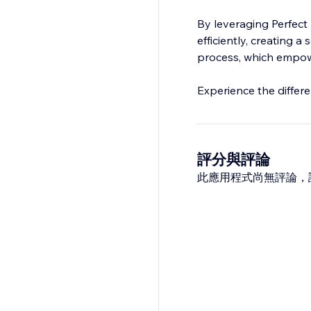
By leveraging Perfect 
efficiently, creating a
process, which empowe
Experience the differ
評分與評論
此應用程式尚無評論，