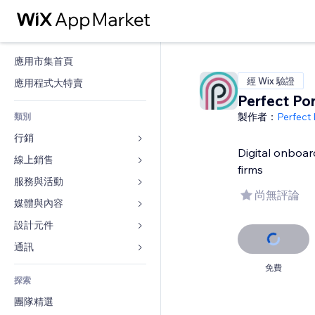
應用市集首頁
經 Wix 驗證
應用程式大特賣
Perfect Por
製作者：
Perfect 
類別
行銷
Digital onboar
線上銷售
廣告
firms
行動裝置
服務與活動
商店應用程式
尚無評論
分析
出貨與送貨
媒體與內容
旅館
社交
付款按鈕
活動
設計元件
圖庫
SEO
網路課程
餐廳
音樂
地圖與導航
通訊 
互動
按需列印
不動產
Podcast
隱私與安全性
表單
免費
發佈網站
會計
探索
預訂
相片
時鐘
部落格
電子郵件
優惠券與酬賓計劃
團隊精選
影片
網頁範本
投票