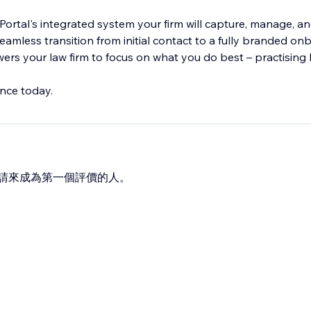
Portal's integrated system your firm will capture, manage, a
 seamless transition from initial contact to a fully branded o
rs your law firm to focus on what you do best – practising 
ence today.
請來成為第一個評價的人。