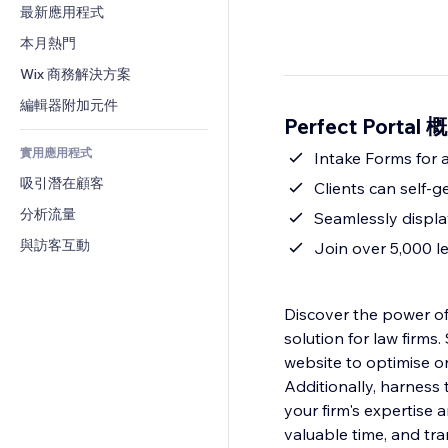
轉換率
倉儲解決方案
最新應用程式
PDF
圖片效果
聊天
廠商直送
檔案分享
本月熱門
按鈕與選單
留言
定價與訂閱
新聞
橫幅與徽章
Wix 商務解決方案
電話
群眾募資
內容服務
計算機
社群
編輯器附加元件
食品及飲料
Perfect Portal 
文字效果
搜尋
評價與推薦
實用應用程式
天氣
Intake Forms for a
CRM
吸引潛在顧客
圖表與表格
Clients can self-
分析流量
Seamlessly display
與訪客互動
Join over 5,000 le
Discover the power of 
solution for law firm
website to optimise o
Additionally, harness
your firm's expertise a
valuable time, and tr