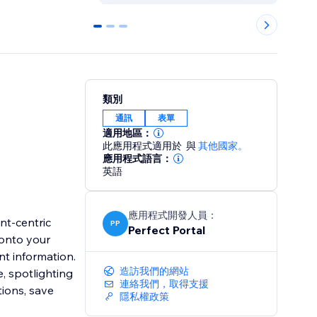
0
1
2
類別
通訊
表單
適用地區：
此應用程式適用於
與
其他國家。
應用程式語言：
英語
應用程式開發人員：
nt-centric
PP
Perfect Portal
 onto your
nt information.
造訪我們的網站
, spotlighting
連絡我們，取得支援
tions, save
隱私權政策