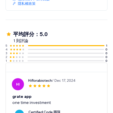
隱私權政策
平均評分：5.0
1 則評論
5
1
4
0
3
0
2
0
1
0
Hiflorabiotech
/ Dec 17, 2024
HI
grate app
one time investment
Certified Code 團隊