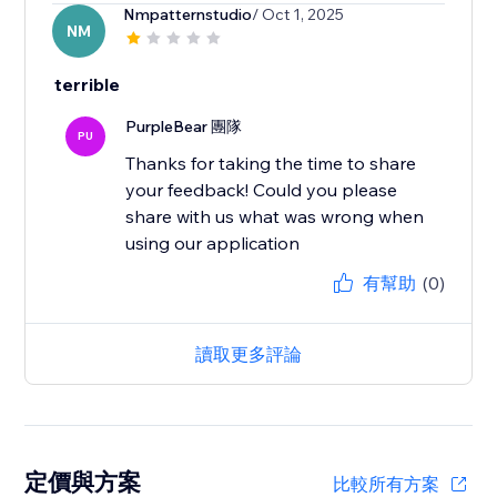
Nmpatternstudio
/ Oct 1, 2025
NM
terrible
PurpleBear 團隊
PU
Thanks for taking the time to share
your feedback! Could you please
share with us what was wrong when
using our application
有幫助
(0)
讀取更多評論
定價與方案
比較所有方案