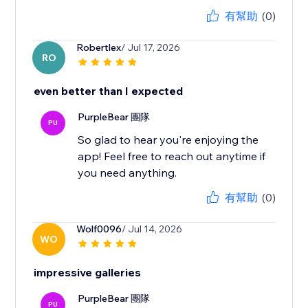
有幫助
(0)
Robertlex
/ Jul 17, 2026
RO
even better than I expected
PurpleBear 團隊
PU
So glad to hear you're enjoying the
app! Feel free to reach out anytime if
you need anything.
有幫助
(0)
Wolf0096
/ Jul 14, 2026
WO
impressive galleries
PurpleBear 團隊
PU