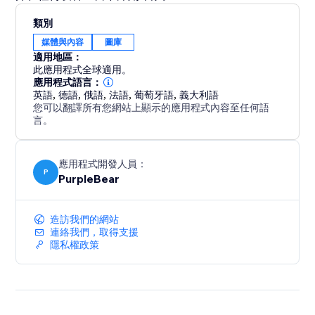
類別
媒體與內容
圖庫
適用地區：
此應用程式全球適用。
應用程式語言：
英語
,
德語
,
俄語
,
法語
,
葡萄牙語
,
義大利語
您可以翻譯所有您網站上顯示的應用程式內容至任何語
言。
應用程式開發人員：
P
PurpleBear
造訪我們的網站
連絡我們，取得支援
隱私權政策