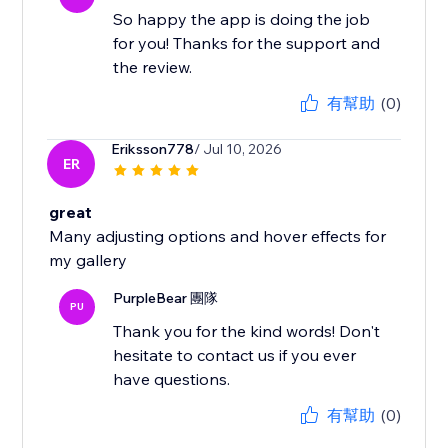
So happy the app is doing the job
for you! Thanks for the support and
the review.
有幫助
(0)
Eriksson778
/ Jul 10, 2026
ER
great
Many adjusting options and hover effects for
my gallery
PurpleBear 團隊
PU
Thank you for the kind words! Don't
hesitate to contact us if you ever
have questions.
有幫助
(0)