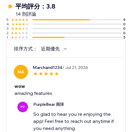
平均評分：3.8
14 則評論
5
9
4
0
3
0
2
0
1
5
排序方式：
近期優先
Marchand1234
/ Jul 21, 2026
MA
wow
amazing features
PurpleBear 團隊
PU
So glad to hear you're enjoying the
app! Feel free to reach out anytime if
you need anything.