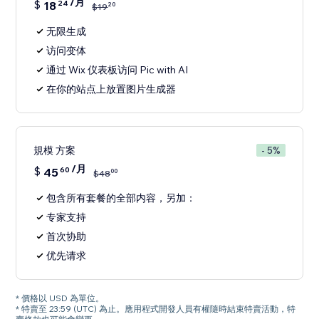
/月
$
18
24
20
$
19
无限生成
访问变体
通过 Wix 仪表板访问 Pic with AI
在你的站点上放置图片生成器
規模 方案
- 5%
/月
$
45
60
00
$
48
包含所有套餐的全部内容，另加：
专家支持
首次协助
优先请求
* 價格以 USD 為單位。
* 特賣至 23:59 (UTC) 為止。應用程式開發人員有權隨時結束特賣活動，特