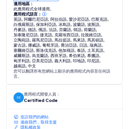
適用地區：
此應用程式全球適用。
應用程式語言：
英語
,
阿爾巴尼亞語
,
阿拉伯語
,
愛沙尼亞語
,
巴斯克語
,
白俄羅斯語
,
保加利亞語
,
冰島語
,
波蘭語
,
波斯語
,
丹麥語
,
德語
,
俄語
,
法語
,
芬蘭語
,
韓語
,
荷蘭語
,
加泰隆尼亞語
,
捷克語
,
克羅埃西亞語
,
拉脫維亞語
,
立陶宛語
,
羅馬尼亞語
,
馬拉提語
,
馬來語
,
馬其頓語
,
蒙古語
,
挪威語
,
葡萄牙語
,
喬治亞語
,
日語
,
瑞典語
,
塞爾維亞語
,
斯洛伐克語
,
他加祿語
,
泰語
,
土耳其語
,
威爾斯語
,
烏克蘭語
,
西班牙語
,
希伯來語
,
希臘語
,
匈牙利語
,
亞美尼亞語
,
義大利語
,
印地語
,
印尼語
,
越南語
,
中文
您可以翻譯所有您網站上顯示的應用程式內容至任何語
言。
應用程式開發人員：
CC
Certified Code
造訪我們的網站
連絡我們，取得支援
隱私權政策