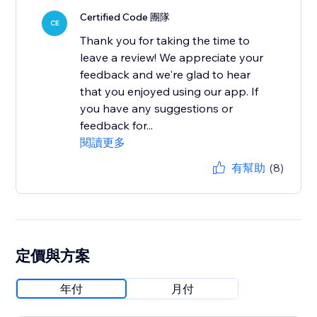
Certified Code 團隊
CE
Thank you for taking the time to
leave a review! We appreciate your
feedback and we're glad to hear
that you enjoyed using our app. If
you have any suggestions or
feedback for...
閱讀更多
有幫助
(8)
定價與方案
年付
月付