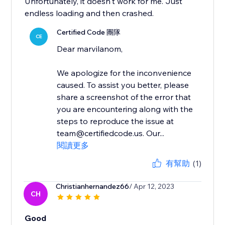
Unfortunately, it doesn't work for me. Just
endless loading and then crashed.
Certified Code 團隊
CE
Dear marvilanom,
We apologize for the inconvenience
caused. To assist you better, please
share a screenshot of the error that
you are encountering along with the
steps to reproduce the issue at
team@certifiedcode.us. Our...
閱讀更多
有幫助
(1)
Christianhernandez66
/ Apr 12, 2023
CH
Good