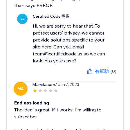
than says ERROR
Certified Code 團隊
CE
Hi, we are sorry to hear that. To
protect users' privacy, we cannot
provide solutions specific to your
site here. Can you email
team@certifiedcode.us so we can
look into your case?
有幫助
(0)
Marvilanom
/ Jun 7, 2023
MA
Endless loading
The idea is great. If it works, I'm willing to
subscribe.