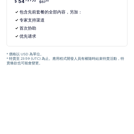
$
54
72
60
$
57
包含先前套餐的全部内容，另加：
专家支持渠道
首次协助
优先请求
* 價格以 USD 為單位。
* 特賣至 23:59 (UTC) 為止。應用程式開發人員有權隨時結束特賣活動，特
賣條款也可能會變更。