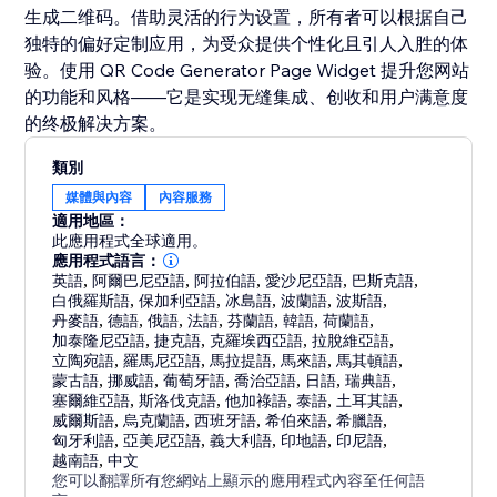
生成二维码。借助灵活的行为设置，所有者可以根据自己
独特的偏好定制应用，为受众提供个性化且引人入胜的体
验。使用 QR Code Generator Page Widget 提升您网站
的功能和风格——它是实现无缝集成、创收和用户满意度
的终极解决方案。
類別
媒體與內容
內容服務
適用地區：
此應用程式全球適用。
應用程式語言：
英語
,
阿爾巴尼亞語
,
阿拉伯語
,
愛沙尼亞語
,
巴斯克語
,
白俄羅斯語
,
保加利亞語
,
冰島語
,
波蘭語
,
波斯語
,
丹麥語
,
德語
,
俄語
,
法語
,
芬蘭語
,
韓語
,
荷蘭語
,
加泰隆尼亞語
,
捷克語
,
克羅埃西亞語
,
拉脫維亞語
,
立陶宛語
,
羅馬尼亞語
,
馬拉提語
,
馬來語
,
馬其頓語
,
蒙古語
,
挪威語
,
葡萄牙語
,
喬治亞語
,
日語
,
瑞典語
,
塞爾維亞語
,
斯洛伐克語
,
他加祿語
,
泰語
,
土耳其語
,
威爾斯語
,
烏克蘭語
,
西班牙語
,
希伯來語
,
希臘語
,
匈牙利語
,
亞美尼亞語
,
義大利語
,
印地語
,
印尼語
,
越南語
,
中文
您可以翻譯所有您網站上顯示的應用程式內容至任何語