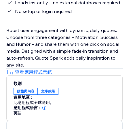
Loads instantly – no external databases required
No setup or login required
Boost user engagement with dynamic, daily quotes.
Choose from three categories – Motivation, Success,
and Humor – and share them with one click on social
media. Designed with a simple fade-in transition and
auto-refresh, Quote Spark adds daily inspiration to
any site.
查看應用程式示範
類別
媒體與內容
文字效果
適用地區：
此應用程式全球適用。
應用程式語言：
英語