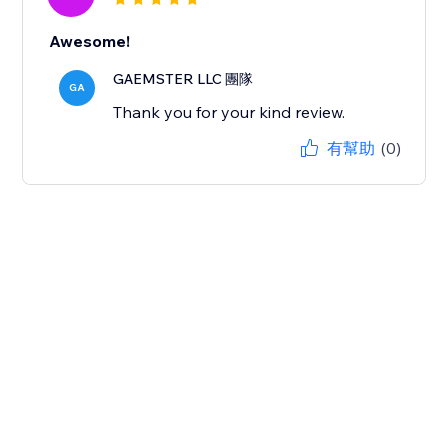
Awesome!
GAEMSTER LLC 團隊
GA
Thank you for your kind review.
有幫助
(0)