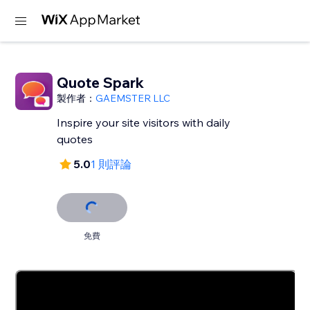
Quote Spark
製作者：
GAEMSTER LLC
Inspire your site visitors with daily
quotes
5.0
1 則評論
免費