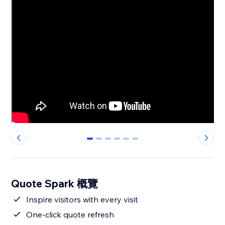
0
1
2
3
4
5
Quote Spark 概覽
Inspire visitors with every visit
One-click quote refresh