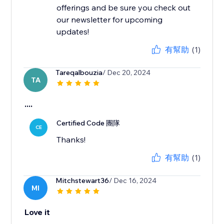
offerings and be sure you check out
our newsletter for upcoming
updates!
有幫助
(1)
Tareqalbouzia
/ Dec 20, 2024
TA
....
Certified Code 團隊
CE
Thanks!
有幫助
(1)
Mitchstewart36
/ Dec 16, 2024
MI
Love it