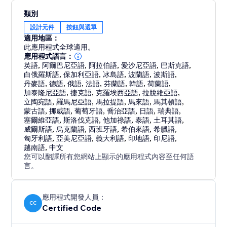
類別
設計元件
按鈕與選單
適用地區：
此應用程式全球適用。
應用程式語言：
英語
,
阿爾巴尼亞語
,
阿拉伯語
,
愛沙尼亞語
,
巴斯克語
,
白俄羅斯語
,
保加利亞語
,
冰島語
,
波蘭語
,
波斯語
,
丹麥語
,
德語
,
俄語
,
法語
,
芬蘭語
,
韓語
,
荷蘭語
,
加泰隆尼亞語
,
捷克語
,
克羅埃西亞語
,
拉脫維亞語
,
立陶宛語
,
羅馬尼亞語
,
馬拉提語
,
馬來語
,
馬其頓語
,
蒙古語
,
挪威語
,
葡萄牙語
,
喬治亞語
,
日語
,
瑞典語
,
塞爾維亞語
,
斯洛伐克語
,
他加祿語
,
泰語
,
土耳其語
,
威爾斯語
,
烏克蘭語
,
西班牙語
,
希伯來語
,
希臘語
,
匈牙利語
,
亞美尼亞語
,
義大利語
,
印地語
,
印尼語
,
越南語
,
中文
您可以翻譯所有您網站上顯示的應用程式內容至任何語
言。
應用程式開發人員：
CC
Certified Code