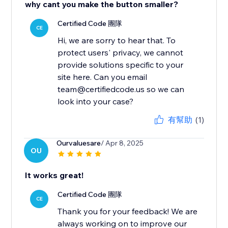
why cant you make the button smaller?
Certified Code 團隊
CE
Hi, we are sorry to hear that. To
protect users' privacy, we cannot
provide solutions specific to your
site here. Can you email
team@certifiedcode.us so we can
look into your case?
有幫助
(1)
Ourvaluesare
/ Apr 8, 2025
OU
It works great!
Certified Code 團隊
CE
Thank you for your feedback! We are
always working on to improve our