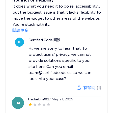
Not a lot of flexibility
It does what you need it to do re: accessibility...
but the biggest issue is that it lacks flexibility to
move the widget to other areas of the website.
You're stuck with it...
閱讀更多
Certified Code 團隊
CE
Hi, we are sorry to hear that. To
protect users' privacy, we cannot
provide solutions specific to your
site here. Can you email
team@certifiedcode.us so we can
look into your case?
有幫助
(1)
Hadarbh902
/ May 21, 2025
HA