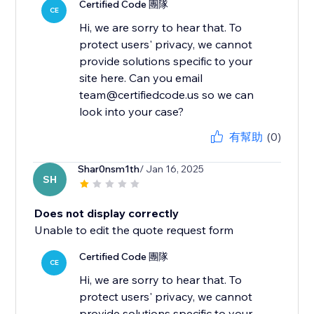
Certified Code 團隊
CE
Hi, we are sorry to hear that. To
protect users' privacy, we cannot
provide solutions specific to your
site here. Can you email
team@certifiedcode.us so we can
有幫助
(0)
Shar0nsm1th
/ Jan 16, 2025
SH
Does not display correctly
Unable to edit the quote request form
Certified Code 團隊
CE
Hi, we are sorry to hear that. To
protect users' privacy, we cannot
provide solutions specific to your