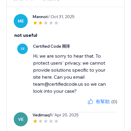
Mennot
/ Oct 31, 2025
ME
not useful
Certified Code 團隊
CE
Hi, we are sorry to hear that. To
protect users' privacy, we cannot
provide solutions specific to your
site here. Can you email
team@certifiedcode.us so we can
look into your case?
有幫助
(0)
Vedimaq1
/ Apr 20, 2025
VE