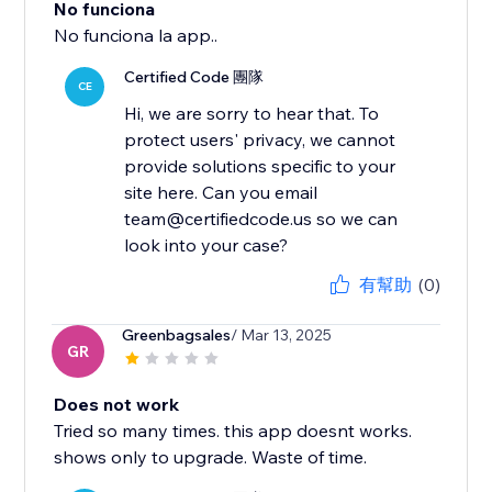
No funciona
No funciona la app..
Certified Code 團隊
CE
Hi, we are sorry to hear that. To
protect users' privacy, we cannot
provide solutions specific to your
site here. Can you email
team@certifiedcode.us so we can
look into your case?
有幫助
(0)
Greenbagsales
/ Mar 13, 2025
GR
Does not work
Tried so many times. this app doesnt works.
shows only to upgrade. Waste of time.