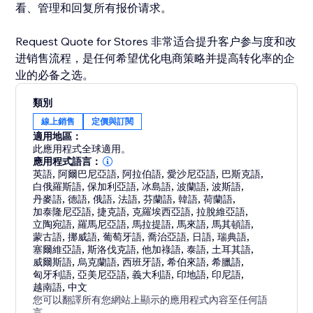
看、管理和回复所有报价请求。
Request Quote for Stores 非常适合提升客户参与度和改
进销售流程，是任何希望优化电商策略并提高转化率的企
业的必备之选。
類別
線上銷售
定價與訂閱
適用地區：
此應用程式全球適用。
應用程式語言：
英語
,
阿爾巴尼亞語
,
阿拉伯語
,
愛沙尼亞語
,
巴斯克語
,
白俄羅斯語
,
保加利亞語
,
冰島語
,
波蘭語
,
波斯語
,
丹麥語
,
德語
,
俄語
,
法語
,
芬蘭語
,
韓語
,
荷蘭語
,
加泰隆尼亞語
,
捷克語
,
克羅埃西亞語
,
拉脫維亞語
,
立陶宛語
,
羅馬尼亞語
,
馬拉提語
,
馬來語
,
馬其頓語
,
蒙古語
,
挪威語
,
葡萄牙語
,
喬治亞語
,
日語
,
瑞典語
,
塞爾維亞語
,
斯洛伐克語
,
他加祿語
,
泰語
,
土耳其語
,
威爾斯語
,
烏克蘭語
,
西班牙語
,
希伯來語
,
希臘語
,
匈牙利語
,
亞美尼亞語
,
義大利語
,
印地語
,
印尼語
,
越南語
,
中文
您可以翻譯所有您網站上顯示的應用程式內容至任何語
言。