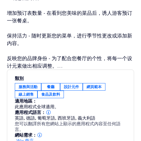
增加预订表数量 - 在看到您美味的菜品后，诱人游客预订
一张餐桌。
保持活力 - 随时更新您的菜单，进行季节性更改或添加新
内容。
反映您的品牌身份 - 为了配合您餐厅的个性，将每一个设
计元素做出相应调整。
類別
触及每位客人 - 适配移动设备的菜单确保在任何设备上都
服務與活動
餐廳
設計元件
網頁範本
能流畅使用。
線上銷售
食品及飲料
適用地區：
以时尚的方式将您的餐厅上线 - 今天安装餐厅菜单应用程
此應用程式全球適用。
序，让您的访客变成就餐者。
應用程式語言：
英語
,
德語
,
葡萄牙語
,
西班牙語
,
義大利語
您可以翻譯所有您網站上顯示的應用程式內容至任何語
言。
網站需求：
-
Wix 商店