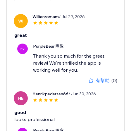
Willianromam
/ Jul 29, 2026
WI
great
PurpleBear 團隊
PU
Thank you so much for the great
review! We're thrilled the app is
working well for you.
有幫助
(0)
Henrikpedersen66
/ Jun 30, 2026
HE
good
looks professional
PurpleBear 團隊