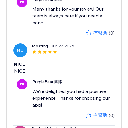
PU
Many thanks for your review! Our
team is always here if you need a
hand.
有幫助
(0)
Mostibg
/ Jun 27, 2026
MO
NICE
NICE
PurpleBear 團隊
PU
We're delighted you had a positive
experience. Thanks for choosing our
app!
有幫助
(0)