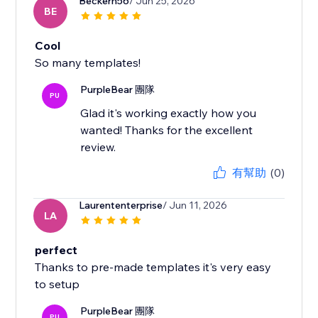
Beckerh56
/ Jun 25, 2026
BE
Cool
So many templates!
PurpleBear 團隊
PU
Glad it's working exactly how you
wanted! Thanks for the excellent
review.
有幫助
(0)
Laurententerprise
/ Jun 11, 2026
LA
perfect
Thanks to pre-made templates it's very easy
to setup
PurpleBear 團隊
PU