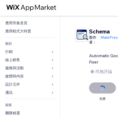
應用市集首頁
Schema
應用程式大特賣
製作
MakkPress
者：
類別
行銷
Automatic Goo
線上銷售
廣告
Fixer
行動裝置
服務與活動
商店應用程式
尚無評論
分析
出貨與送貨
媒體與內容
旅館
社交
付款按鈕
活動
設計元件
圖庫
SEO
網路課程
餐廳
音樂
地圖與導航
通訊 
互動
按需列印
不動產
Podcast
免費
隱私與安全性
表單
發佈網站
會計
探索
預訂
相片
時鐘
部落格
電子郵件
優惠券與酬賓計劃
團隊精選
影片
網頁範本
投票