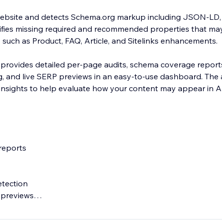
ebsite and detects Schema.org markup including JSON-LD,
ifies missing required and recommended properties that may a
s such as Product, FAQ, Article, and Sitelinks enhancements.
 provides detailed per-page audits, schema coverage report
ing, and live SERP previews in an easy-to-use dashboard. The
 insights to help evaluate how your content may appear in 
y reports
s
etection
 previews
tic tool only and does not automatically modify or inject sc