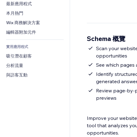
轉換率
倉儲解決方案
最新應用程式
PDF
圖片效果
聊天
廠商直送
檔案分享
本月熱門
按鈕與選單
留言
定價與訂閱
新聞
橫幅與徽章
Wix 商務解決方案
電話
群眾募資
內容服務
計算機
社群
編輯器附加元件
食品及飲料
Schema 概覽
文字效果
搜尋
評價與推薦
實用應用程式
天氣
Scan your website
CRM
opportunities
吸引潛在顧客
圖表與表格
See which pages ar
分析流量
Identify structure
與訪客互動
generated answe
Review page-by-p
previews
Improve your website’
tool that analyzes you
opportunities.