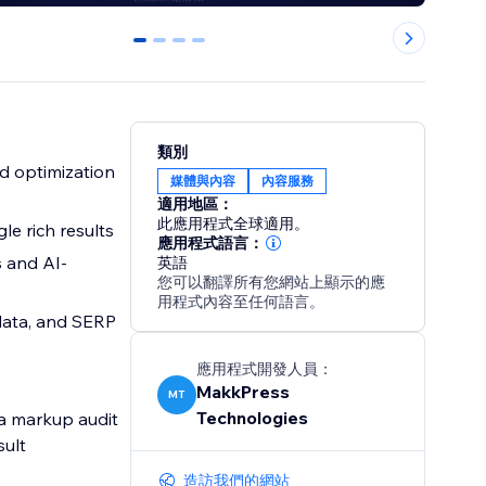
0
1
2
3
類別
d optimization
媒體與內容
內容服務
適用地區：
此應用程式全球適用。
le rich results
應用程式語言：
s and AI-
英語
您可以翻譯所有您網站上顯示的應
用程式內容至任何語言。
data, and SERP
應用程式開發人員：
MakkPress
MT
Technologies
ma markup audit
sult
造訪我們的網站