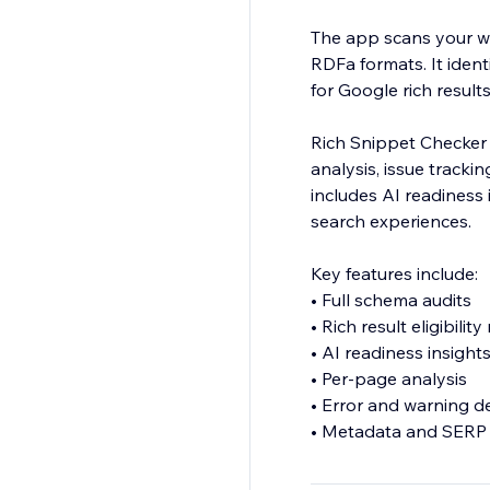
The app scans your w
RDFa formats. It ident
for Google rich result
Rich Snippet Checker
analysis, issue track
includes AI readiness
search experiences.
Key features include:
• Full schema audits
• Rich result eligibilit
• AI readiness insight
• Per-page analysis
• Error and warning d
• Metadata and SERP
This app is a diagnos