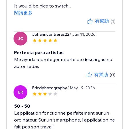
It would be nice to switch...
閱讀更多
有幫助
(1)
Johanncontreras22
/ Jun 11, 2026
JO
Perfecta para artistas
Me ayuda a proteger mi arte de descargas no
autorizadas
有幫助
(0)
Ericdphotography
/ May 19, 2026
ER
50 - 50
L'application fonctionne parfaitement sur un
ordinateur. Sur un smartphone, l'application ne
fait pas son travail.