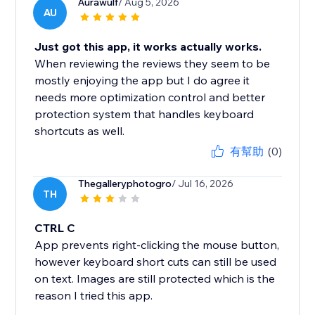
Aurawulf
/ Aug 5, 2026
AU
Just got this app, it works actually works.
When reviewing the reviews they seem to be
mostly enjoying the app but I do agree it
needs more optimization control and better
protection system that handles keyboard
shortcuts as well.
有幫助
(0)
Thegalleryphotogro
/ Jul 16, 2026
TH
CTRL C
App prevents right-clicking the mouse button,
however keyboard short cuts can still be used
on text. Images are still protected which is the
reason I tried this app.