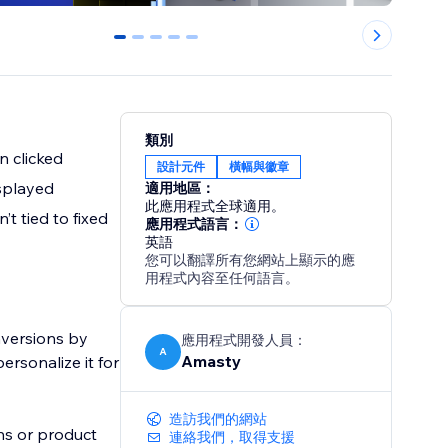
0
1
2
3
4
類別
n clicked
設計元件
橫幅與徽章
isplayed
適用地區：
此應用程式全球適用。
t tied to fixed
應用程式語言：
英語
您可以翻譯所有您網站上顯示的應
用程式內容至任何語言。
nversions by
應用程式開發人員：
A
Amasty
ersonalize it for
造訪我們的網站
ns or product
連絡我們，取得支援