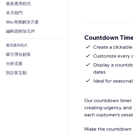
轉換率
倉儲解決方案
最新應用程式
PDF
圖片效果
聊天
廠商直送
檔案分享
本月熱門
按鈕與選單
留言
定價與訂閱
新聞
橫幅與徽章
Wix 商務解決方案
電話
群眾募資
內容服務
計算機
社群
編輯器附加元件
食品及飲料
Countdown Tim
文字效果
搜尋
評價與推薦
實用應用程式
天氣
Create a clickable
CRM
吸引潛在顧客
圖表與表格
Customize every de
分析流量
Display a countdow
dates
與訪客互動
Ideal for seasonal
Our countdown timer 
creating urgency and s
each customer’s sessi
Make the countdown cl