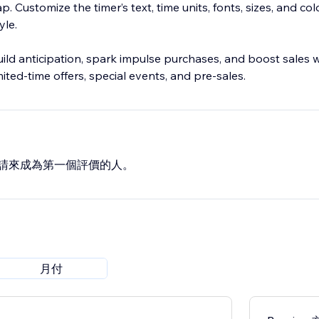
. Customize the timer’s text, time units, fonts, sizes, and col
yle.
ild anticipation, spark impulse purchases, and boost sales w
mited-time offers, special events, and pre-sales.
請來成為第一個評價的人。
月付