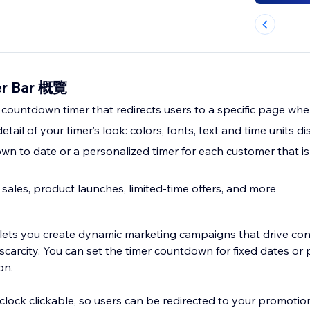
er Bar 概覽
 countdown timer that redirects users to a specific page whe
tail of your timer’s look: colors, fonts, text and time units d
n to date or a personalized timer for each customer that isn’
 sales, product launches, limited-time offers, and more
lets you create dynamic marketing campaigns that drive co
carcity. You can set the timer countdown for fixed dates or p
on.
ock clickable, so users can be redirected to your promotio