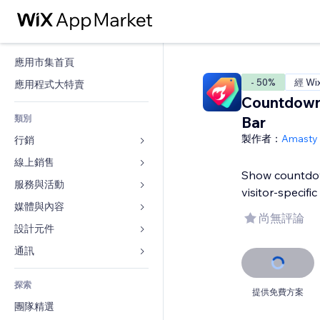
應用市集首頁
- 50%
經 Wi
應用程式大特賣
Countdown
類別
Bar
製作者：
Amasty
行銷
線上銷售
廣告
Show countdow
行動裝置
服務與活動
商店應用程式
visitor-specific
分析
出貨與送貨
媒體與內容
旅館
尚無評論
社交
付款按鈕
活動
設計元件
圖庫
SEO
網路課程
餐廳
音樂
地圖與導航
通訊 
互動
按需列印
不動產
Podcast
隱私與安全性
表單
發佈網站
會計
探索
預訂
相片
時鐘
部落格
提供免費方案
電子郵件
優惠券與酬賓計劃
團隊精選
影片
網頁範本
投票