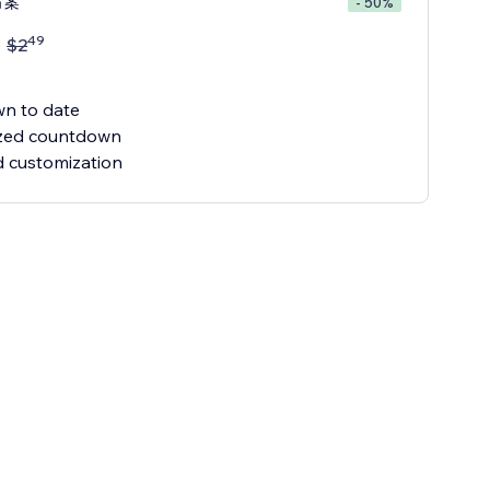
方案
- 50%
49
$
2
n to date
ized countdown
 customization