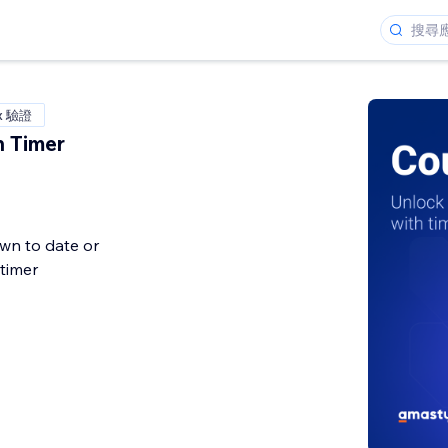
x 驗證
 Timer
n to date or
 timer