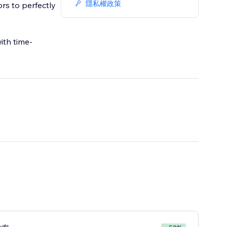
隱私權政策
ors to perfectly
ith time-