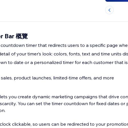
er Bar 概覽
 countdown timer that redirects users to a specific page whe
tail of your timer’s look: colors, fonts, text and time units d
n to date or a personalized timer for each customer that isn’
 sales, product launches, limited-time offers, and more
lets you create dynamic marketing campaigns that drive co
carcity. You can set the timer countdown for fixed dates or p
on.
ock clickable, so users can be redirected to your promotio