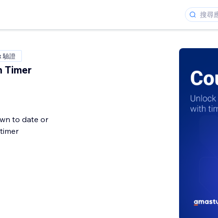
x 驗證
 Timer
n to date or
 timer