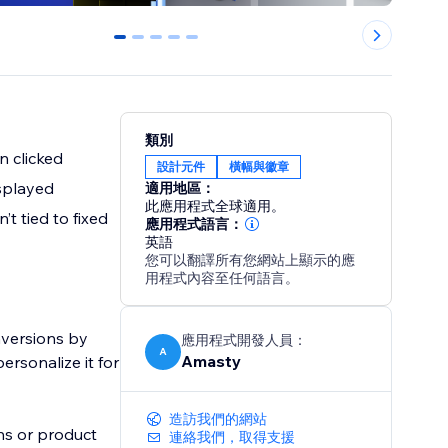
0
1
2
3
4
類別
n clicked
設計元件
橫幅與徽章
isplayed
適用地區：
此應用程式全球適用。
t tied to fixed
應用程式語言：
英語
您可以翻譯所有您網站上顯示的應
用程式內容至任何語言。
nversions by
應用程式開發人員：
A
Amasty
ersonalize it for
造訪我們的網站
ns or product
連絡我們，取得支援