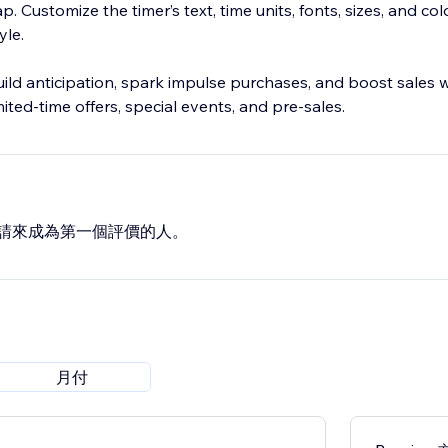
. Customize the timer’s text, time units, fonts, sizes, and col
yle.
ild anticipation, spark impulse purchases, and boost sales w
mited-time offers, special events, and pre-sales.
請來成為第一個評價的人。
月付