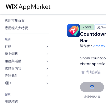
應用市集首頁
- 50%
經 Wi
應用程式大特賣
Countdown
類別
Bar
製作者：
Amasty
行銷
線上銷售
廣告
Show countdow
行動裝置
服務與活動
商店應用程式
visitor-specific
分析
出貨與送貨
媒體與內容
旅館
尚無評論
社交
付款按鈕
活動
設計元件
圖庫
SEO
網路課程
餐廳
音樂
地圖與導航
通訊 
互動
按需列印
不動產
Podcast
隱私與安全性
表單
發佈網站
會計
探索
預訂
相片
時鐘
部落格
提供免費方案
電子郵件
優惠券與酬賓計劃
團隊精選
影片
網頁範本
投票