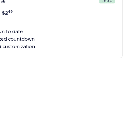
方案
- 50%
49
$
2
n to date
ized countdown
 customization