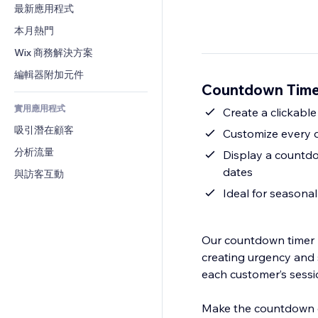
轉換率
倉儲解決方案
最新應用程式
PDF
圖片效果
聊天
廠商直送
檔案分享
本月熱門
按鈕與選單
留言
定價與訂閱
新聞
橫幅與徽章
Wix 商務解決方案
電話
群眾募資
內容服務
計算機
社群
編輯器附加元件
食品及飲料
Countdown Tim
文字效果
搜尋
評價與推薦
實用應用程式
天氣
Create a clickable
CRM
吸引潛在顧客
圖表與表格
Customize every de
分析流量
Display a countdow
dates
與訪客互動
Ideal for seasonal
Our countdown timer 
creating urgency and s
each customer’s sessi
Make the countdown cl