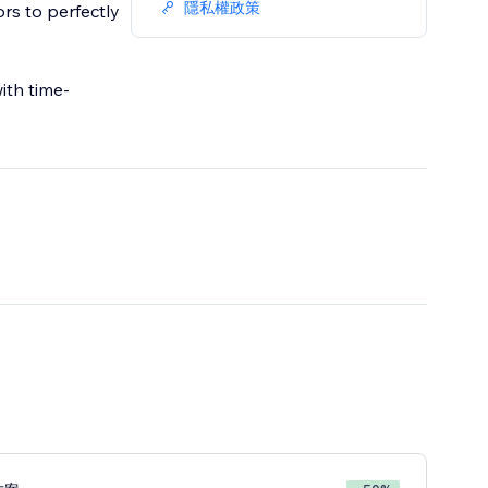
隱私權政策
ors to perfectly
ith time-