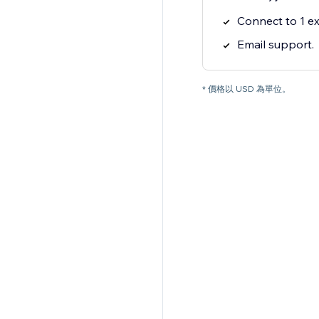
Connect to 1 ex
Email support.
* 價格以 USD 為單位。