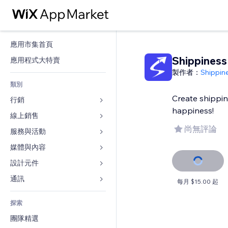
應用市集首頁
Shippiness
應用程式大特賣
製作者：
Shippin
類別
Create shippin
行銷
happiness!
線上銷售
廣告
尚無評論
行動裝置
服務與活動
商店應用程式
分析
出貨與送貨
媒體與內容
旅館
社交
付款按鈕
活動
設計元件
圖庫
SEO
網路課程
餐廳
音樂
地圖與導航
通訊 
每月 $15.00 起
互動
按需列印
不動產
Podcast
隱私與安全性
表單
發佈網站
會計
探索
預訂
相片
時鐘
部落格
電子郵件
優惠券與酬賓計劃
團隊精選
影片
網頁範本
投票