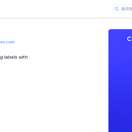
ess.com
g labels with