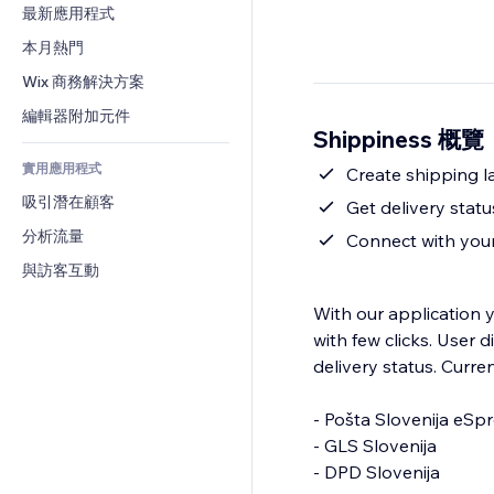
轉換率
倉儲解決方案
最新應用程式
PDF
圖片效果
聊天
廠商直送
檔案分享
本月熱門
按鈕與選單
留言
定價與訂閱
新聞
橫幅與徽章
Wix 商務解決方案
電話
群眾募資
內容服務
計算機
社群
編輯器附加元件
食品及飲料
Shippiness 概覽
文字效果
搜尋
評價與推薦
實用應用程式
天氣
Create shipping la
CRM
吸引潛在顧客
圖表與表格
Get delivery stat
分析流量
Connect with your
與訪客互動
With our application 
with few clicks. User d
delivery status. Curre
- Pošta Slovenija eSp
- GLS Slovenija
- DPD Slovenija