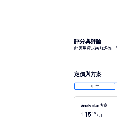
評分與評論
此應用程式尚無評論，
定價與方案
年付
Single plan 方案
15
00
$
/月