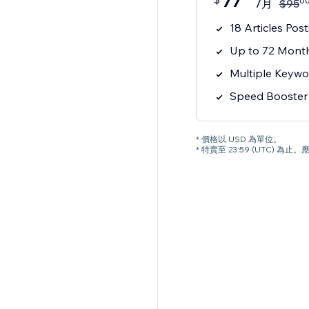
77
0
/月
$
95
18 Articles Pos
Up to 72 Month
Multiple Keywo
Speed Booster
* 價格以 USD 為單位。
* 特賣至 23:59 (UTC