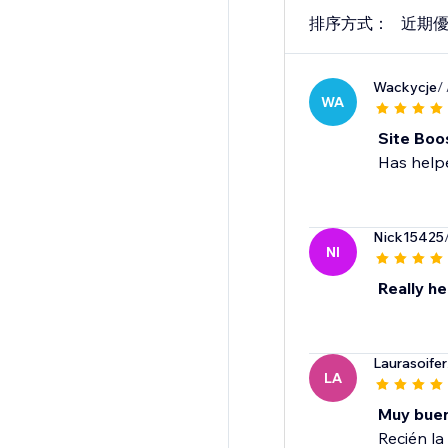
排序方式：
近期
Wackycje
/
WA
Site Boo
Nick15425
NI
Really he
Laurasoifer
LA
Muy bue
Recién la 