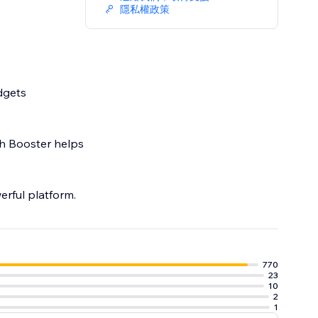
隱私權政策
dgets
th Booster helps
erful platform.
770
23
10
2
1