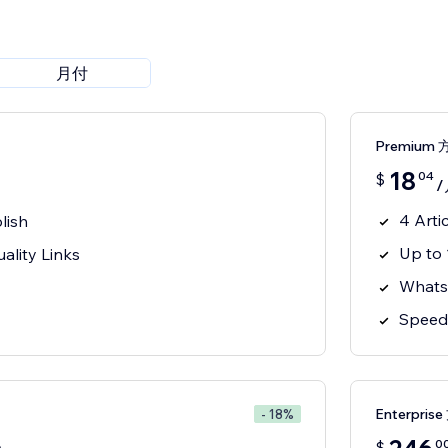
月付
Premium 
18
04
$
/
4 Arti
lish
Up to 
ality Links
Whats
Speed 
Enterpris
- 18%
0
$