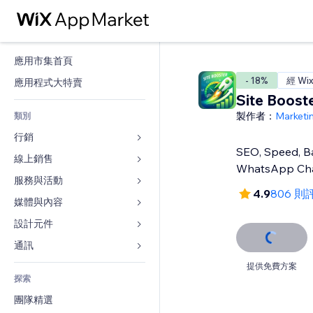
應用市集首頁
- 18%
經 Wi
應用程式大特賣
Site Boost
製作者：
Marketi
類別
行銷
SEO, Speed, Ba
線上銷售
廣告
WhatsApp Ch
行動裝置
服務與活動
商店應用程式
4.9
806 則
分析
出貨與送貨
媒體與內容
旅館
社交
付款按鈕
活動
設計元件
圖庫
SEO
網路課程
餐廳
音樂
地圖與導航
通訊 
互動
按需列印
不動產
Podcast
隱私與安全性
表單
提供免費方案
發佈網站
會計
探索
預訂
相片
時鐘
部落格
電子郵件
優惠券與酬賓計劃
團隊精選
影片
網頁範本
投票