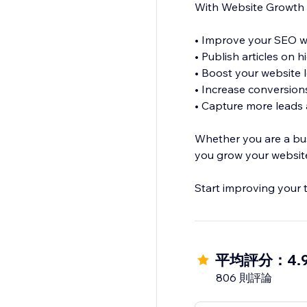
With Website Growth 
• Improve your SEO wi
• Publish articles on 
• Boost your website
• Increase conversio
• Capture more leads a
Whether you are a bus
you grow your website
Start improving your 
平均評分：4.
806 則評論