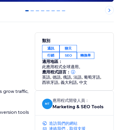
0
1
2
3
4
5
6
7
類別
通訊
聊天
行銷
SEO
轉換率
適用地區：
此應用程式全球適用。
應用程式語言：
英語
,
德語
,
俄語
,
法語
,
葡萄牙語
,
西班牙語
,
義大利語
,
中文
grow traffic,
應用程式開發人員：
MT
Marketing & SEO Tools
version tools
造訪我們的網站
連絡我們，取得支援