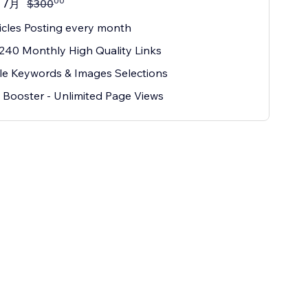
00
/月
$
300
icles Posting every month
240 Monthly High Quality Links
le Keywords & Images Selections
Booster - Unlimited Page Views