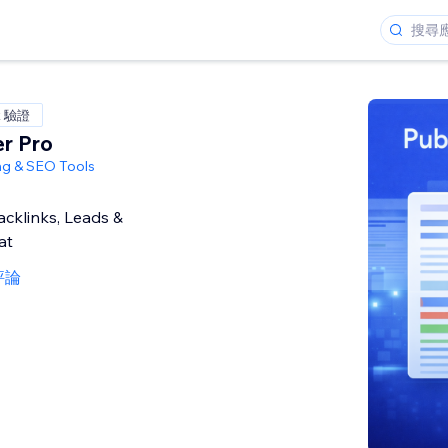
x 驗證
er Pro
ng & SEO Tools
cklinks, Leads &
at
評論