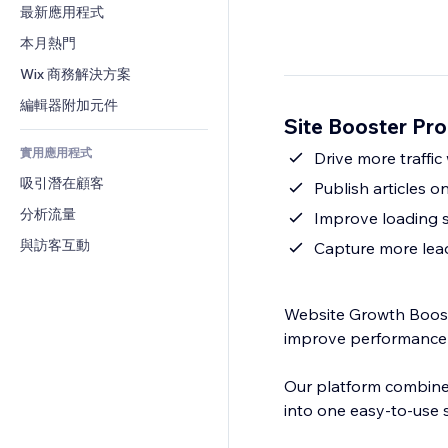
轉換率
倉儲解決方案
最新應用程式
PDF
圖片效果
聊天
廠商直送
檔案分享
本月熱門
按鈕與選單
留言
定價與訂閱
新聞
橫幅與徽章
Wix 商務解決方案
電話
群眾募資
內容服務
計算機
社群
編輯器附加元件
食品及飲料
Site Booster P
文字效果
搜尋
評價與推薦
實用應用程式
天氣
Drive more traffic
CRM
吸引潛在顧客
圖表與表格
Publish articles o
分析流量
Improve loading 
與訪客互動
Capture more lead
Website Growth Booste
improve performance 
Our platform combines
into one easy-to-use s