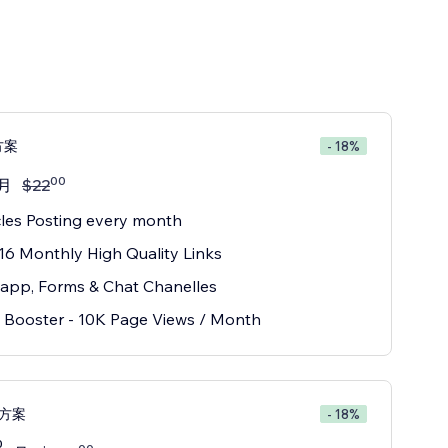
方案
- 18%
00
月
$
22
cles Posting every month
16 Monthly High Quality Links
app, Forms & Chat Chanelles
Booster - 10K Page Views / Month
e 方案
- 18%
0