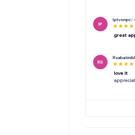
Iptvonpc
/
IP
great ap
Rsabatinib
RS
love it
appreciat