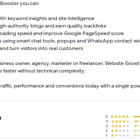
Booster you can:
th keyword insights and site intelligence
high-authority blogs and earn quality backlinks
 loading speed and improve Google PageSpeed score
ns using smart chat tools, popups and WhatsApp contact wi
nd turn visitors into real customers
iness owner, agency, marketer or freelancer, Website Grow
 faster without technical complexity.
traffic, performance and conversions today with a single pow
5
9
4
3
2
1