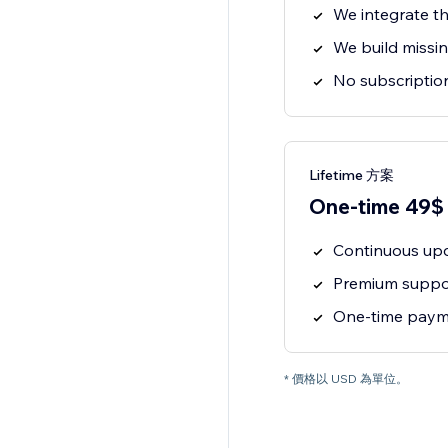
We integrate th
We build missin
No subscription
Lifetime 方案
One-time 49$
Continuous upd
Premium suppor
One-time payme
* 價格以 USD 為單位。