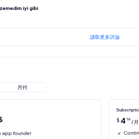
zemedim iyi gibi
讀取更多評論
月付
Subscript
$
4
16
$
/月
Contin
to app founder