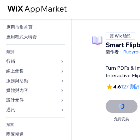
應用市集首頁
經 Wix 驗證
應用程式大特賣
Smart Flip
製作者：
Rubyroi
類別
行銷
Turn PDFs & I
線上銷售
廣告
Interactive Fl
行動裝置
服務與活動
商店應用程式
4.6
127 則
分析
出貨與送貨
媒體與內容
旅館
社交
付款按鈕
活動
設計元件
圖庫
SEO
網路課程
餐廳
音樂
地圖與導航
通訊 
互動
按需列印
不動產
Podcast
隱私與安全性
表單
免費安裝
發佈網站
會計
探索
預訂
相片
時鐘
部落格
電子郵件
優惠券與酬賓計劃
團隊精選
影片
網頁範本
投票