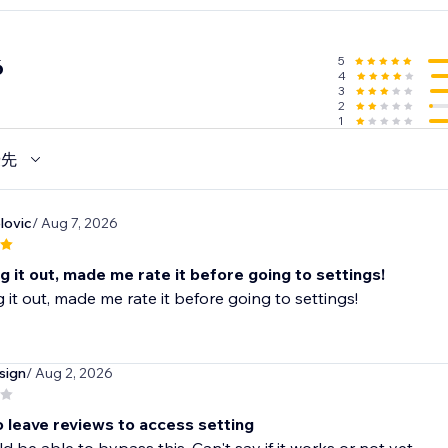
5
6
4
3
2
1
優先
lovic
/ Aug 7, 2026
ing it out, made me rate it before going to settings!
ng it out, made me rate it before going to settings!
sign
/ Aug 2, 2026
o leave reviews to access setting