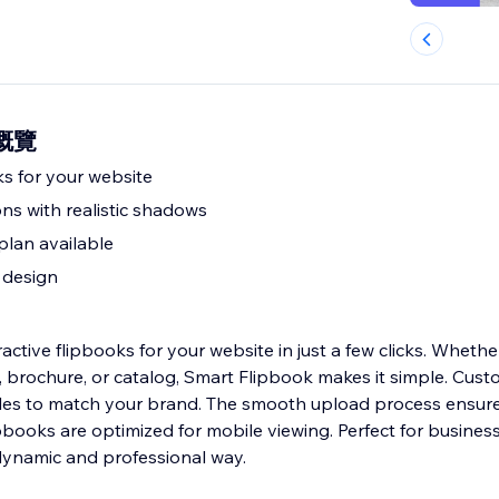
 概覽
ks for your website
ns with realistic shadows
plan available
 design
active flipbooks for your website in just a few clicks. Wheth
o, brochure, or catalog, Smart Flipbook makes it simple. Cust
les to match your brand. The smooth upload process ensure
ipbooks are optimized for mobile viewing. Perfect for busines
dynamic and professional way.