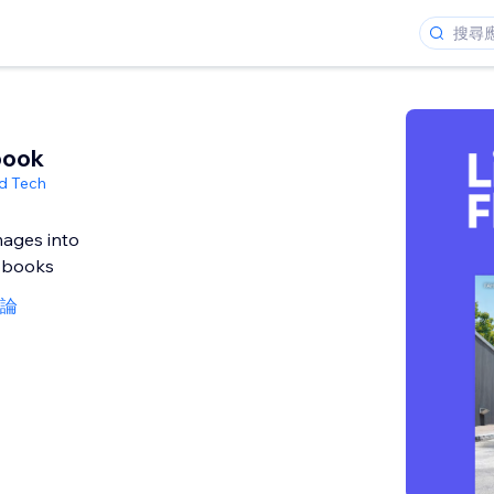
book
d Tech
mages into
ipbooks
評論