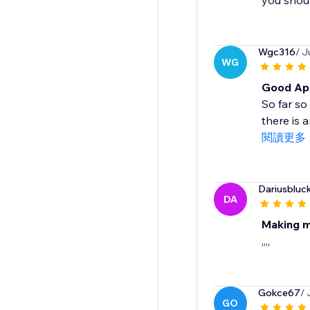
you shoul
Wgc316
/ J
WG
Good App
So far so
there is 
閱讀更多
Dariusbluc
DA
Making me
,,,,
Gokce67
/ 
GO