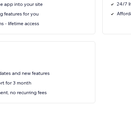
24/7 l
e app into your site
Afford
g features for you
s - lifetime access
ates and new features
t for 3 month
nt, no recurring fees