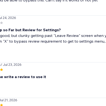
d be able to bypass this. Can't say if it works or not yet
ul 24, 2026
 so Far but Review for Settings?
 good, but clunky getting past "Leave Review" screen when yo
an "X" to bypass review requirement to get to settings menu,..
k
/ Jul 23, 2026
 write a review to use it
Jul 21, 2026