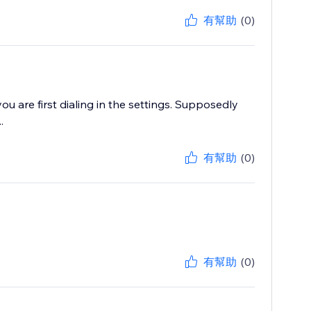
有幫助
(0)
u are first dialing in the settings. Supposedly
.
有幫助
(0)
有幫助
(0)