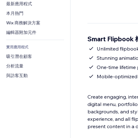
轉換率
倉儲解決方案
最新應用程式
PDF
圖片效果
聊天
廠商直送
檔案分享
本月熱門
按鈕與選單
留言
定價與訂閱
新聞
橫幅與徽章
Wix 商務解決方案
電話
群眾募資
內容服務
計算機
社群
編輯器附加元件
食品及飲料
Smart Flipbook
文字效果
搜尋
評價與推薦
實用應用程式
天氣
Unlimited flipboo
CRM
吸引潛在顧客
圖表與表格
Stunning animatio
分析流量
One-time lifetime 
與訪客互動
Mobile-optimized
Create engaging, inter
digital menu, portfoli
backgrounds, and sty
experience, and all fl
present content in a 