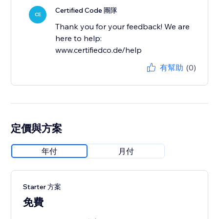
Certified Code 團隊
CE
Thank you for your feedback! We are
here to help:
www.certifiedco.de/help
有幫助
(0)
定價與方案
年付
月付
Starter 方案
免費