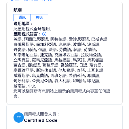
類別
通訊
聊天
適用地區：
此應用程式全球適用。
應用程式語言：
英語
,
阿爾巴尼亞語
,
阿拉伯語
,
愛沙尼亞語
,
巴斯克語
,
白俄羅斯語
,
保加利亞語
,
冰島語
,
波蘭語
,
波斯語
,
丹麥語
,
德語
,
俄語
,
法語
,
芬蘭語
,
韓語
,
荷蘭語
,
加泰隆尼亞語
,
捷克語
,
克羅埃西亞語
,
拉脫維亞語
,
立陶宛語
,
羅馬尼亞語
,
馬拉提語
,
馬來語
,
馬其頓語
,
蒙古語
,
挪威語
,
葡萄牙語
,
喬治亞語
,
日語
,
瑞典語
,
塞爾維亞語
,
斯洛伐克語
,
他加祿語
,
泰語
,
土耳其語
,
威爾斯語
,
烏克蘭語
,
西班牙語
,
希伯來語
,
希臘語
,
匈牙利語
,
亞美尼亞語
,
義大利語
,
印地語
,
印尼語
,
越南語
,
中文
您可以翻譯所有您網站上顯示的應用程式內容至任何語
言。
應用程式開發人員：
CC
Certified Code