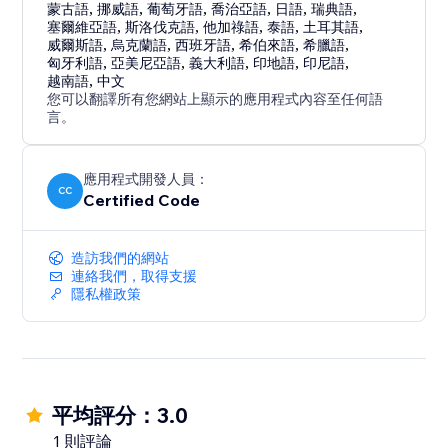
蒙古語
,
挪威語
,
葡萄牙語
,
喬治亞語
,
日語
,
瑞典語
,
塞爾維亞語
,
斯洛伐克語
,
他加祿語
,
泰語
,
土耳其語
,
威爾斯語
,
烏克蘭語
,
西班牙語
,
希伯來語
,
希臘語
,
匈牙利語
,
亞美尼亞語
,
義大利語
,
印地語
,
印尼語
,
越南語
,
中文
您可以翻譯所有您網站上顯示的應用程式內容至任何語
言。
應用程式開發人員：
CC
Certified Code
造訪我們的網站
連絡我們，取得支援
隱私權政策
平均評分：3.0
1 則評論