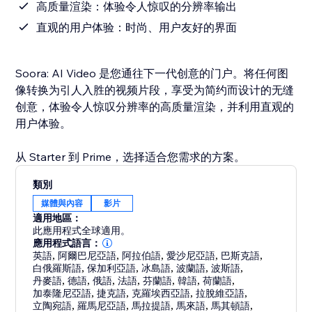
高质量渲染：体验令人惊叹的分辨率输出
直观的用户体验：时尚、用户友好的界面
Soora: AI Video 是您通往下一代创意的门户。将任何图
像转换为引人入胜的视频片段，享受为简约而设计的无缝
创意，体验令人惊叹分辨率的高质量渲染，并利用直观的
用户体验。
从 Starter 到 Prime，选择适合您需求的方案。
類別
媒體與內容
影片
適用地區：
此應用程式全球適用。
應用程式語言：
英語
,
阿爾巴尼亞語
,
阿拉伯語
,
愛沙尼亞語
,
巴斯克語
,
白俄羅斯語
,
保加利亞語
,
冰島語
,
波蘭語
,
波斯語
,
丹麥語
,
德語
,
俄語
,
法語
,
芬蘭語
,
韓語
,
荷蘭語
,
加泰隆尼亞語
,
捷克語
,
克羅埃西亞語
,
拉脫維亞語
,
立陶宛語
,
羅馬尼亞語
,
馬拉提語
,
馬來語
,
馬其頓語
,