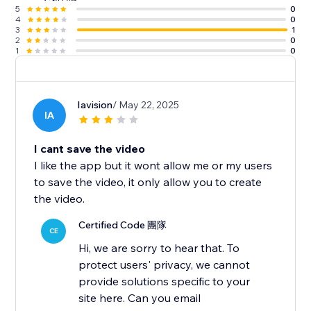
5
0
4
0
3
1
2
0
1
0
Iavision
/ May 22, 2025
IA
I cant save the video
I like the app but it wont allow me or my users
to save the video, it only allow you to create
the video.
Certified Code 團隊
CE
Hi, we are sorry to hear that. To
protect users' privacy, we cannot
provide solutions specific to your
site here. Can you email