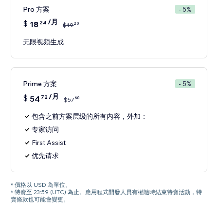
Pro 方案
- 5%
/月
$
18
24
20
$
19
无限视频生成
Prime 方案
- 5%
/月
$
54
72
60
$
57
包含之前方案层级的所有内容，外加：
专家访问
First Assist
优先请求
* 價格以 USD 為單位。
* 特賣至 23:59 (UTC) 為止。應用程式開發人員有權隨時結束特賣活動，特
賣條款也可能會變更。