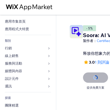
應用市集首頁
- 5%
應用程式大特賣
Soora: AI 
製作者：
Certifi
類別
行銷
释放你想象力
線上銷售
廣告
3.0
1 則評論
行動裝置
服務與活動
商店應用程式
分析
出貨與送貨
媒體與內容
旅館
社交
付款按鈕
活動
設計元件
圖庫
SEO
網路課程
餐廳
音樂
地圖與導航
通訊 
提供免費方案
互動
按需列印
不動產
Podcast
隱私與安全性
表單
發佈網站
會計
探索
預訂
相片
時鐘
部落格
電子郵件
優惠券與酬賓計劃
團隊精選
影片
網頁範本
投票