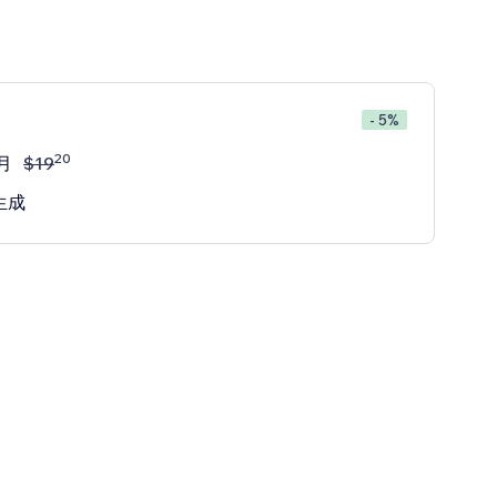
- 5%
20
月
$
19
生成