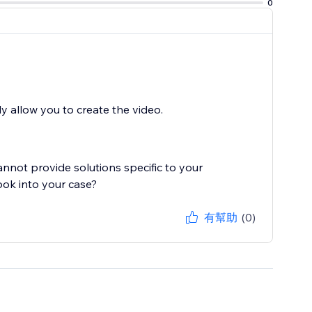
0
ly allow you to create the video.
cannot provide solutions specific to your
ook into your case?
有幫助
(0)