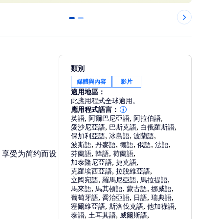
0
1
類別
媒體與內容
影片
適用地區：
此應用程式全球適用。
應用程式語言：
英語
,
阿爾巴尼亞語
,
阿拉伯語
,
愛沙尼亞語
,
巴斯克語
,
白俄羅斯語
,
保加利亞語
,
冰島語
,
波蘭語
,
波斯語
,
丹麥語
,
德語
,
俄語
,
法語
,
段，享受为简约而设
芬蘭語
,
韓語
,
荷蘭語
,
加泰隆尼亞語
,
捷克語
,
克羅埃西亞語
,
拉脫維亞語
,
立陶宛語
,
羅馬尼亞語
,
馬拉提語
,
馬來語
,
馬其頓語
,
蒙古語
,
挪威語
,
葡萄牙語
,
喬治亞語
,
日語
,
瑞典語
,
塞爾維亞語
,
斯洛伐克語
,
他加祿語
,
泰語
,
土耳其語
,
威爾斯語
,