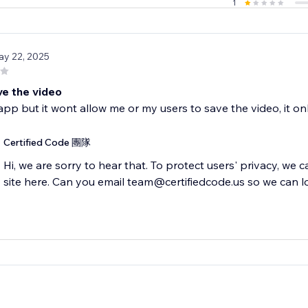
1
ay 22, 2025
ve the video
e app but it wont allow me or my users to save the video, it on
Certified Code 團隊
Hi, we are sorry to hear that. To protect users' privacy, we 
site here. Can you email team@certifiedcode.us so we can l