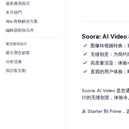
轉換率
倉儲解決方案
最新應用程式
PDF
圖片效果
聊天
廠商直送
檔案分享
本月熱門
按鈕與選單
留言
定價與訂閱
新聞
橫幅與徽章
Wix 商務解決方案
電話
群眾募資
內容服務
計算機
社群
編輯器附加元件
食品及飲料
Soora: AI Vide
文字效果
搜尋
評價與推薦
實用應用程式
天氣
图像转视频转换：
CRM
吸引潛在顧客
圖表與表格
无缝创意：为简约而
分析流量
高质量渲染：体验
與訪客互動
直观的用户体验：
Soora: AI Vi
计的无缝创意，体验令
从 Starter 到 Pr