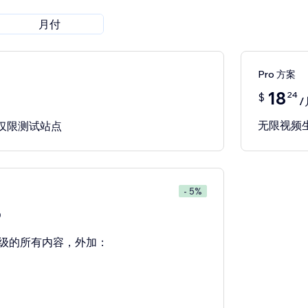
月付
Pro 方案
18
24
$
/
无限视频
览，仅限测试站点
- 5%
0
级的所有内容，外加：