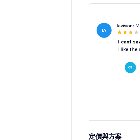
Iavision
/ M
IA
I cant sa
I like th
CE
定價與方案