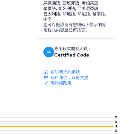
烏克蘭語
,
西班牙語
,
希伯來語
,
希臘語
,
匈牙利語
,
亞美尼亞語
,
義大利語
,
印地語
,
印尼語
,
越南語
,
中文
您可以翻譯所有您網站上顯示的應
用程式內容至任何語言。
應用程式開發人員：
CC
Certified Code
造訪我們的網站
連絡我們，取得支援
隱私權政策
0
0
1
0