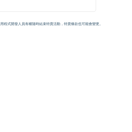
) 為止。應用程式開發人員有權隨時結束特賣活動，特賣條款也可能會變更。