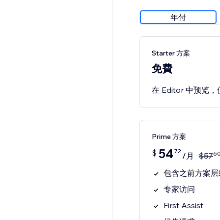
年付
Starter 方案
免費
在 Editor 中预
Prime 方案
54
72
$
6
/月
$
57
包含之前方案层
专家访问
First Assist