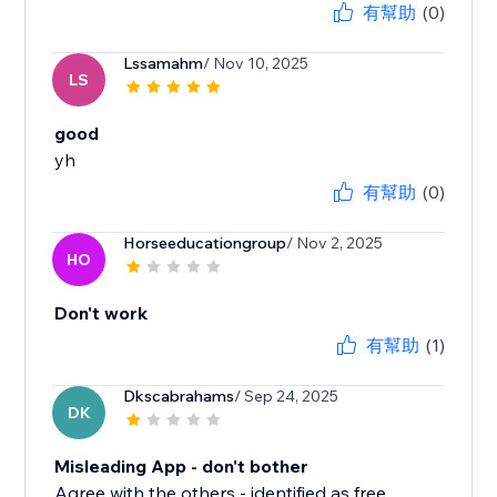
有幫助
(0)
Lssamahm
/ Nov 10, 2025
LS
good
yh
有幫助
(0)
Horseeducationgroup
/ Nov 2, 2025
HO
Don't work
有幫助
(1)
Dkscabrahams
/ Sep 24, 2025
DK
Misleading App - don't bother
Agree with the others - identified as free,