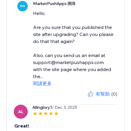
MarketPushApps 團隊
MA
Hello,
Are you sure that you published the
site after upgrading? Can you please
do that that again?
Also, can you send us an email at
support@marketpushapps.com
with the site page where you added
the...
閱讀更多
有幫助
(0)
Allinglory1
/ Dec 3, 2025
AL
Great!