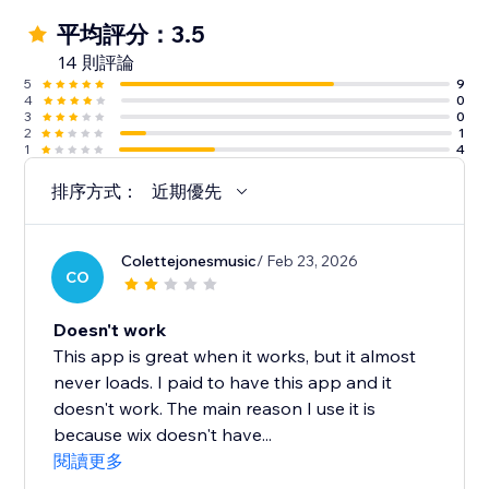
平均評分：3.5
14 則評論
5
9
4
0
3
0
2
1
1
4
排序方式：
近期優先
Colettejonesmusic
/ Feb 23, 2026
CO
Doesn't work
This app is great when it works, but it almost
never loads. I paid to have this app and it
doesn't work. The main reason I use it is
because wix doesn't have...
閱讀更多