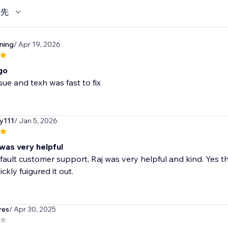
優先
ning
/ Apr 19, 2026
go
sue and texh was fast to fix
ty111
/ Jan 5, 2026
was very helpful
 fault customer support, Raj was very helpful and kind. Yes the 
uickly fuigured it out.
res
/ Apr 30, 2025