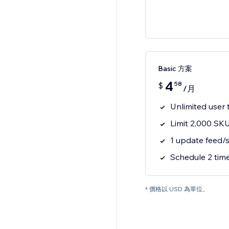
Basic 方案
4
58
$
/月
Unlimited user 
Limit 2,000 SK
1 update feed/
Schedule 2 time
* 價格以 USD 為單位。