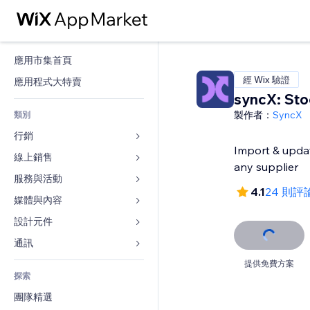
應用市集首頁
經 Wix 驗證
應用程式大特賣
syncX: Sto
製作者：
SyncX
類別
行銷
Import & upda
線上銷售
廣告
any supplier
行動裝置
服務與活動
商店應用程式
4.1
24 則評
分析
出貨與送貨
媒體與內容
旅館
社交
付款按鈕
活動
設計元件
圖庫
SEO
網路課程
餐廳
音樂
地圖與導航
通訊 
互動
按需列印
不動產
Podcast
隱私與安全性
表單
提供免費方案
發佈網站
會計
探索
預訂
相片
時鐘
部落格
電子郵件
優惠券與酬賓計劃
團隊精選
影片
網頁範本
投票