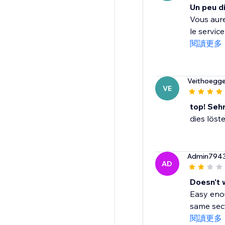
Un peu di
Vous aure
le servic
閱讀更多
Veithoegge
VE
top! Seh
dies löst
Admin794
AD
Doesn't 
Easy enou
same sect
閱讀更多