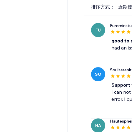
排序方式：
近期
Fumminstu
FU
good to 
had an is
Soulsereni
SO
Support 
I can not
error, I q
Hautesphe
HA