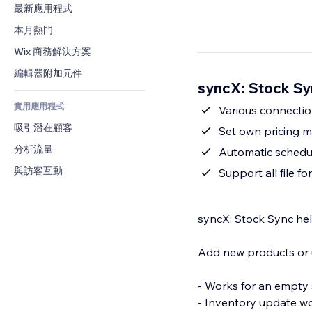
轉換率
倉儲解決方案
最新應用程式
PDF
圖片效果
聊天
廠商直送
檔案分享
本月熱門
按鈕與選單
留言
定價與訂閱
新聞
橫幅與徽章
Wix 商務解決方案
電話
群眾募資
內容服務
計算機
社群
編輯器附加元件
食品及飲料
syncX: Stock S
文字效果
搜尋
評價與推薦
實用應用程式
天氣
Various connecti
CRM
吸引潛在顧客
圖表與表格
Set own pricing m
分析流量
Automatic schedul
與訪客互動
Support all file 
syncX: Stock Sync he
Add new products or u
- Works for an empty 
- Inventory update w