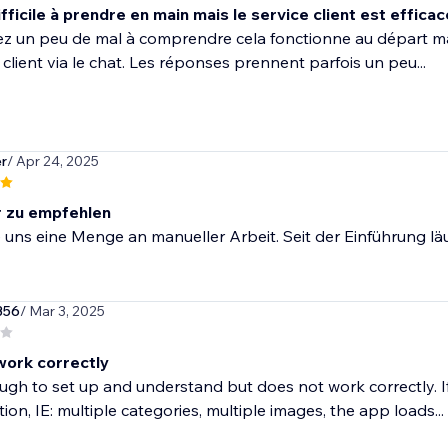
fficile à prendre en main mais le service client est efficac
z un peu de mal à comprendre cela fonctionne au départ mai
e client via le chat. Les réponses prennent parfois un peu...
r
/ Apr 24, 2025
r zu empfehlen
e uns eine Menge an manueller Arbeit. Seit der Einführung läuf
356
/ Mar 3, 2025
work correctly
gh to set up and understand but does not work correctly. I
ion, IE: multiple categories, multiple images, the app loads...