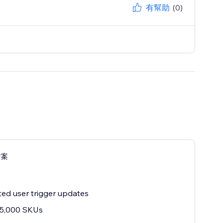
有幫助
(0)
方案
ted user trigger updates
25,000 SKUs