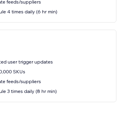
te feeds/suppliers
le 4 times daily (6 hr min)
ted user trigger updates
10,000 SKUs
te feeds/suppliers
le 3 times daily (8 hr min)