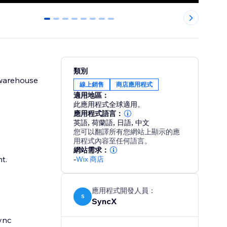
0
1
2
3
4
5
6
7
類別
/warehouse
線上銷售
商店應用程式
適用地區：
此應用程式全球適用。
應用程式語言：
英語
,
荷蘭語
,
日語
,
中文
您可以翻譯所有您網站上顯示的應
用程式內容至任何語言。
網站需求：
t.
-
Wix 商店
應用程式開發人員：
S
SyncX
ync