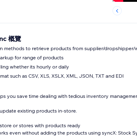
ync 概覽
on methods to retrieve products from supplier/dropshipper
arkup for range of products
ing whether its hourly or daily
format such as CSV, XLS, XSLX, XML, JSON, TXT and EDI
lps you save time dealing with tedious inventory managemen
pdate existing products in-store.
store or stores with products ready
orks even without adding the products using syncX: Stock S