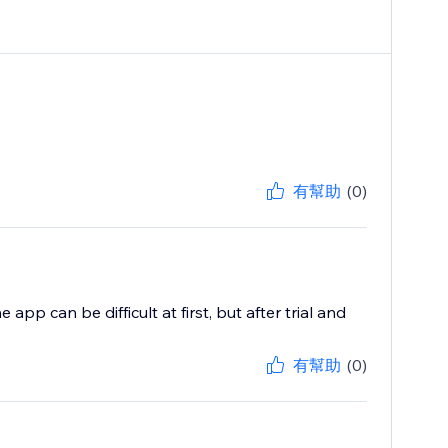
有幫助
(0)
app can be difficult at first, but after trial and
有幫助
(0)