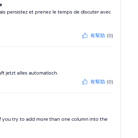
e
s persistez et prenez le temps de discuter avec
有幫助
(0)
t jetzt alles automatisch.
有幫助
(0)
f you try to add more than one column into the