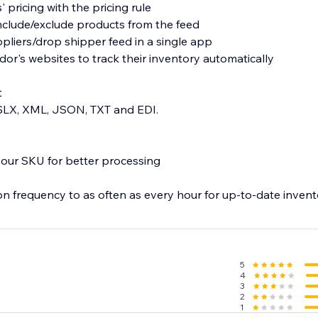
 pricing with the pricing rule
nclude/exclude products from the feed
pliers/drop shipper feed in a single app
dor's websites to track their inventory automatically
t
XSLX, XML, JSON, TXT and EDI.
 your SKU for better processing
on frequency to as often as every hour for up-to-date invent
5
4
3
2
1