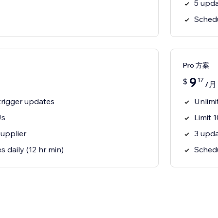
5 upda
Schedu
Pro 方案
9
17
$
/月
trigger updates
Unlimi
Us
Limit 
supplier
3 upda
s daily (12 hr min)
Schedu