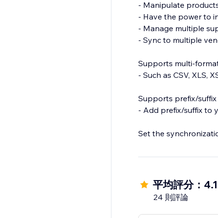
- Manipulate products'
- Have the power to i
- Manage multiple sup
- Sync to multiple ven
Supports multi-forma
- Such as CSV, XLS, 
Supports prefix/suffix
- Add prefix/suffix to
Set the synchronizati
平均評分：4.1
24 則評論