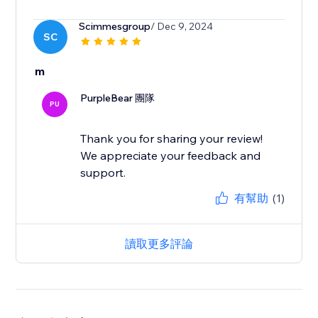
Scimmesgroup
/ Dec 9, 2024
SC
m
PurpleBear 團隊
PU
Thank you for sharing your review!
We appreciate your feedback and
support.
有幫助
(1)
讀取更多評論