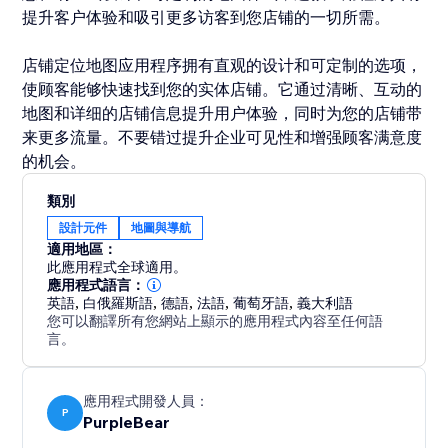
提升客户体验和吸引更多访客到您店铺的一切所需。
店铺定位地图应用程序拥有直观的设计和可定制的选项，
使顾客能够快速找到您的实体店铺。它通过清晰、互动的
地图和详细的店铺信息提升用户体验，同时为您的店铺带
来更多流量。不要错过提升企业可见性和增强顾客满意度
的机会。
類別
設計元件
地圖與導航
適用地區：
此應用程式全球適用。
應用程式語言：
英語
,
白俄羅斯語
,
德語
,
法語
,
葡萄牙語
,
義大利語
您可以翻譯所有您網站上顯示的應用程式內容至任何語
言。
應用程式開發人員：
P
PurpleBear