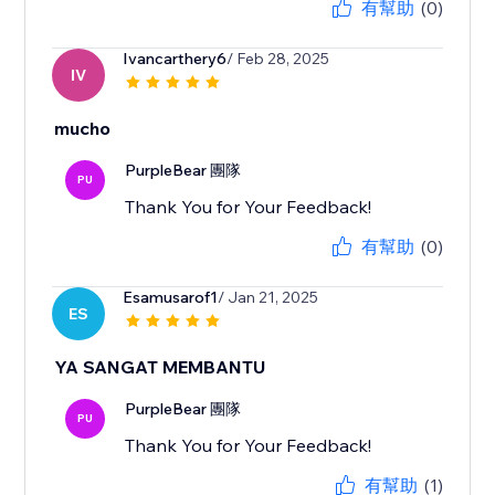
有幫助
(0)
Ivancarthery6
/ Feb 28, 2025
IV
mucho
PurpleBear 團隊
PU
Thank You for Your Feedback!
有幫助
(0)
Esamusarof1
/ Jan 21, 2025
ES
YA SANGAT MEMBANTU
PurpleBear 團隊
PU
Thank You for Your Feedback!
有幫助
(1)