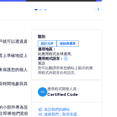
0
1
2
類別
戶就可以透過直
設計元件
按鈕與選單
適用地區：
此應用程式全球適用。
置上準確地從上
應用程式語言：
英語
您可以翻譯所有您網站上顯示的應
來保護您的個人
用程式內容至任何語言。
長時間地參與其
應用程式開發人員：
CC
Certified Code
端的小部件專為旨
造訪我們的網站
立即將他們當前
連絡我們，取得支援