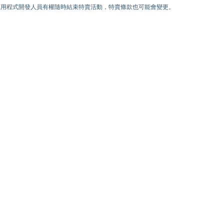
) 為止。應用程式開發人員有權隨時結束特賣活動，特賣條款也可能會變更。