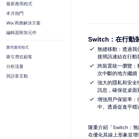
轉換率
倉儲解決方案
最新應用程式
PDF
圖片效果
聊天
廠商直送
檔案分享
本月熱門
按鈕與選單
留言
定價與訂閱
新聞
橫幅與徽章
Wix 商務解決方案
電話
群眾募資
內容服務
計算機
社群
編輯器附加元件
食品及飲料
Switch：在行
文字效果
搜尋
評價與推薦
實用應用程式
天氣
無縫移動：透過我
CRM
接簡訊連結在行動
吸引潛在顧客
圖表與表格
跨裝置統一瀏覽：
分析流量
次中斷的地方繼續
與訪客互動
強大的隱私和安全
訊息，確保從桌面
增強用戶保留率：
中。透過促進平穩
隆重介紹「Switch
在優化其線上形象並增