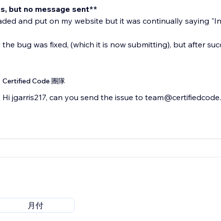
s, but no message sent**
ded and put on my website but it was continually saying "I
 the bug was fixed, (which it is now submitting), but after suc
Certified Code 團隊
Hi jgarris217, can you send the issue to team@certifiedcode.
月付