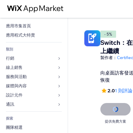
應用市集首頁
- 5%
應用程式大特賣
Switch
類別
上繼續
製作者：
Certifi
行銷
線上銷售
廣告
向桌面訪客發
行動裝置
服務與活動
商店應用程式
恢復
分析
出貨與送貨
媒體與內容
旅館
2.0
1 則評論
社交
付款按鈕
活動
設計元件
圖庫
SEO
網路課程
餐廳
音樂
地圖與導航
通訊 
互動
按需列印
不動產
Podcast
隱私與安全性
表單
發佈網站
會計
探索
預訂
相片
時鐘
部落格
提供免費方案
電子郵件
優惠券與酬賓計劃
團隊精選
影片
網頁範本
投票