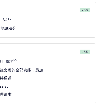
- 5%
80
$
4
 則簡訊積分
- 5%
60
/月
$
57
往套餐的全部功能，另加：
持通道
ssist
理请求