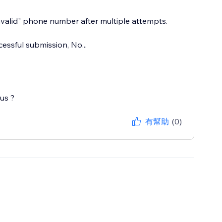
nvalid" phone number after multiple attempts.
cessful submission, No...
us ?
有幫助
(0)