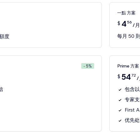
一點 方案
4
56
$
/月
每月 50
用額度
Prime 方案
- 5%
54
72
$
信
包含以
专家支
First A
优先处