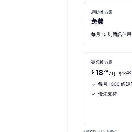
起動機 方案
免費
每月 10 則簡訊信
專業版 方案
18
24
$
20
/月
$
19
每月 1000 條短
優先支持
* 價格以 USD 為單位。