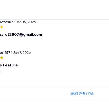
rot2807
/ Jan 19, 2026
barot2807@gmail.com
ss1157
/ Jan 7, 2026
is Feature
e
讀取更多評論