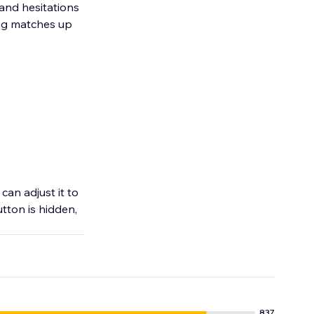
 and hesitations
ing matches up
an adjust it to
tton is hidden,
837