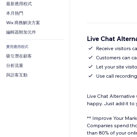
轉換率
倉儲解決方案
最新應用程式
PDF
圖片效果
聊天
廠商直送
檔案分享
本月熱門
按鈕與選單
留言
定價與訂閱
新聞
橫幅與徽章
Wix 商務解決方案
電話
群眾募資
內容服務
計算機
社群
編輯器附加元件
食品及飲料
Live Chat Alter
文字效果
搜尋
評價與推薦
實用應用程式
天氣
Receive visitors c
CRM
吸引潛在顧客
圖表與表格
Customers can cal
分析流量
Let your site visi
與訪客互動
Use call recording
Live Chat Alternative 
happy. Just add it to 
** Improve Your Marke
Companies spend thousa
than 80% of your onli