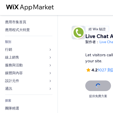
應用市集首頁
經 Wix 驗證
應用程式大特賣
Live Chat A
製作者：
Live Cha
類別
行銷
Let visitors cal
線上銷售
廣告
your site.
行動裝置
服務與活動
商店應用程式
4.2
1027 
分析
出貨與送貨
媒體與內容
旅館
社交
付款按鈕
活動
設計元件
圖庫
SEO
網路課程
餐廳
音樂
地圖與導航
通訊 
互動
按需列印
不動產
Podcast
隱私與安全性
表單
提供免費方案
發佈網站
會計
探索
預訂
相片
時鐘
部落格
電子郵件
優惠券與酬賓計劃
團隊精選
影片
網頁範本
投票