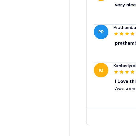
very nice
Prathamba
PR
pratham
Kimberlyro
KI
I Love th
Awesom