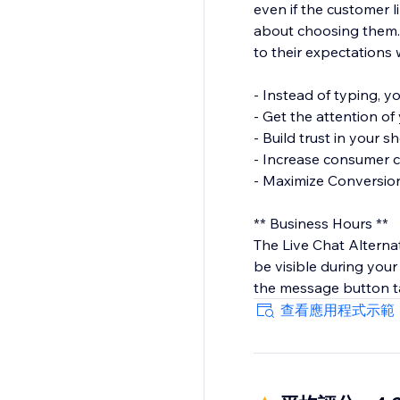
even if the customer l
about choosing them. 
to their expectations 
- Instead of typing, yo
- Get the attention of 
- Build trust in your 
- Increase consumer 
- Maximize Conversion
** Business Hours **
The Live Chat Alterna
be visible during you
the message button ta
查看應用程式示範