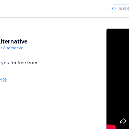
lternative
t Alternative
l you for free from
則評論