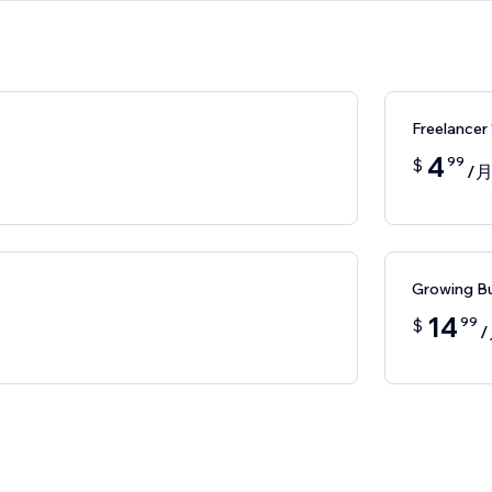
Freelance
4
99
$
/
Growing B
14
99
$