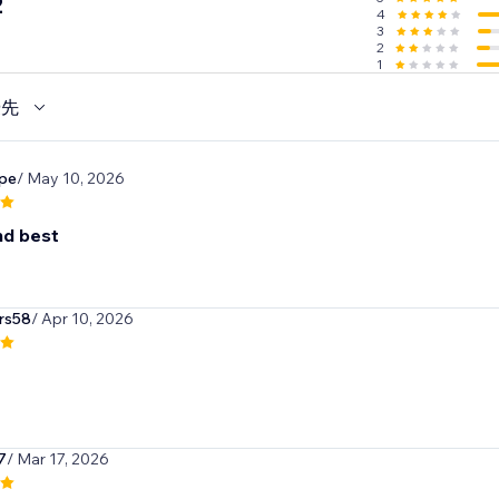
2
4
3
2
1
優先
pe
/ May 10, 2026
nd best
rs58
/ Apr 10, 2026
7
/ Mar 17, 2026