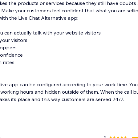
ikes the products or services because they still have doubts
Make your customers feel confident that what you are sell
with the Live Chat Alternative app:
u can actually talk with your website visitors.
your visitors
shoppers
confidence
 rates
tive app can be configured according to your work time. You c
r working hours and hidden outside of them. When the call bu
kes its place and this way customers are served 24/7.
5