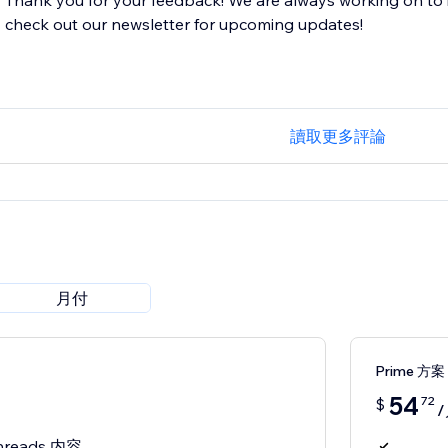
Thank you for your feedback! We are always working on to 
check out our newsletter for upcoming updates!
讀取更多評論
月付
Prime 方案
54
72
$
reads 内容