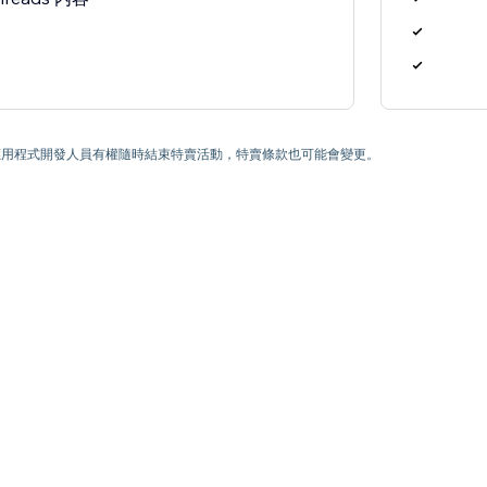
) 為止。應用程式開發人員有權隨時結束特賣活動，特賣條款也可能會變更。