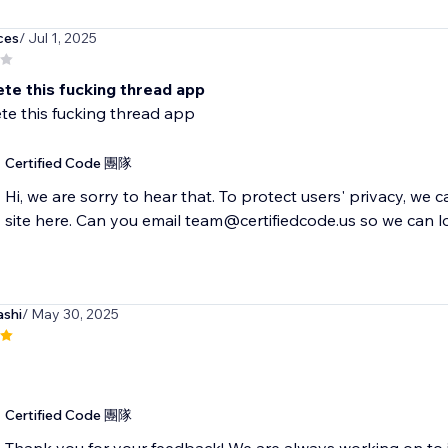
ces
/ Jul 1, 2025
ete this fucking thread app
ete this fucking thread app
Certified Code 團隊
Hi, we are sorry to hear that. To protect users' privacy, we 
site here. Can you email team@certifiedcode.us so we can l
ashi
/ May 30, 2025
Certified Code 團隊