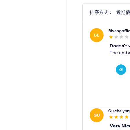
排序方式：
近期
Blvangoffic
BL
Doesn't 
The embed
CE
Quichelyn
QU
Very Nic