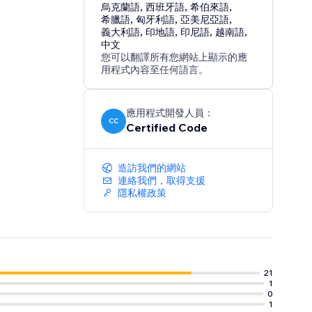
烏克蘭語
,
西班牙語
,
希伯來語
,
希臘語
,
匈牙利語
,
亞美尼亞語
,
義大利語
,
印地語
,
印尼語
,
越南語
,
中文
您可以翻譯所有您網站上顯示的應
用程式內容至任何語言。
應用程式開發人員：
CC
Certified Code
造訪我們的網站
連絡我們，取得支援
隱私權政策
21
1
0
1