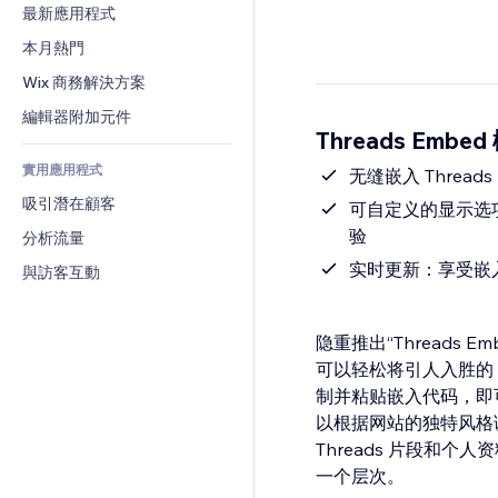
轉換率
倉儲解決方案
最新應用程式
PDF
圖片效果
聊天
廠商直送
檔案分享
本月熱門
按鈕與選單
留言
定價與訂閱
新聞
橫幅與徽章
Wix 商務解決方案
電話
群眾募資
內容服務
計算機
社群
編輯器附加元件
食品及飲料
Threads Embed
文字效果
搜尋
評價與推薦
實用應用程式
天氣
无缝嵌入 Threa
CRM
吸引潛在顧客
圖表與表格
可自定义的显示选项
验
分析流量
实时更新：享受嵌入
與訪客互動
隐重推出“Threads
可以轻松将引人入胜的 
制并粘贴嵌入代码，即可
以根据网站的独特风格
Threads 片段和个
一个层次。