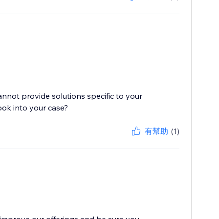
cannot provide solutions specific to your
ook into your case?
有幫助
(1)