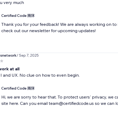
u very much
Certified Code 團隊
Thank you for your feedback! We are always working on to 
check out our newsletter for upcoming updates!
usnetwork
/ Sep 7, 2025
ork at all
UI and UX. No clue on how to even begin.
Certified Code 團隊
Hi, we are sorry to hear that. To protect users' privacy, we 
site here. Can you email team@certifiedcode.us so we can l