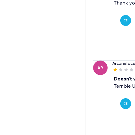
Thank yo
CE
Arcanefoc
AR
Doesn't w
Terrible 
CE