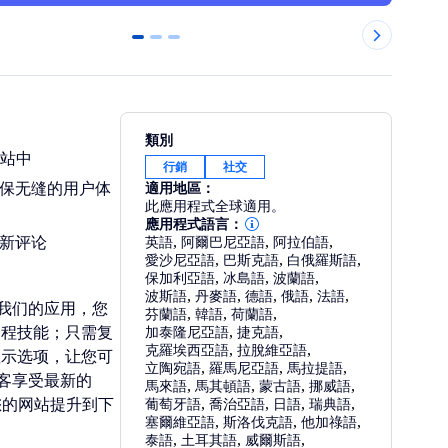
0
1
2
類別
网站中
行銷
社交
确保无缝的用户体
適用地區：
此應用程式全球適用。
應用程式語言：
最新评论
英語
,
阿爾巴尼亞語
,
阿拉伯語
,
愛沙尼亞語
,
巴斯克語
,
白俄羅斯語
,
保加利亞語
,
冰島語
,
波蘭語
,
波斯語
,
丹麥語
,
德語
,
俄語
,
法語
,
使用我们的应用，您
芬蘭語
,
韓語
,
荷蘭語
,
编程技能；只需复
加泰隆尼亞語
,
捷克語
,
克羅埃西亞語
,
拉脫維亞語
,
显示选项，让您可
立陶宛語
,
羅馬尼亞語
,
馬拉提語
,
客享受最新的
馬來語
,
馬其頓語
,
蒙古語
,
挪威語
,
将您的网站提升到下
葡萄牙語
,
喬治亞語
,
日語
,
瑞典語
,
塞爾維亞語
,
斯洛伐克語
,
他加祿語
,
泰語
,
土耳其語
,
威爾斯語
,