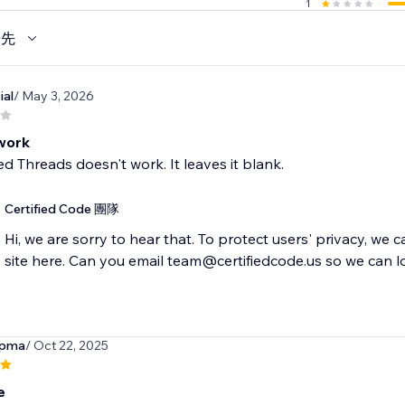
1
優先
ial
/ May 3, 2026
work
 Threads doesn't work. It leaves it blank.
Certified Code 團隊
Hi, we are sorry to hear that. To protect users' privacy, we 
site here. Can you email team@certifiedcode.us so we can l
npma
/ Oct 22, 2025
e