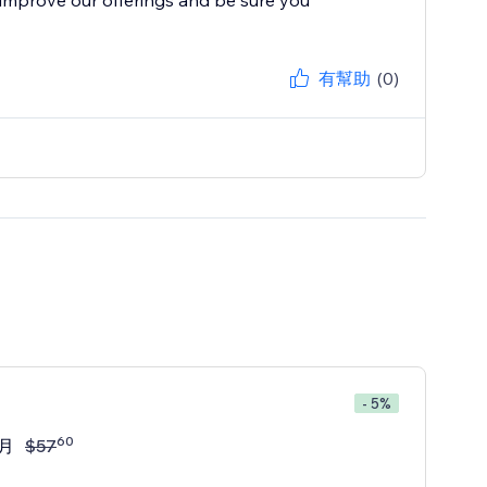
improve our offerings and be sure you
有幫助
(0)
- 5%
60
/月
$
57