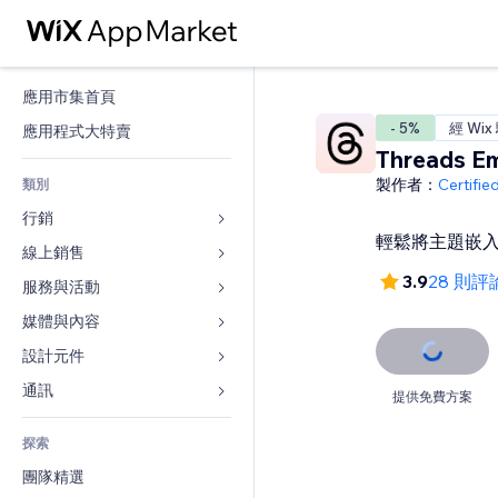
應用市集首頁
- 5%
經 Wix
應用程式大特賣
Threads E
製作者：
Certifi
類別
行銷
輕鬆將主題嵌
線上銷售
廣告
3.9
28 則評
行動裝置
服務與活動
商店應用程式
分析
出貨與送貨
媒體與內容
旅館
社交
付款按鈕
活動
設計元件
圖庫
SEO
網路課程
餐廳
音樂
地圖與導航
通訊 
提供免費方案
互動
按需列印
不動產
Podcast
隱私與安全性
表單
發佈網站
會計
探索
預訂
相片
時鐘
部落格
電子郵件
優惠券與酬賓計劃
團隊精選
影片
網頁範本
投票