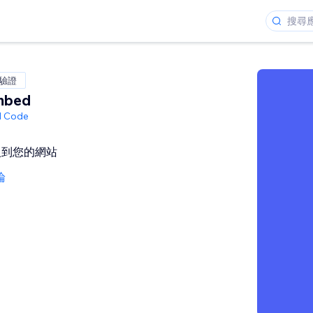
 驗證
mbed
ed Code
入到您的網站
論