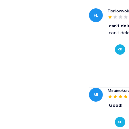
Florilowvoi
FL
can't del
can't del
CE
Mirainokur
MI
Good!
CE