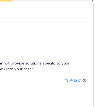
5
cannot provide solutions specific to your
ook into your case?
有幫助
(0)