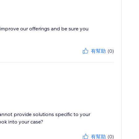
improve our offerings and be sure you
有幫助
(0)
cannot provide solutions specific to your
ook into your case?
有幫助
(0)