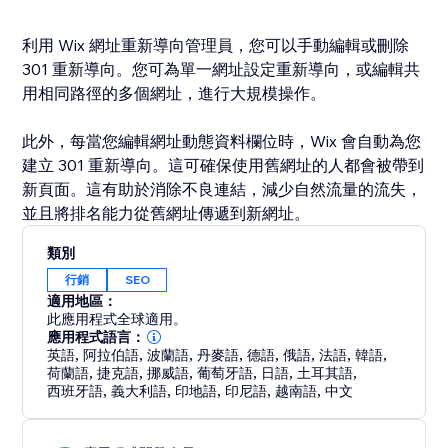
利用 Wix 網址重新導向管理員，您可以手動編輯或刪除
301 重新導向。您可為單一網址設定重新導向，或編輯共
用相同路徑的多個網址，進行大規模操作。
此外，每當您編輯網址動態資料欄位時，Wix 會自動為您
建立 301 重新導向。這可確保使用舊網址的人都會被帶到
新頁面。這有助於消除不良連結，減少自然流量的流失，
並且將排名能力從舊網址傳遞到新網址。
類別
行銷
SEO
適用地區：
此應用程式全球適用。
應用程式語言：
英語
,
阿拉伯語
,
波蘭語
,
丹麥語
,
德語
,
俄語
,
法語
,
韓語
,
荷蘭語
,
捷克語
,
挪威語
,
葡萄牙語
,
日語
,
土耳其語
,
西班牙語
,
義大利語
,
印地語
,
印尼語
,
越南語
,
中文