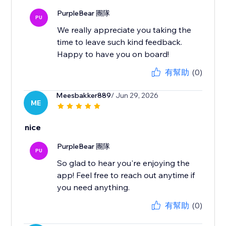
PurpleBear 團隊
PU
We really appreciate you taking the
time to leave such kind feedback.
Happy to have you on board!
有幫助
(0)
Meesbakker889
/ Jun 29, 2026
ME
nice
PurpleBear 團隊
PU
So glad to hear you're enjoying the
app! Feel free to reach out anytime if
you need anything.
有幫助
(0)