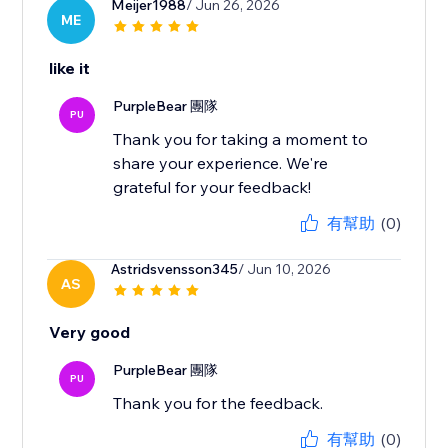
Meijer1988
/ Jun 26, 2026
ME
like it
PurpleBear 團隊
PU
Thank you for taking a moment to
share your experience. We're
grateful for your feedback!
有幫助
(0)
Astridsvensson345
/ Jun 10, 2026
AS
Very good
PurpleBear 團隊
PU
Thank you for the feedback.
有幫助
(0)