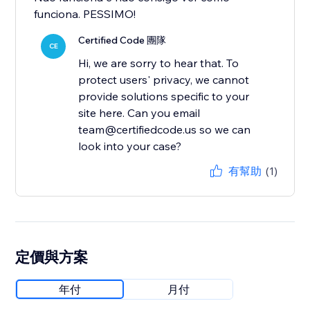
funciona. PESSIMO!
Certified Code 團隊
CE
Hi, we are sorry to hear that. To
protect users' privacy, we cannot
provide solutions specific to your
site here. Can you email
team@certifiedcode.us so we can
look into your case?
有幫助
(1)
定價與方案
年付
月付