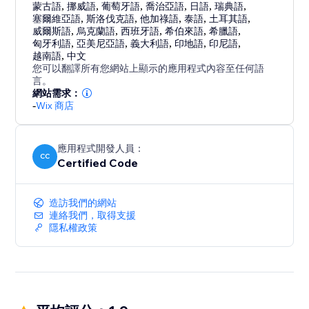
蒙古語
,
挪威語
,
葡萄牙語
,
喬治亞語
,
日語
,
瑞典語
,
塞爾維亞語
,
斯洛伐克語
,
他加祿語
,
泰語
,
土耳其語
,
威爾斯語
,
烏克蘭語
,
西班牙語
,
希伯來語
,
希臘語
,
匈牙利語
,
亞美尼亞語
,
義大利語
,
印地語
,
印尼語
,
越南語
,
中文
您可以翻譯所有您網站上顯示的應用程式內容至任何語
言。
網站需求：
-
Wix 商店
應用程式開發人員：
CC
Certified Code
造訪我們的網站
連絡我們，取得支援
隱私權政策