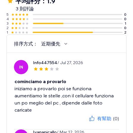
平均評分：1.9
3 則評論
5
0
4
0
3
1
2
0
1
2
排序方式：
近期優先
Info447554
/ Jul 27, 2026
IN
cominciamo a provarlo
iniziamo a provarlo poi se funziona
aumentiamo le stelle ,con il cellulare funziona
un po meglio del pc , dipende dalle foto
caricate
有幫助
(0)
Ivanapicallo
/ Mar 12, 2026