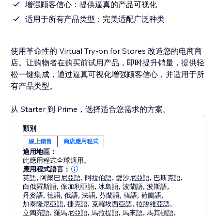
增强顾客信心：提供逼真的产品可视化
适用于所有产品类型：完美适配广泛种类
使用革命性的 Virtual Try-on for Stores 改造您的电商商
店。让购物者在购买前试用产品，即时提升销量，提供轻
松一键集成，通过逼真可视化增强顾客信心，并适用于所
有产品类型。
从 Starter 到 Prime，选择适合您需求的方案。
類別
線上銷售
商店應用程式
適用地區：
此應用程式全球適用。
應用程式語言：
英語
,
阿爾巴尼亞語
,
阿拉伯語
,
愛沙尼亞語
,
巴斯克語
,
白俄羅斯語
,
保加利亞語
,
冰島語
,
波蘭語
,
波斯語
,
丹麥語
,
德語
,
俄語
,
法語
,
芬蘭語
,
韓語
,
荷蘭語
,
加泰隆尼亞語
,
捷克語
,
克羅埃西亞語
,
拉脫維亞語
,
立陶宛語
,
羅馬尼亞語
,
馬拉提語
,
馬來語
,
馬其頓語
,