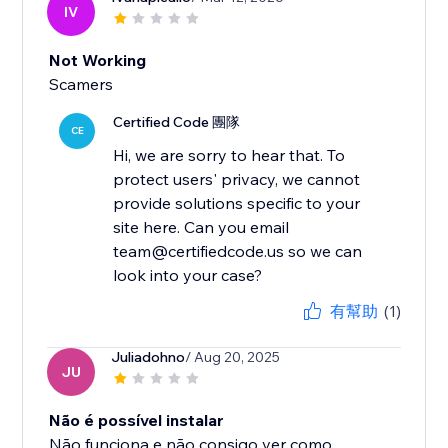
IV
Not Working
Scamers
Certified Code 團隊
CE
Hi, we are sorry to hear that. To
protect users' privacy, we cannot
provide solutions specific to your
site here. Can you email
team@certifiedcode.us so we can
look into your case?
有幫助
(1)
Juliadohno
/ Aug 20, 2025
JU
Não é possível instalar
Não funciona e não consigo ver como