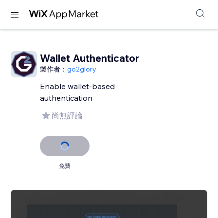
Wallet Authenticator
製作者：
go2glory
Enable wallet-based
authentication
尚無評論
免費