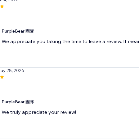
PurpleBear 團隊
We appreciate you taking the time to leave a review. It mean
May 28, 2026
PurpleBear 團隊
We truly appreciate your review!