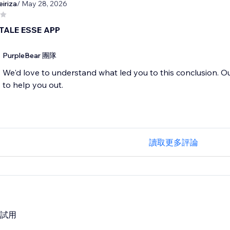
eiriza
/ May 28, 2026
TALE ESSE APP
PurpleBear 團隊
We'd love to understand what led you to this conclusion. O
to help you out.
讀取更多評論
費試用