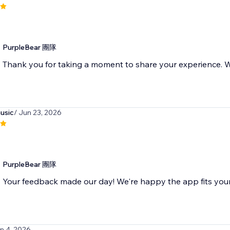
PurpleBear 團隊
Thank you for taking a moment to share your experience. We
usic
/ Jun 23, 2026
PurpleBear 團隊
Your feedback made our day! We're happy the app fits you
un 4, 2026