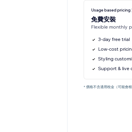
Usage based pricin
免費安裝
Flexible monthly 
3-day free trial
Low-cost pricin
Styling customi
Support & live 
* 價格不含適用稅金（可能會