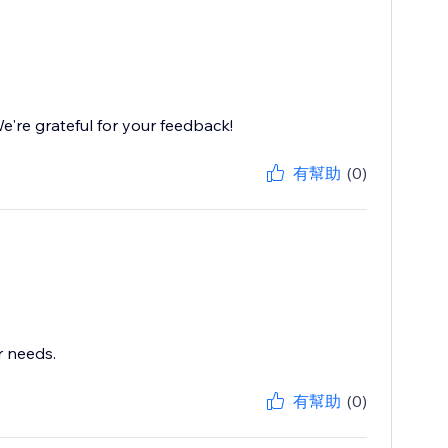
're grateful for your feedback!
有幫助
(0)
r needs.
有幫助
(0)