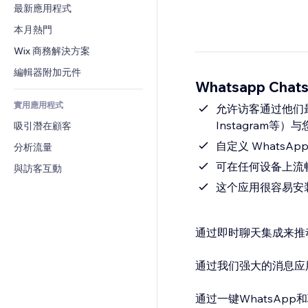
轉換率
倉儲解決方案
最新應用程式
PDF
圖片效果
聊天
廠商直送
檔案分享
本月熱門
按鈕與選單
留言
定價與訂閱
新聞
橫幅與徽章
Wix 商務解決方案
電話
群眾募資
內容服務
計算機
社群
編輯器附加元件
食品及飲料
Whatsapp Chat
文字效果
搜尋
評價與推薦
實用應用程式
天氣
允许访客通过他们最喜欢
CRM
Instagram等）
吸引潛在顧客
圖表與表格
自定义 WhatsA
分析流量
可在任何设备上流
與訪客互動
这个应用很容易安
通过即时聊天集成来推
通过我们强大的消息应
通过一键WhatsApp和