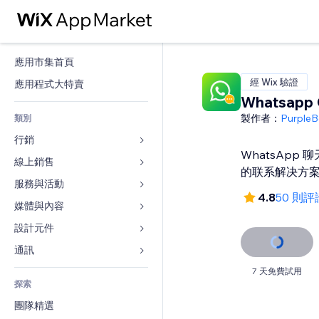
應用市集首頁
經 Wix 驗證
應用程式大特賣
Whatsapp 
製作者：
PurpleB
類別
行銷
WhatsApp 
線上銷售
廣告
的联系解决方
行動裝置
服務與活動
商店應用程式
4.8
50 則評
分析
出貨與送貨
媒體與內容
旅館
社交
付款按鈕
活動
設計元件
圖庫
SEO
網路課程
餐廳
音樂
地圖與導航
通訊 
互動
按需列印
不動產
Podcast
隱私與安全性
表單
7 天免費試用
發佈網站
會計
探索
預訂
相片
時鐘
部落格
電子郵件
優惠券與酬賓計劃
團隊精選
影片
網頁範本
投票