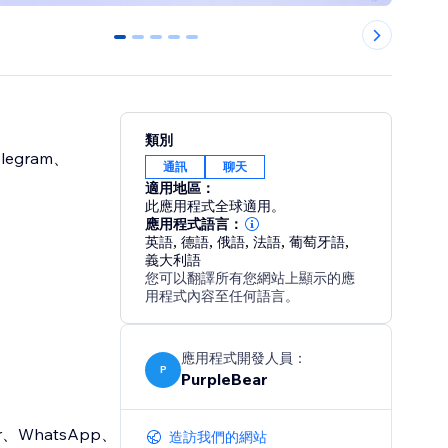
0
1
2
3
4
類別
egram、
通訊
聊天
適用地區：
此應用程式全球適用。
應用程式語言：
英語
,
德語
,
俄語
,
法語
,
葡萄牙語
,
義大利語
您可以翻譯所有您網站上顯示的應
用程式內容至任何語言。
應用程式開發人員：
P
PurpleBear
、WhatsApp、
造訪我們的網站