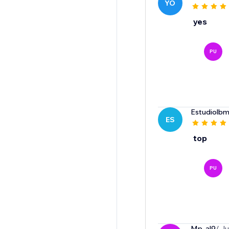
YO
yes
PU
Estudiolbm
ES
top
PU
Mp-al9
/ J