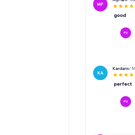
MP
good
PU
Kardaris
/ 
KA
perfect
PU