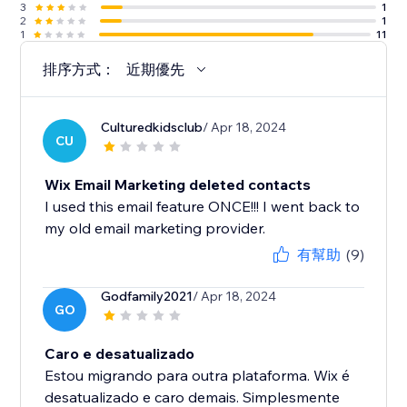
3
1
2
1
1
11
排序方式：
近期優先
Culturedkidsclub
/ Apr 18, 2024
CU
Wix Email Marketing deleted contacts
I used this email feature ONCE!!! I went back to
my old email marketing provider.
有幫助
(9)
Godfamily2021
/ Apr 18, 2024
GO
Caro e desatualizado
Estou migrando para outra plataforma. Wix é
desatualizado e caro demais. Simplesmente