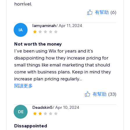
horrível.
有幫助
(6)
Iamyaminah
/ Apr 11, 2024
IA
Not worth the money
I've been using Wix for years and it's
disappointing how they increase pricing for
small things like email marketing that should
come with business plans. Keep in mind they
increase plan pricing regularly...
閱讀更多
有幫助
(33)
Deadskin5
/ Apr 10, 2024
DE
Dissappointed