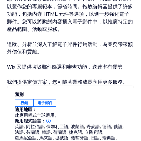
以製作您的專屬範本，節省時間。拖放編輯器提供了許多
功能，包括内嵌 HTML 元件等選項，以進一步強化電子
郵件。您可以將動態內容插入電子郵件中，以推廣特定的
產品範圍、活動或服務。
追蹤、分析並深入了解電子郵件行銷活動，為業務帶來額
外價值和貢獻。
Wix 又提供垃圾郵件篩選和審查功能，送達率有優勢。
類別
行銷
電子郵件
適用地區：
此應用程式全球適用。
應用程式語言：
英語
,
阿拉伯語
,
保加利亞語
,
波蘭語
,
丹麥語
,
德語
,
俄語
,
法語
,
芬蘭語
,
韓語
,
荷蘭語
,
捷克語
,
立陶宛語
,
羅馬尼亞語
,
馬來語
,
挪威語
,
葡萄牙語
,
日語
,
瑞典語
,