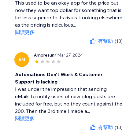
This used to be an okay app for the price but
now they want top dollar for something that is
far less superior to its rivals. Looking elsewhere
as the pricing is ridiculous...
閱讀更多
有幫助
(13)
Amoresun
/ Mar 27, 2024
AM
Automations Don't Work & Customer
Support is lacking
I was under the impression that sending
eMails to notify users of new blog posts are
included for free, but no they count against the
200. Then the 3rd time I made a...
閱讀更多
有幫助
(13)