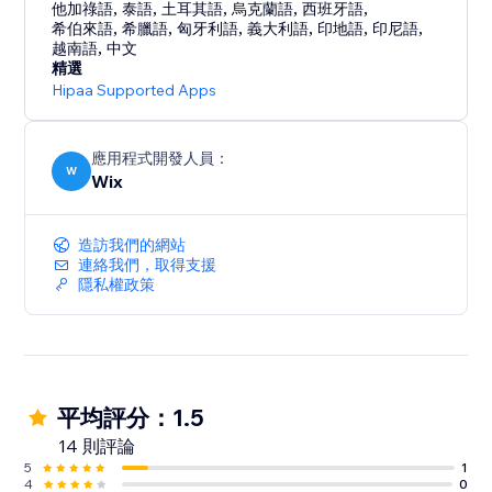
他加祿語
,
泰語
,
土耳其語
,
烏克蘭語
,
西班牙語
,
希伯來語
,
希臘語
,
匈牙利語
,
義大利語
,
印地語
,
印尼語
,
越南語
,
中文
精選
Hipaa Supported Apps
應用程式開發人員：
W
Wix
造訪我們的網站
連絡我們，取得支援
隱私權政策
平均評分：1.5
14 則評論
5
1
4
0