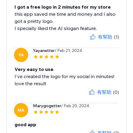
I got a free logo in 2 minutes for my store
this app saved me time and money and I also
got a pretty logo.
I specially liked the AI slogan feature.
有幫助
(1)
Yayanetter
/ Feb 21, 2024
YA
Very easy to use
I've created the logo for my social in minutes!
love the result
有幫助
(0)
Marygogetter
/ Feb 20, 2024
MA
good app