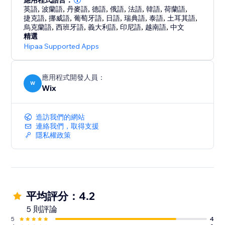
應用程式語言：
英語
,
波蘭語
,
丹麥語
,
德語
,
俄語
,
法語
,
韓語
,
荷蘭語
,
捷克語
,
挪威語
,
葡萄牙語
,
日語
,
瑞典語
,
泰語
,
土耳其語
,
烏克蘭語
,
西班牙語
,
義大利語
,
印尼語
,
越南語
,
中文
精選
Hipaa Supported Apps
應用程式開發人員：
W
Wix
造訪我們的網站
連絡我們，取得支援
隱私權政策
平均評分：4.2
5 則評論
5
4