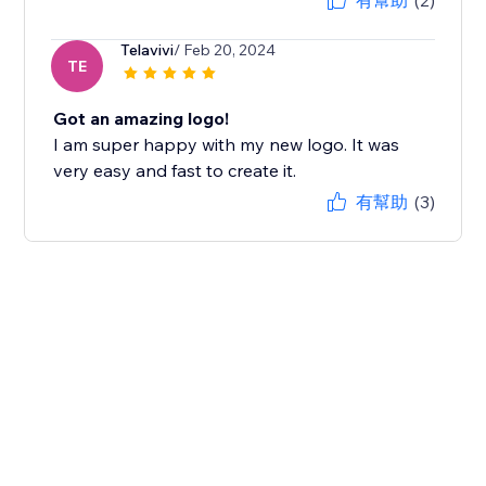
有幫助
(2)
Telavivi
/ Feb 20, 2024
TE
Got an amazing logo!
I am super happy with my new logo. It was
very easy and fast to create it.
有幫助
(3)