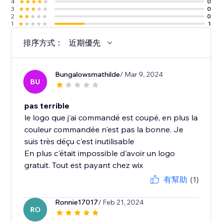
4
0
3
0
2
0
1
1
排序方式：
近期優先
Bungalowsmathilde
/ Mar 9, 2024
BU
pas terrible
le logo que j'ai commandé est coupé, en plus la
couleur commandée n'est pas la bonne. Je
suis très déçu c'est inutilisable
En plus c'était impossible d'avoir un logo
gratuit. Tout est payant chez wix
有幫助
(1)
Ronnie17017
/ Feb 21, 2024
RO