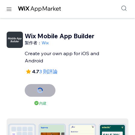
Wix Mobile App Builder
製作者：
Wix
Create your own app for iOS and
Android
4.7
3 則評論
內建