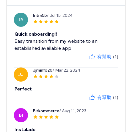
Iritm55
/ Jul 15, 2024
IR
Quick onboarding!!
Easy transition from my website to an
established available app
有幫助
(1)
Jjminfo20
/ Mar 22, 2024
JJ
Perfect
有幫助
(1)
Bitkommerce
/ Aug 11, 2023
BI
Instalado