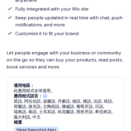
anywhere
Fully integrated with your Wix site
Keep people updated in real time with chat, push
notifications, and more
Customize it to fit your brand
Let people engage with your business or community
on the go so they can buy your products, read posts,
book services and more.
適用地區：
此應用程式全球適用。
應用程式語言：
英語
,
阿拉伯語
,
波蘭語
,
丹麥語
,
德語
,
俄語
,
法語
,
韓語
,
荷蘭語
,
捷克語
,
立陶宛語
,
挪威語
,
葡萄牙語
,
日語
,
瑞典語
,
泰語
,
土耳其語
,
烏克蘭語
,
西班牙語
,
希伯來語
,
義大利語
,
中文
精選
Hipaa Supported Apps