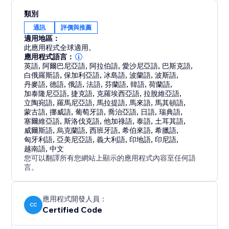
類別
通訊
評價與推薦
適用地區：
此應用程式全球適用。
應用程式語言：
英語
,
阿爾巴尼亞語
,
阿拉伯語
,
愛沙尼亞語
,
巴斯克語
,
白俄羅斯語
,
保加利亞語
,
冰島語
,
波蘭語
,
波斯語
,
丹麥語
,
德語
,
俄語
,
法語
,
芬蘭語
,
韓語
,
荷蘭語
,
加泰隆尼亞語
,
捷克語
,
克羅埃西亞語
,
拉脫維亞語
,
立陶宛語
,
羅馬尼亞語
,
馬拉提語
,
馬來語
,
馬其頓語
,
蒙古語
,
挪威語
,
葡萄牙語
,
喬治亞語
,
日語
,
瑞典語
,
塞爾維亞語
,
斯洛伐克語
,
他加祿語
,
泰語
,
土耳其語
,
威爾斯語
,
烏克蘭語
,
西班牙語
,
希伯來語
,
希臘語
,
匈牙利語
,
亞美尼亞語
,
義大利語
,
印地語
,
印尼語
,
越南語
,
中文
您可以翻譯所有您網站上顯示的應用程式內容至任何語
言。
應用程式開發人員：
CC
Certified Code