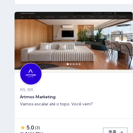
RS, BR
Artmos Marketing
Vamos escalar até o topo. Você vem?
5.0
(
3
)
查看