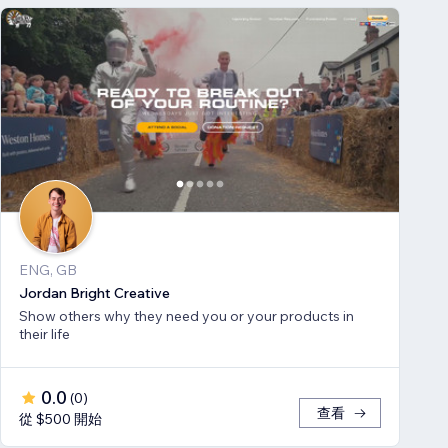
ENG, GB
Jordan Bright Creative
Show others why they need you or your products in
their life
0.0
(
0
)
查看
從 $500 開始