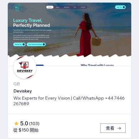
GB
Deviskey
Wix Experts for Every Vision | Call/WhatsApp +44 7446
267689
5.0
(
103
)
查看
從 $150 開始