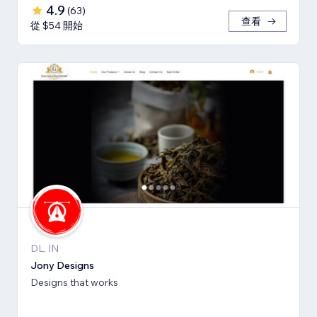
4.9
(
63
)
查看
從 $54 開始
DL, IN
Jony Designs
Designs that works