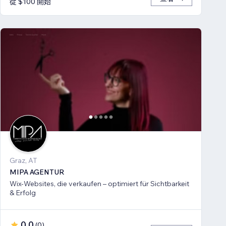
從 $100 開始
Graz, AT
MIPA AGENTUR
Wix-Websites, die verkaufen – optimiert für Sichtbarkeit
& Erfolg
0.0
(
0
)