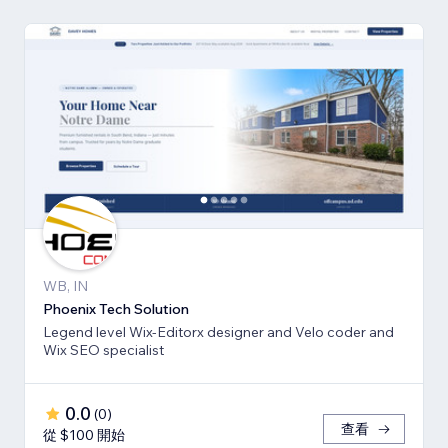
WB, IN
Phoenix Tech Solution
Legend level Wix-Editorx designer and Velo coder and
Wix SEO specialist
0.0
(
0
)
查看
從 $100 開始