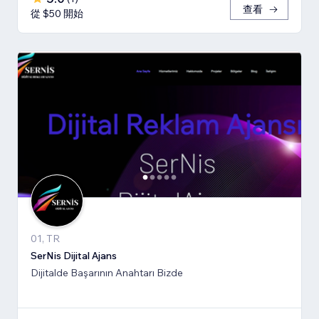
查看
從 $50 開始
01, TR
SerNis Dijital Ajans
Dijitalde Başarının Anahtarı Bizde