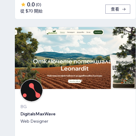
0.0
(
0
)
查看
從 $70 開始
BG
DigitalsMaxWave
Web Designer