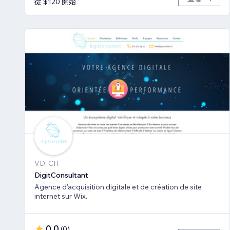
從 $120 開始
VD, CH
DigitConsultant
Agence d'acquisition digitale et de création de site
internet sur Wix.
0.0
(
0
)