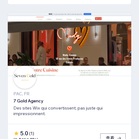
PAC, FR
7 Gold Agency
Des sites Wix qui convertissent, pas juste qui
impressionnent.
5.0
(
1
)
查看