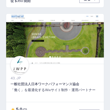
從 $350 開始
43, JP
一般社団法人日本ワークパフォーマンス協会
「働く」を最適化するWixサイト制作・運用パートナー
5.0
(
1
)