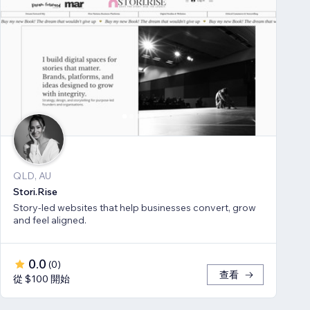
QLD, AU
Stori.Rise
Story-led websites that help businesses convert, grow
and feel aligned.
0.0
(
0
)
查看
從 $100 開始