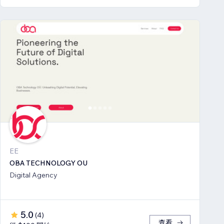
EE
OBA TECHNOLOGY OU
Digital Agency
5.0
(
4
)
查看