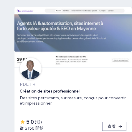
PDL, FR
Création de sites professionnel
Des sites percutants, sur mesure, conçus pour convertir
et impressionner.
5.0
(
12
)
查看
從 $150 開始