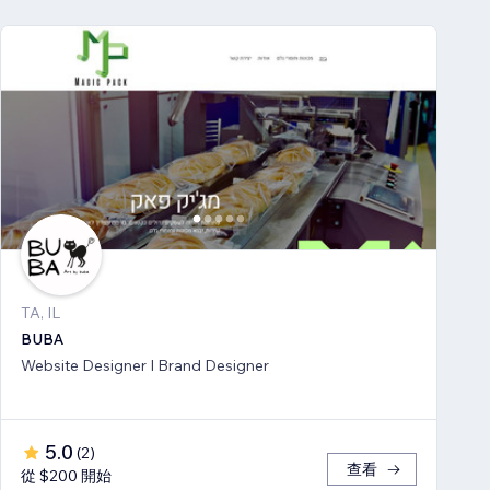
TA, IL
BUBA
Website Designer I Brand Designer
5.0
(
2
)
查看
從 $200 開始