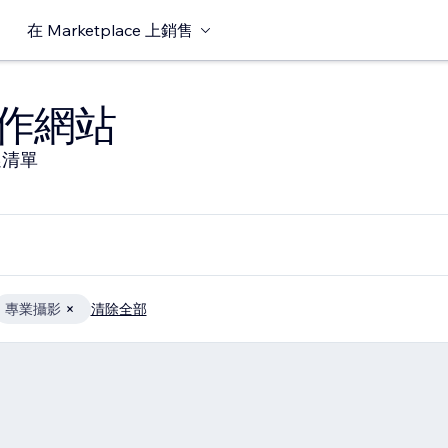
在 Marketplace 上銷售
作網站
選清單
專業攝影
清除全部