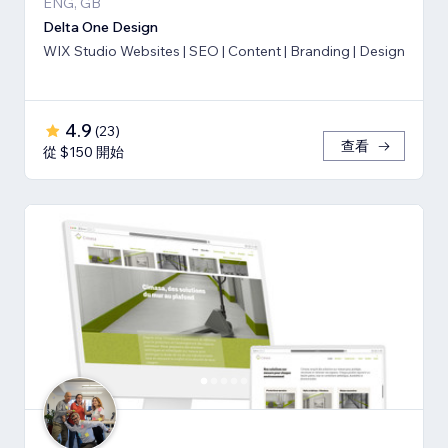
ENG, GB
Delta One Design
WIX Studio Websites | SEO | Content | Branding | Design
4.9
(
23
)
查看
從 $150 開始