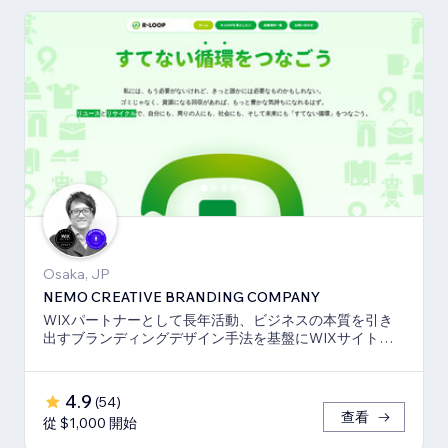
Osaka, JP
NEMO CREATIVE BRANDING COMPANY
WIXパートナーとして長年活動、ビジネスの本質を引き
出すブランディングデザイン手法を基盤にWIXサイト・
SEO対策のお手伝いをしております！
4.9
(
54
)
查看
從 $1,000 開始