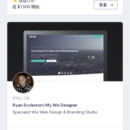
5.0
(
13
)
查看
從 $1,500 開始
ENG, GB
Ryan Eccleston | My Wix Designer
Specialist Wix Web Design & Branding Studio