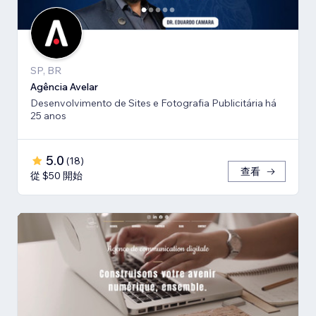
SP, BR
Agência Avelar
Desenvolvimento de Sites e Fotografia Publicitária há
25 anos
5.0
(
18
)
查看
從 $50 開始