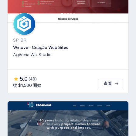
SP, BR
Winove - Criação Web Sites
Agência Wix Studio
5.0
(
40
)
查看
從 $1,500 開始