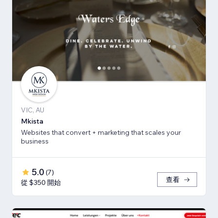
VIC, AU
Mkista
Websites that convert + marketing that scales your
business
5.0
(
7
)
查看
從 $350 開始