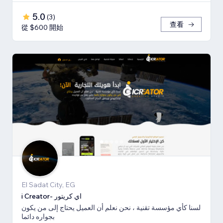
5.0
(
3
)
查看
從 $600 開始
El Sadat City, EG
i Creator- اي كريتور
لسنا كأي مؤسسة تقنية ، نحن نعلم أن العميل يحتاج إلى من يكون
بجواره دائما