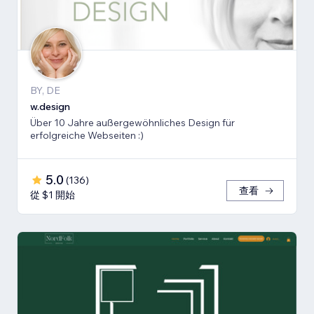
BY, DE
w.design
Über 10 Jahre außergewöhnliches Design für
erfolgreiche Webseiten :)
5.0
(
136
)
查看
從 $1 開始