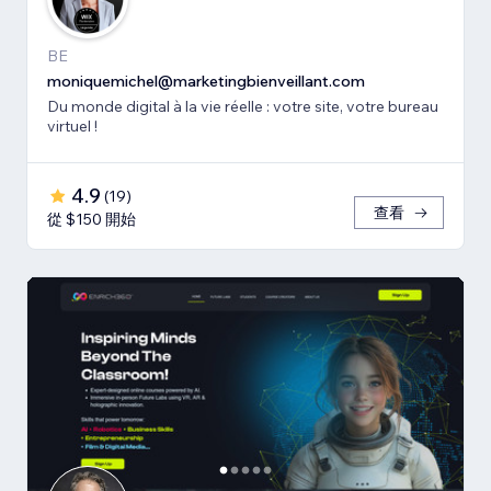
BE
moniquemichel@marketingbienveillant.com
Du monde digital à la vie réelle : votre site, votre bureau
virtuel !
4.9
(
19
)
查看
從 $150 開始