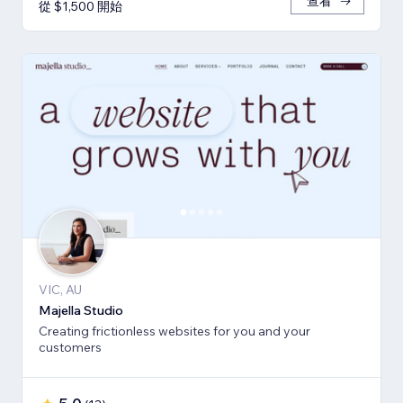
查看
從 $1,500 開始
VIC, AU
Majella Studio
Creating frictionless websites for you and your
customers