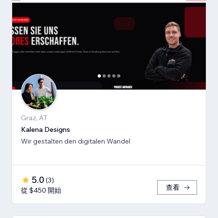
Graz, AT
Kalena Designs
Wir gestalten den digitalen Wandel
5.0
(
3
)
查看
從 $450 開始