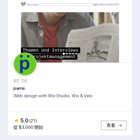
BE, DE
parnii
Web design with Wix Studio, Wix & Velo
5.0
(
21
)
查看
從 $3,000 開始