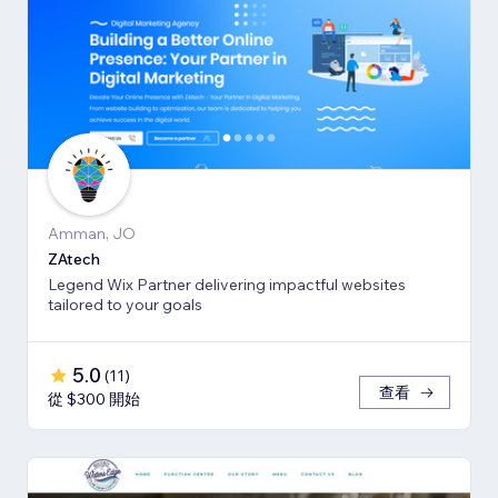
Amman, JO
ZAtech
Legend Wix Partner delivering impactful websites
tailored to your goals
5.0
(
11
)
查看
從 $300 開始