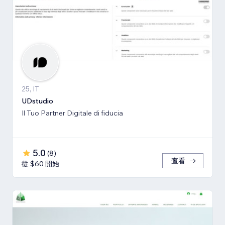
25, IT
UDstudio
Il Tuo Partner Digitale di fiducia
5.0
(
8
)
查看
從 $60 開始