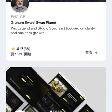
ENG, GB
Graham Swan | Swan Planet
Wix Legend and Studio Specialist focused on clarity
and business growth.
4.9
(
38
)
查看
從 $250 開始