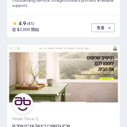
Outstanding service, straightforward process & reliable
support.
4.9
(
41
)
查看
從 $2,000 開始
Petah Tikva, IL
אריק ברנשטיין דיגיטל ובניית אתרים