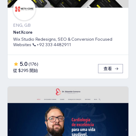
ENG, GB
NetXcore
Wix Studio Redesigns, SEO & Conversion Focused
Websites 📞+92 333 4482911
5.0
(
176
)
查看
從 $295 開始