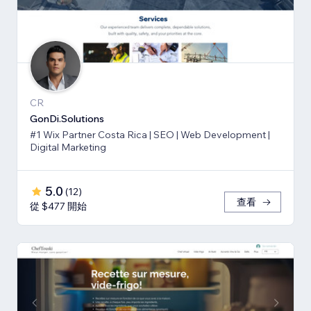
CR
GonDi.Solutions
#1 Wix Partner Costa Rica | SEO | Web Development |
Digital Marketing
5.0
(
12
)
查看
從 $477 開始