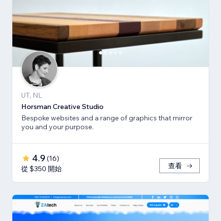
UT, NL
Horsman Creative Studio
Bespoke websites and a range of graphics that mirror
you and your purpose.
4.9
(
16
)
查看
從 $350 開始