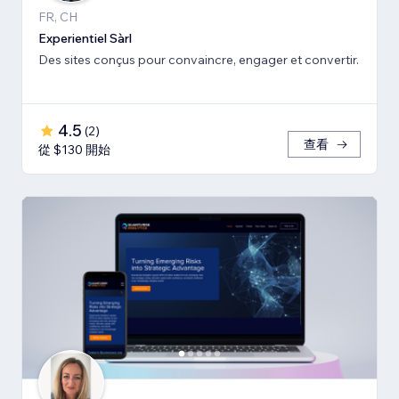
FR, CH
Experientiel Sàrl
Des sites conçus pour convaincre, engager et convertir.
4.5
(
2
)
查看
從 $130 開始