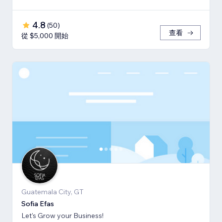
4.8
(
50
)
查看
從 $5,000 開始
Guatemala City, GT
Sofia Efas
Let's Grow your Business!