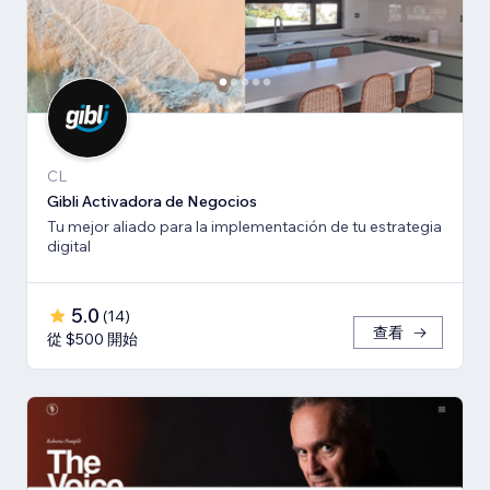
CL
Gibli Activadora de Negocios
Tu mejor aliado para la implementación de tu estrategia
digital
5.0
(
14
)
查看
從 $500 開始