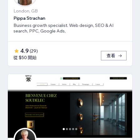
London, GB
Pippa Strachan
Business growth specialist. Web design, SEO & AI
search, PPC, Google Ads,
4.9
(
29
)
查看
從 $50 開始