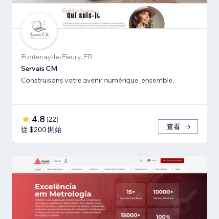
Fontenay-le-Fleury, FR
Servais CM
Construisons votre avenir numérique, ensemble.
4.8
(
22
)
查看
從 $200 開始